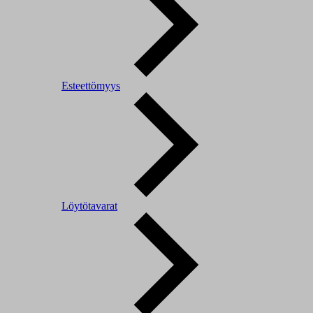
Esteettömyys
Löytötavarat