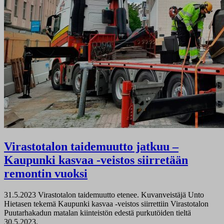
Virastotalon taidemuutto jatkuu –
Kaupunki kasvaa -veistos siirretään
remontin vuoksi
31.5.2023
Virastotalon taidemuutto etenee. Kuvanveistäjä Unto
Hietasen tekemä Kaupunki kasvaa -veistos siirrettiin Virastotalon
Puutarhakadun matalan kiinteistön edestä purkutöiden tieltä
30.5.2023.