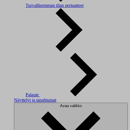
Turvallisemman tilan periaatteet
Palaute
Näyttelyt ja tapahtumat
Avaa valikko