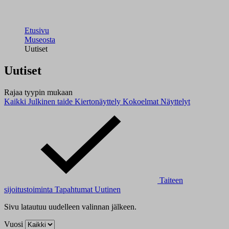
Etusivu
Museosta
Uutiset
Uutiset
Rajaa tyypin mukaan
Kaikki
Julkinen taide
Kiertonäyttely
Kokoelmat
Näyttelyt
Taiteen
sijoitustoiminta
Tapahtumat
Uutinen
Sivu latautuu uudelleen valinnan jälkeen.
Vuosi