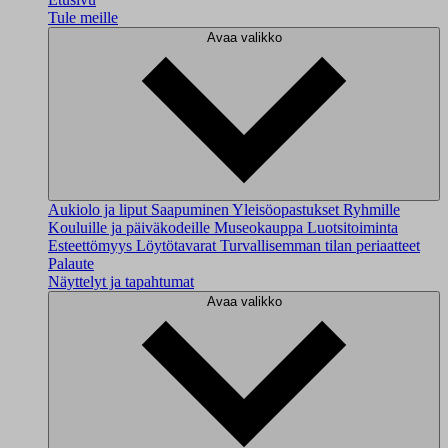
Tule meille
Avaa valikko
Aukiolo ja liput
Saapuminen
Yleisöopastukset
Ryhmille
Kouluille ja päiväkodeille
Museokauppa
Luotsitoiminta
Esteettömyys
Löytötavarat
Turvallisemman tilan periaatteet
Palaute
Näyttelyt ja tapahtumat
Avaa valikko