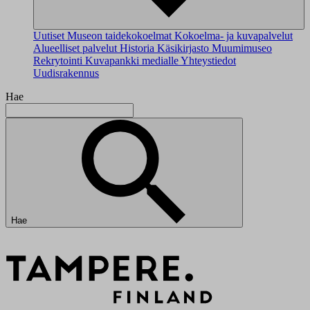
Uutiset
Museon taidekokoelmat
Kokoelma- ja kuvapalvelut
Alueelliset palvelut
Historia
Käsikirjasto
Muumimuseo
Rekrytointi
Kuvapankki medialle
Yhteystiedot
Uudisrakennus
Hae
Hae