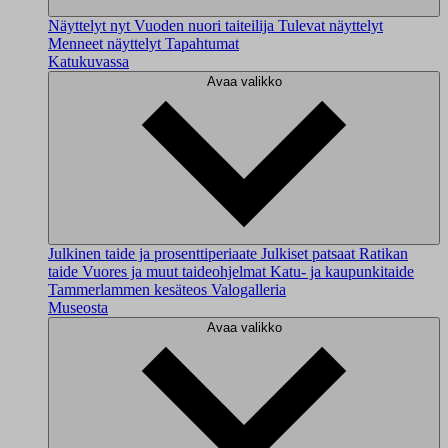
Näyttelyt nyt
Vuoden nuori taiteilija
Tulevat näyttelyt
Menneet näyttelyt
Tapahtumat
Katukuvassa
Avaa valikko
Julkinen taide ja prosenttiperiaate
Julkiset patsaat
Ratikan
taide
Vuores ja muut taideohjelmat
Katu- ja kaupunkitaide
Tammerlammen kesäteos
Valogalleria
Museosta
Avaa valikko