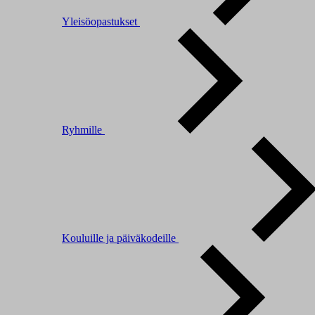
Yleisöopastukset
Ryhmille
Kouluille ja päiväkodeille