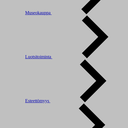
Museokauppa
Luotsitoiminta
Esteettömyys