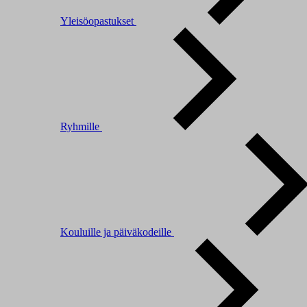
Yleisöopastukset
Ryhmille
Kouluille ja päiväkodeille