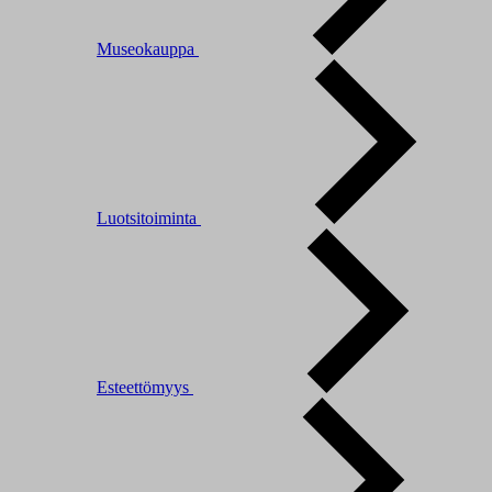
Museokauppa
Luotsitoiminta
Esteettömyys