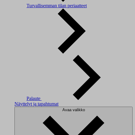
Turvallisemman tilan periaatteet
Palaute
Näyttelyt ja tapahtumat
Avaa valikko