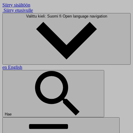
Siirry sisältöön
Siirry etusivulle
Valittu kieli: Suomi
fi
Open language navigation
en
English
Hae