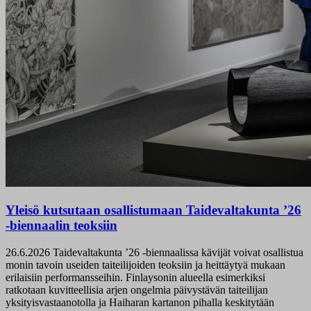
Yleisö kutsutaan osallistumaan Taidevaltakunta ’26
-biennaalin teoksiin
26.6.2026
Taidevaltakunta ’26 -biennaalissa kävijät voivat osallistua
monin tavoin useiden taiteilijoiden teoksiin ja heittäytyä mukaan
erilaisiin performansseihin. Finlaysonin alueella esimerkiksi
ratkotaan kuvitteellisia arjen ongelmia päivystävän taiteilijan
yksityisvastaanotolla ja Haiharan kartanon pihalla keskitytään