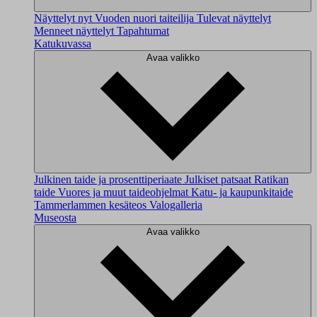
Näyttelyt nyt
Vuoden nuori taiteilija
Tulevat näyttelyt
Menneet näyttelyt
Tapahtumat
Katukuvassa
Avaa valikko
Julkinen taide ja prosenttiperiaate
Julkiset patsaat
Ratikan
taide
Vuores ja muut taideohjelmat
Katu- ja kaupunkitaide
Tammerlammen kesäteos
Valogalleria
Museosta
Avaa valikko