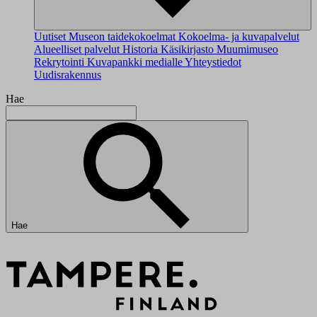
Uutiset
Museon taidekokoelmat
Kokoelma- ja kuvapalvelut
Alueelliset palvelut
Historia
Käsikirjasto
Muumimuseo
Rekrytointi
Kuvapankki medialle
Yhteystiedot
Uudisrakennus
Hae
Hae