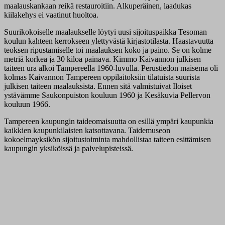
maalauskankaan reikä restauroitiin. Alkuperäinen, laadukas
kiilakehys ei vaatinut huoltoa.
Suurikokoiselle maalaukselle löytyi uusi sijoituspaikka Tesoman
koulun kahteen kerrokseen ylettyvästä kirjastotilasta. Haastavuutta
teoksen ripustamiselle toi maalauksen koko ja paino. Se on kolme
metriä korkea ja 30 kiloa painava. Kimmo Kaivannon julkisen
taiteen ura alkoi Tampereella 1960-luvulla. Perustiedon maisema oli
kolmas Kaivannon Tampereen oppilaitoksiin tilatuista suurista
julkisen taiteen maalauksista. Ennen sitä valmistuivat Iloiset
ystävämme Saukonpuiston kouluun 1960 ja Kesäkuvia Pellervon
kouluun 1966.
Tampereen kaupungin taideomaisuutta on esillä ympäri kaupunkia
kaikkien kaupunkilaisten katsottavana. Taidemuseon
kokoelmayksikön sijoitustoiminta mahdollistaa taiteen esittämisen
kaupungin yksiköissä ja palvelupisteissä.