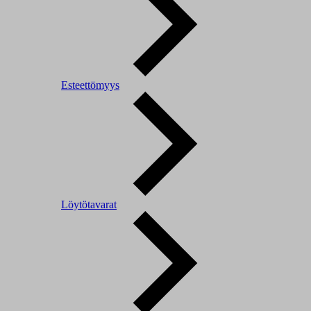
Esteettömyys
Löytötavarat