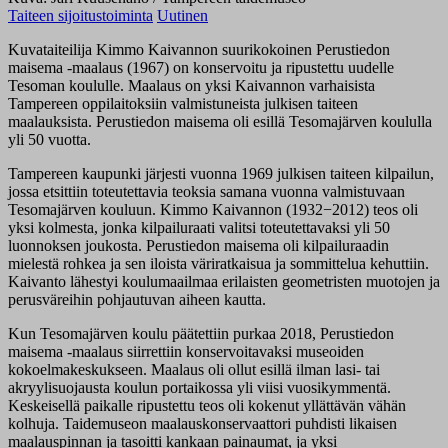
Taiteen sijoitustoiminta
Uutinen
Kuvataiteilija Kimmo Kaivannon suurikokoinen Perustiedon
maisema -maalaus (1967) on konservoitu ja ripustettu uudelle
Tesoman koululle. Maalaus on yksi Kaivannon varhaisista
Tampereen oppilaitoksiin valmistuneista julkisen taiteen
maalauksista. Perustiedon maisema oli esillä Tesomajärven koululla
yli 50 vuotta.
Tampereen kaupunki järjesti vuonna 1969 julkisen taiteen kilpailun,
jossa etsittiin toteutettavia teoksia samana vuonna valmistuvaan
Tesomajärven kouluun. Kimmo Kaivannon (1932−2012) teos oli
yksi kolmesta, jonka kilpailuraati valitsi toteutettavaksi yli 50
luonnoksen joukosta. Perustiedon maisema oli kilpailuraadin
mielestä rohkea ja sen iloista väriratkaisua ja sommittelua kehuttiin.
Kaivanto lähestyi koulumaailmaa erilaisten geometristen muotojen ja
perusväreihin pohjautuvan aiheen kautta.
Kun Tesomajärven koulu päätettiin purkaa 2018, Perustiedon
maisema -maalaus siirrettiin konservoitavaksi museoiden
kokoelmakeskukseen. Maalaus oli ollut esillä ilman lasi- tai
akryylisuojausta koulun portaikossa yli viisi vuosikymmentä.
Keskeisellä paikalle ripustettu teos oli kokenut yllättävän vähän
kolhuja. Taidemuseon maalauskonservaattori puhdisti likaisen
maalauspinnan ja tasoitti kankaan painaumat, ja yksi