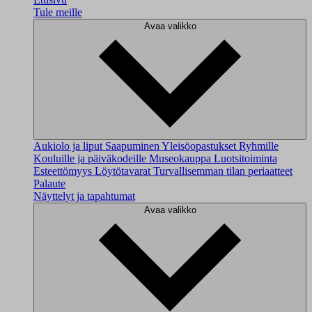
Tule meille
Avaa valikko
Aukiolo ja liput
Saapuminen
Yleisöopastukset
Ryhmille
Kouluille ja päiväkodeille
Museokauppa
Luotsitoiminta
Esteettömyys
Löytötavarat
Turvallisemman tilan periaatteet
Palaute
Näyttelyt ja tapahtumat
Avaa valikko