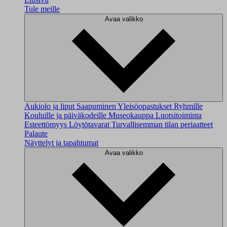
Tule meille
Avaa valikko
Aukiolo ja liput
Saapuminen
Yleisöopastukset
Ryhmille
Kouluille ja päiväkodeille
Museokauppa
Luotsitoiminta
Esteettömyys
Löytötavarat
Turvallisemman tilan periaatteet
Palaute
Näyttelyt ja tapahtumat
Avaa valikko