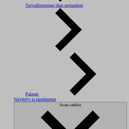
Turvallisemman tilan periaatteet
Palaute
Näyttelyt ja tapahtumat
Avaa valikko