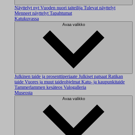
Näyttelyt nyt
Vuoden nuori taiteilija
Tulevat näyttelyt
Menneet näyttelyt
Tapahtumat
Katukuvassa
Avaa valikko
Julkinen taide ja prosenttiperiaate
Julkiset patsaat
Ratikan
taide
Vuores ja muut taideohjelmat
Katu- ja kaupunkitaide
Tammerlammen kesäteos
Valogalleria
Museosta
Avaa valikko