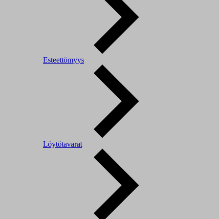
Esteettömyys
Löytötavarat