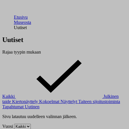
Etusivu
Museosta
Uutiset
Uutiset
Rajaa tyypin mukaan
Kaikki
Julkinen
taide
Kiertonäyttely
Kokoelmat
Näyttelyt
Taiteen sijoitustoiminta
Tapahtumat
Uutinen
Sivu latautuu uudelleen valinnan jälkeen.
Vuosi