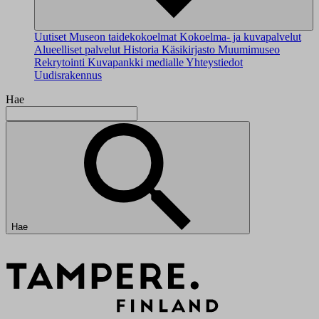
Uutiset
Museon taidekokoelmat
Kokoelma- ja kuvapalvelut
Alueelliset palvelut
Historia
Käsikirjasto
Muumimuseo
Rekrytointi
Kuvapankki medialle
Yhteystiedot
Uudisrakennus
Hae
Hae