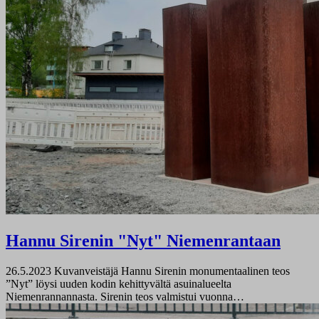
Hannu Sirenin "Nyt" Niemenrantaan
26.5.2023
Kuvanveistäjä Hannu Sirenin monumentaalinen teos
”Nyt” löysi uuden kodin kehittyvältä asuinalueelta
Niemenrannannasta. Sirenin teos valmistui vuonna…