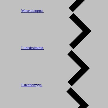
Museokauppa
Luotsitoiminta
Esteettömyys