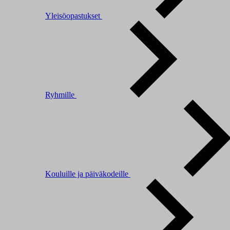
Yleisöopastukset
Ryhmille
Kouluille ja päiväkodeille