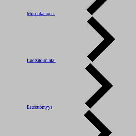
Museokauppa
Luotsitoiminta
Esteettömyys