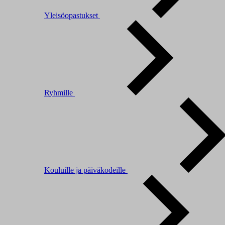
Yleisöopastukset
Ryhmille
Kouluille ja päiväkodeille