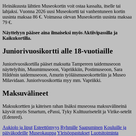
Heinäkuusta lähtien Museokortin voit ostaa kassalta, itselle tai
lahjaksi. Vuonna 2026 uusi Museokortti tai vanhentuneen kortin
uusinta maksaa 86 €. Voimassa olevan Museokortin uusinta maksaa
79 €.
Näyttelyyn pääsee aina ilmaiseksi myös Aktiivipassilla ja
Kaikukortilla.
Juniorivuosikortti alle 18-vuotiaille
Juniorivuosikortilla pääset maksutta Tampereen taidemuseoon
näyttelyihin, Muumimuseoon, Vapriikkiin, Postimuseoon, Sara
Hildénin taidemuseoon, Amurin työläismuseokortteliin ja Museo
Milavidaan. Juniorivuosikorttia myy mm. Vapriikki.
Maksuvälineet
Maksukorttien ja käteisen rahan lisäksi museossa maksuvälineinä
käyvät myös Smartum, ePassi, Tyky Kulttuurisetelit ja Virike-setelit
(Edenred).
Aukiolo ja liput
Esteettömyys
Ryhmille
Saapuminen
Kouluille ja
päiväkodeille
Museokauppa
Yleisöopastukset
Luotsitoiminta