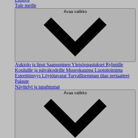
Tule meille
Avaa valikko
Aukiolo ja liput
Saapuminen
Yleisöopastukset
Ryhmille
Kouluille ja päiväkodeille
Museokauppa
Luotsitoiminta
Esteettömyys
Löytötavarat
Turvallisemman tilan periaatteet
Palaute
Näyttelyt ja tapahtumat
Avaa valikko