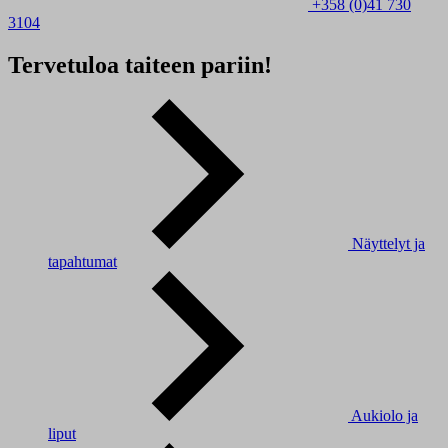
+358 (0)41 730
3104
Tervetuloa taiteen pariin!
Näyttelyt ja
tapahtumat
Aukiolo ja
liput