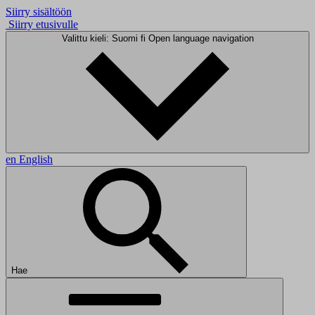
Siirry sisältöön
Siirry etusivulle
Valittu kieli: Suomi
fi
Open language navigation
en
English
Hae