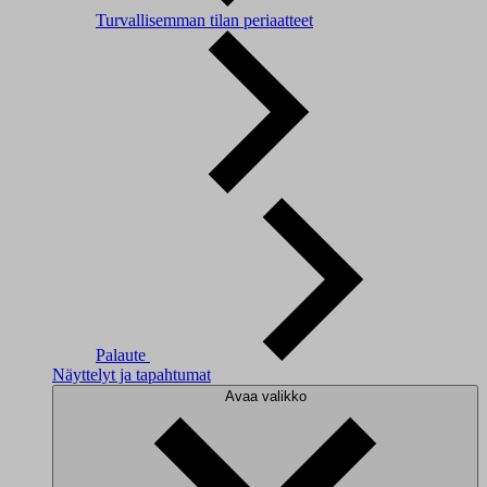
Turvallisemman tilan periaatteet
Palaute
Näyttelyt ja tapahtumat
Avaa valikko