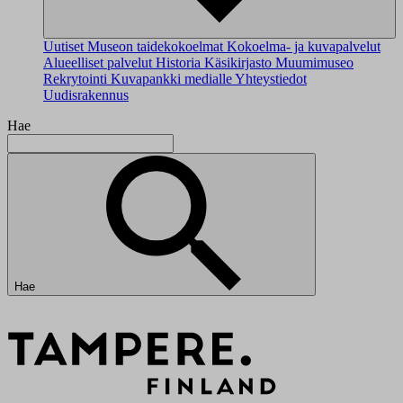
Uutiset
Museon taidekokoelmat
Kokoelma- ja kuvapalvelut
Alueelliset palvelut
Historia
Käsikirjasto
Muumimuseo
Rekrytointi
Kuvapankki medialle
Yhteystiedot
Uudisrakennus
Hae
Hae