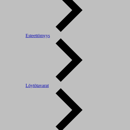
Esteettömyys
Löytötavarat