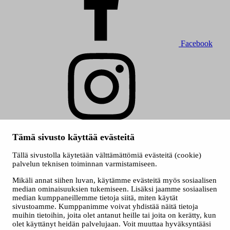
Facebook
Instagram
Tämä sivusto käyttää evästeitä
© 2026 Tampereen kaupunki
Evästeet
Tällä sivustolla käytetään välttämättömiä evästeitä (cookie)
Saavutettavuusseloste
palvelun teknisen toiminnan varmistamiseen.
Kuva etusivulla ylinnä: Heli Hakala
Mikäli annat siihen luvan, käytämme evästeitä myös sosiaalisen
median ominaisuuksien tukemiseen. Lisäksi jaamme sosiaalisen
median kumppaneillemme tietoja siitä, miten käytät
sivustoamme. Kumppanimme voivat yhdistää näitä tietoja
muihin tietoihin, joita olet antanut heille tai joita on kerätty, kun
olet käyttänyt heidän palvelujaan. Voit muuttaa hyväksyntääsi