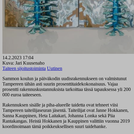
14.2.2023 17:04
Kuva: Jari Kuusenaho
Taiteen sijoitustoiminta
Uutinen
Sammon koulun ja päiväkodin uudisrakennukseen on valmistunut
Tampereen tähän asti suurin prosenttitaidekokonaisuus. Vajaa
prosentti rakennuskustannuksista tarkoittaa tässä tapauksessa yli 200
000 euroa taiteeseen.
Rakennuksen sisälle ja piha-alueelle taidetta ovat tehneet viisi
Tampereen taiteilijaseuran jäsentä. Taiteilijat ovat Janne Hokkanen,
Sanna Kauppinen, Heta Laitakari, Johanna Lonka sekä Piia
Rantakangas. Heistä Hokkanen ja Kauppinen valittiin vuonna 2019
koordinoimaan tämä poikkeuksellisen suuri taidehanke.