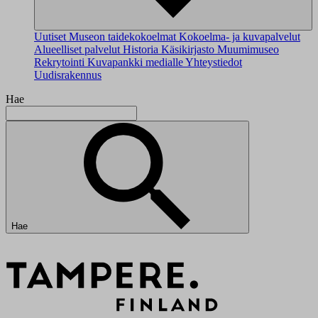
Uutiset
Museon taidekokoelmat
Kokoelma- ja kuvapalvelut
Alueelliset palvelut
Historia
Käsikirjasto
Muumimuseo
Rekrytointi
Kuvapankki medialle
Yhteystiedot
Uudisrakennus
Hae
Hae