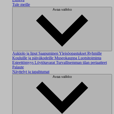
Tule meille
Avaa valikko
Aukiolo ja liput
Saapuminen
Yleisöopastukset
Ryhmille
Kouluille ja päiväkodeille
Museokauppa
Luotsitoiminta
Esteettömyys
Löytötavarat
Turvallisemman tilan periaatteet
Palaute
Näyttelyt ja tapahtumat
Avaa valikko