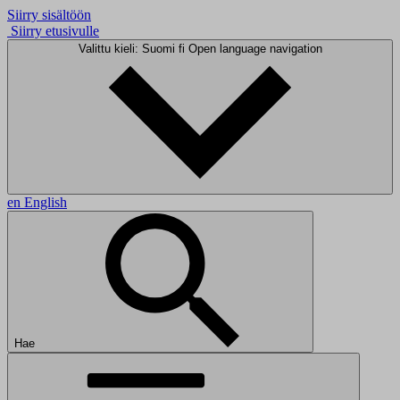
Siirry sisältöön
Siirry etusivulle
Valittu kieli: Suomi
fi
Open language navigation
en
English
Hae