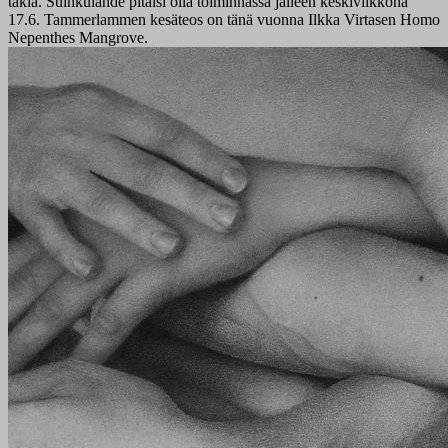
takia. Suihkulähde pitäisi olla toiminnassa jälleen keskiviikkona
17.6. Tammerlammen kesäteos on tänä vuonna Ilkka Virtasen Homo
Nepenthes Mangrove.