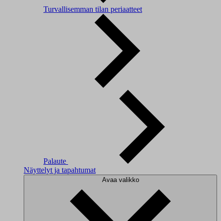
Turvallisemman tilan periaatteet
Palaute
Näyttelyt ja tapahtumat
Avaa valikko