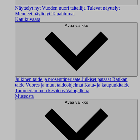
Näyttelyt nyt
Vuoden nuori taiteilija
Tulevat näyttelyt
Menneet näyttelyt
Tapahtumat
Katukuvassa
Avaa valikko
Julkinen taide ja prosenttiperiaate
Julkiset patsaat
Ratikan
taide
Vuores ja muut taideohjelmat
Katu- ja kaupunkitaide
Tammerlammen kesäteos
Valogalleria
Museosta
Avaa valikko