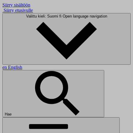
Siirry sisältöön
Siirry etusivulle
Valittu kieli: Suomi
fi
Open language navigation
en
English
Hae