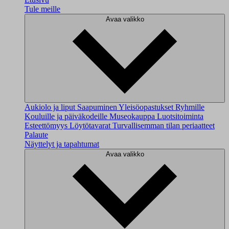
Tule meille
Avaa valikko
Aukiolo ja liput
Saapuminen
Yleisöopastukset
Ryhmille
Kouluille ja päiväkodeille
Museokauppa
Luotsitoiminta
Esteettömyys
Löytötavarat
Turvallisemman tilan periaatteet
Palaute
Näyttelyt ja tapahtumat
Avaa valikko