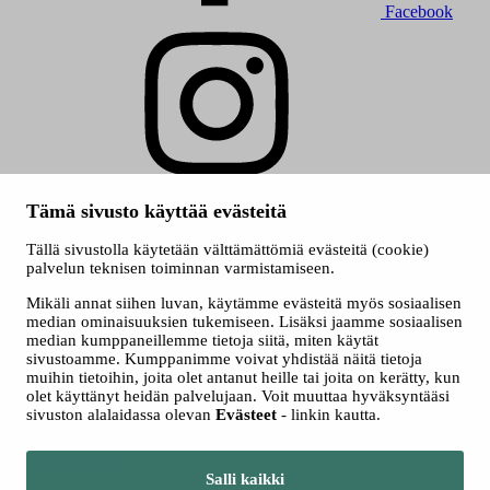
Facebook
Instagram
Tämä sivusto käyttää evästeitä
© 2026 Tampereen kaupunki
Evästeet
Tällä sivustolla käytetään välttämättömiä evästeitä (cookie)
Saavutettavuusseloste
palvelun teknisen toiminnan varmistamiseen.
Kuva etusivulla ylinnä: Heli Hakala
Mikäli annat siihen luvan, käytämme evästeitä myös sosiaalisen
median ominaisuuksien tukemiseen. Lisäksi jaamme sosiaalisen
median kumppaneillemme tietoja siitä, miten käytät
sivustoamme. Kumppanimme voivat yhdistää näitä tietoja
muihin tietoihin, joita olet antanut heille tai joita on kerätty, kun
olet käyttänyt heidän palvelujaan. Voit muuttaa hyväksyntääsi
sivuston alalaidassa olevan
Evästeet
- linkin kautta.
Siirry tampere.fi
Salli kaikki