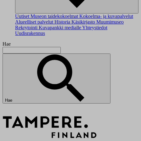
Uutiset
Museon taidekokoelmat
Kokoelma- ja kuvapalvelut
Alueelliset palvelut
Historia
Käsikirjasto
Muumimuseo
Rekrytointi
Kuvapankki medialle
Yhteystiedot
Uudisrakennus
Hae
Hae