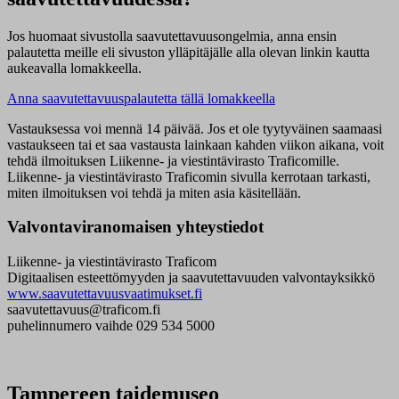
Jos huomaat sivustolla saavutettavuusongelmia, anna ensin
palautetta meille eli sivuston ylläpitäjälle alla olevan linkin kautta
aukeavalla lomakkeella.
Anna saavutettavuuspalautetta tällä lomakkeella
Vastauksessa voi mennä 14 päivää. Jos et ole tyytyväinen saamaasi
vastaukseen tai et saa vastausta lainkaan kahden viikon aikana, voit
tehdä ilmoituksen Liikenne- ja viestintävirasto Traficomille.
Liikenne- ja viestintävirasto Traficomin sivulla kerrotaan tarkasti,
miten ilmoituksen voi tehdä ja miten asia käsitellään.
Valvontaviranomaisen yhteystiedot
Liikenne- ja viestintävirasto Traficom
Digitaalisen esteettömyyden ja saavutettavuuden valvontayksikkö
www.saavutettavuusvaatimukset.fi
saavutettavuus@traficom.fi
puhelinnumero vaihde 029 534 5000
Tampereen taidemuseo