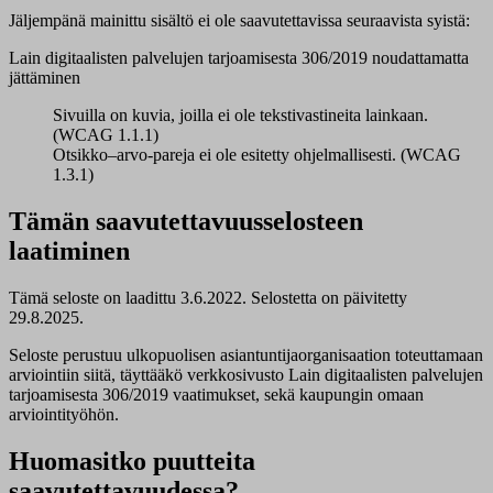
Jäljempänä mainittu sisältö ei ole saavutettavissa seuraavista syistä:
Lain digitaalisten palvelujen tarjoamisesta 306/2019 noudattamatta
jättäminen
Sivuilla on kuvia, joilla ei ole tekstivastineita lainkaan.
(WCAG 1.1.1)
Otsikko–arvo-pareja ei ole esitetty ohjelmallisesti. (WCAG
1.3.1)
Tämän saavutettavuusselosteen
laatiminen
Tämä seloste on laadittu 3.6.2022. Selostetta on päivitetty
29.8.2025.
Seloste perustuu ulkopuolisen asiantuntijaorganisaation toteuttamaan
arviointiin siitä, täyttääkö verkkosivusto Lain digitaalisten palvelujen
tarjoamisesta 306/2019 vaatimukset, sekä kaupungin omaan
arviointityöhön.
Huomasitko puutteita
saavutettavuudessa?