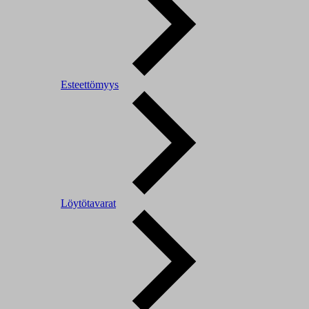
Esteettömyys
Löytötavarat