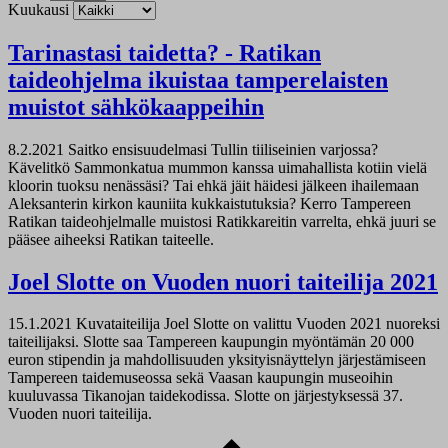
Kuukausi
Tarinastasi taidetta? - Ratikan
taideohjelma ikuistaa tamperelaisten
muistot sähkökaappeihin
8.2.2021
Saitko ensisuudelmasi Tullin tiiliseinien varjossa?
Kävelitkö Sammonkatua mummon kanssa uimahallista kotiin vielä
kloorin tuoksu nenässäsi? Tai ehkä jäit häidesi jälkeen ihailemaan
Aleksanterin kirkon kauniita kukkaistutuksia? Kerro Tampereen
Ratikan taideohjelmalle muistosi Ratikkareitin varrelta, ehkä juuri se
pääsee aiheeksi Ratikan taiteelle.
Joel Slotte on Vuoden nuori taiteilija 2021
15.1.2021
Kuvataiteilija Joel Slotte on valittu Vuoden 2021 nuoreksi
taiteilijaksi. Slotte saa Tampereen kaupungin myöntämän 20 000
euron stipendin ja mahdollisuuden yksityisnäyttelyn järjestämiseen
Tampereen taidemuseossa sekä Vaasan kaupungin museoihin
kuuluvassa Tikanojan taidekodissa. Slotte on järjestyksessä 37.
Vuoden nuori taiteilija.