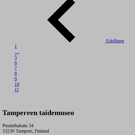
Edellinen
1
…
5
6
7
8
9
10
11
Tampereen taidemuseo
Puutarhakatu 34
33230 Tampere, Finland