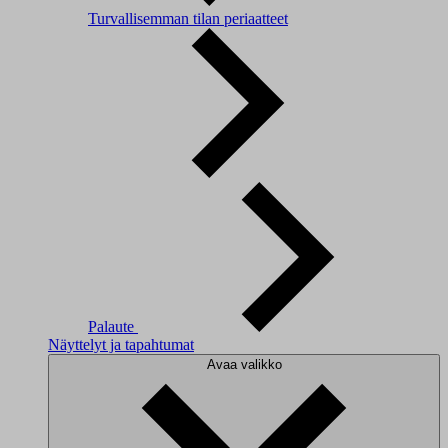
Turvallisemman tilan periaatteet
Palaute
Näyttelyt ja tapahtumat
Avaa valikko