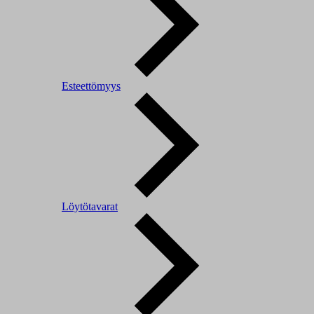
Esteettömyys
Löytötavarat