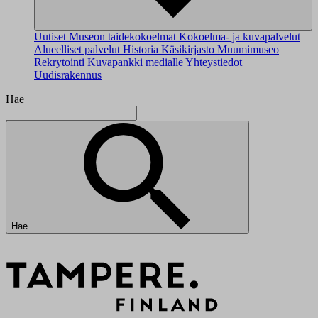
Uutiset
Museon taidekokoelmat
Kokoelma- ja kuvapalvelut
Alueelliset palvelut
Historia
Käsikirjasto
Muumimuseo
Rekrytointi
Kuvapankki medialle
Yhteystiedot
Uudisrakennus
Hae
Hae