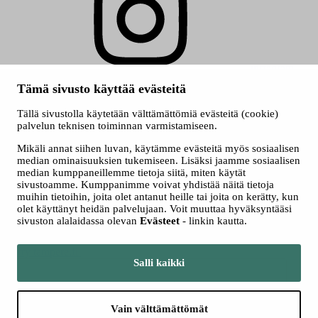
Instagram
Tämä sivusto käyttää evästeitä
© 2026 Tampereen kaupunki
Evästeet
Tällä sivustolla käytetään välttämättömiä evästeitä (cookie)
Saavutettavuusseloste
palvelun teknisen toiminnan varmistamiseen.
Kuva etusivulla ylinnä: Heli Hakala
Mikäli annat siihen luvan, käytämme evästeitä myös sosiaalisen
median ominaisuuksien tukemiseen. Lisäksi jaamme sosiaalisen
median kumppaneillemme tietoja siitä, miten käytät
sivustoamme. Kumppanimme voivat yhdistää näitä tietoja
muihin tietoihin, joita olet antanut heille tai joita on kerätty, kun
olet käyttänyt heidän palvelujaan. Voit muuttaa hyväksyntääsi
sivuston alalaidassa olevan
Evästeet
- linkin kautta.
Siirry tampere.fi
Salli kaikki
Vain välttämättömät