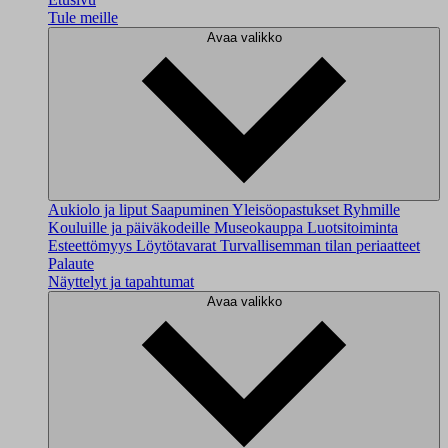
Tule meille
Avaa valikko
Aukiolo ja liput
Saapuminen
Yleisöopastukset
Ryhmille
Kouluille ja päiväkodeille
Museokauppa
Luotsitoiminta
Esteettömyys
Löytötavarat
Turvallisemman tilan periaatteet
Palaute
Näyttelyt ja tapahtumat
Avaa valikko