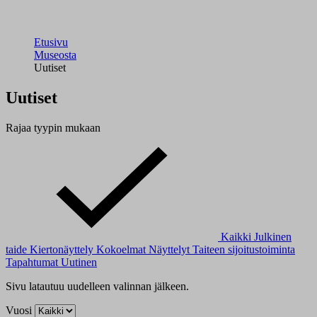
Etusivu
Museosta
Uutiset
Uutiset
Rajaa tyypin mukaan
Kaikki
Julkinen
taide
Kiertonäyttely
Kokoelmat
Näyttelyt
Taiteen sijoitustoiminta
Tapahtumat
Uutinen
Sivu latautuu uudelleen valinnan jälkeen.
Vuosi