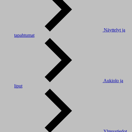
Näyttelyt ja
tapahtumat
Aukiolo ja
liput
Yhteystiedot