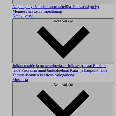
Näyttelyt nyt
Vuoden nuori taiteilija
Tulevat näyttelyt
Menneet näyttelyt
Tapahtumat
Katukuvassa
Avaa valikko
Julkinen taide ja prosenttiperiaate
Julkiset patsaat
Ratikan
taide
Vuores ja muut taideohjelmat
Katu- ja kaupunkitaide
Tammerlammen kesäteos
Valogalleria
Museosta
Avaa valikko