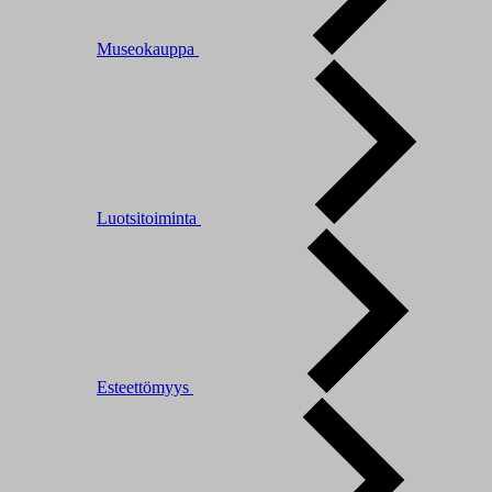
Museokauppa
Luotsitoiminta
Esteettömyys