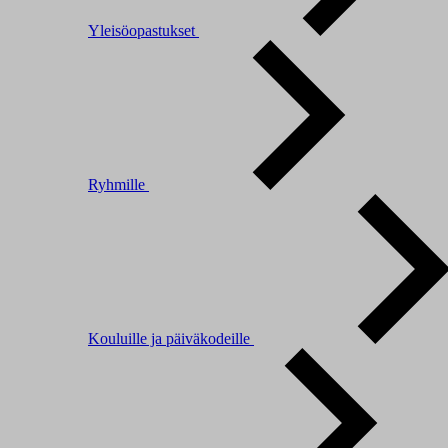
Yleisöopastukset
Ryhmille
Kouluille ja päiväkodeille