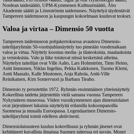
Nordean taidesäätiö, UPM-Kymmenen Kulttuurisäätiö, Åbo
Akademin säätiö ja Lönnströmin taidemuseo. Näyttelyä täydentävät
Tampereen taidemuseon ja kaupungin kokoelmaan kuuluvat teokset.
Valoa ja virtaa – Dimensio 50 vuotta
Tampereen taidemuseon pohjakerroksessa avautuva Dimensio-
taiteilijaryhmän 50-vuotisjuhlanäyttely tuo pimeään vuodenaikaan
valoa ja virtaa. Näyttely koostuu media- ja tilateoksista, maalauksista
ja veistoksista. Valo ja liike toistuvat niissä keskeisinä aiheina.
Näyttelyn taiteilijat ovat Ville Aalto, Lars Holmström, Timo Heino,
Antti Immonen, Niklas Ingelius, Pekka Kaikkonen, Tuomo Klemi,
Antti Maasalo, Kalle Mustonen, Anja Rahola, Antti-Ville
Reinikainen, Kim Somervuori ja Barbara Tieaho.
Dimensio ry perustettiin 1972. Ryhmän ensimmäinen yhteisnäyttely
Kokeellista taidetta järjestettiin vielä samana vuonna Tampereen
Nykytaiteen museossa. Viiden vuosikymmenen ajan dimensiolaiset
ovat järjestäneet lukuisia näyttelyitä erilaisilla kokoonpanoilla
Suomessa ja muualla Euroopassa. Legendaarinen Dimensio-
taiteilijaryhmä toimii edelleen aktiivisesti.
Dimensiolaisuuteen kuuluu kokeellisuus ja ryhmän jäsenet ovat
kehittäneet kuvallista ilmaisua Suomen taiteessa eri tavoin. Monet