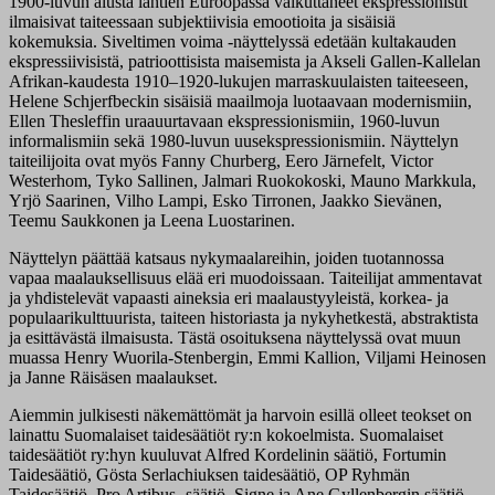
1900-luvun alusta lähtien Euroopassa vaikuttaneet ekspressionistit
ilmaisivat taiteessaan subjektiivisia emootioita ja sisäisiä
kokemuksia. Siveltimen voima -näyttelyssä edetään kultakauden
ekspressiivisistä, patrioottisista maisemista ja Akseli Gallen-Kallelan
Afrikan-kaudesta 1910–1920-lukujen marraskuulaisten taiteeseen,
Helene Schjerfbeckin sisäisiä maailmoja luotaavaan modernismiin,
Ellen Thesleffin uraauurtavaan ekspressionismiin, 1960-luvun
informalismiin sekä 1980-luvun uusekspressionismiin. Näyttelyn
taiteilijoita ovat myös Fanny Churberg, Eero Järnefelt, Victor
Westerhom, Tyko Sallinen, Jalmari Ruokokoski, Mauno Markkula,
Yrjö Saarinen, Vilho Lampi, Esko Tirronen, Jaakko Sievänen,
Teemu Saukkonen ja Leena Luostarinen.
Näyttelyn päättää katsaus nykymaalareihin, joiden tuotannossa
vapaa maalauksellisuus elää eri muodoissaan. Taiteilijat ammentavat
ja yhdistelevät vapaasti aineksia eri maalaustyyleistä, korkea- ja
populaarikulttuurista, taiteen historiasta ja nykyhetkestä, abstraktista
ja esittävästä ilmaisusta. Tästä osoituksena näyttelyssä ovat muun
muassa Henry Wuorila-Stenbergin, Emmi Kallion, Viljami Heinosen
ja Janne Räisäsen maalaukset.
Aiemmin julkisesti näkemättömät ja harvoin esillä olleet teokset on
lainattu Suomalaiset taidesäätiöt ry:n kokoelmista. Suomalaiset
taidesäätiöt ry:hyn kuuluvat Alfred Kordelinin säätiö, Fortumin
Taidesäätiö, Gösta Serlachiuksen taidesäätiö, OP Ryhmän
Taidesäätiö, Pro Artibus -säätiö, Signe ja Ane Gyllenbergin säätiö,