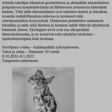
ryhmän taiteilijat edustavat geometriseen ja abstraktiin muotokieleen
pohjautuvaa konstruktivistista tai liikkeeseen perustuvaa kineettistä
taidetta. Yhtä lailla dimensiolaiset ovat tutkineet tieteen ja tekniikan
avaamia mahdollisuuksia taiteessa ja nostaneet esiin
yhteiskunnallisia kysymyksiä. Dimension perinteiden mukaisesti
tekniikka ja taide sekä ihmisen ja luonnon suhde liittyvät näyttelyssä
kiinteästi yhteen. Ekologiset arvot ovat osa alkuperäistä
dimensiolaisuutta, ja ne nousevat esiin näyttelyn teoksissa –
ajankohtaisempina kuin koskaan.
Siveltimen voima – kultakaudelta nykytaiteeseen
Valoa ja virtaa – Dimensio 50 vuotta
8.10.2022–8.1.2023
Tampereen taidemuseo