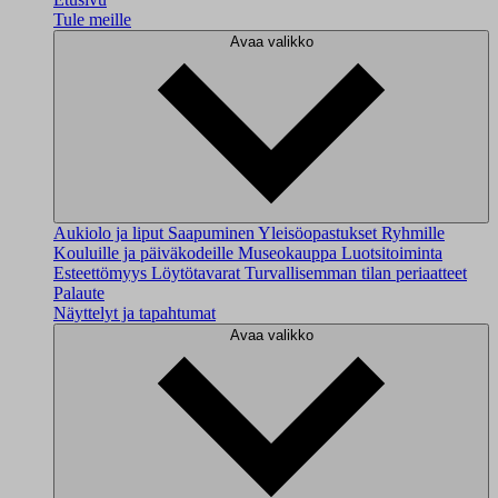
Tule meille
Avaa valikko
Aukiolo ja liput
Saapuminen
Yleisöopastukset
Ryhmille
Kouluille ja päiväkodeille
Museokauppa
Luotsitoiminta
Esteettömyys
Löytötavarat
Turvallisemman tilan periaatteet
Palaute
Näyttelyt ja tapahtumat
Avaa valikko