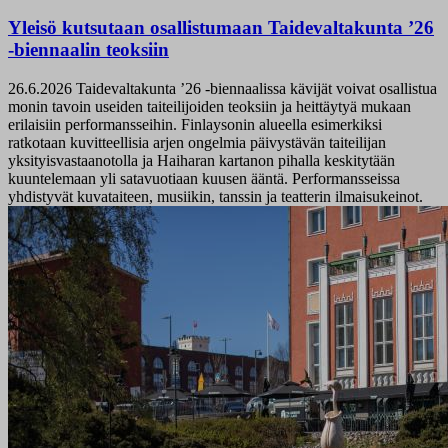
Yleisö kutsutaan osallistumaan Taidevaltakunta ’26
-biennaalin teoksiin
26.6.2026
Taidevaltakunta ’26 -biennaalissa kävijät voivat osallistua
monin tavoin useiden taiteilijoiden teoksiin ja heittäytyä mukaan
erilaisiin performansseihin. Finlaysonin alueella esimerkiksi
ratkotaan kuvitteellisia arjen ongelmia päivystävän taiteilijan
yksityisvastaanotolla ja Haiharan kartanon pihalla keskitytään
kuuntelemaan yli satavuotiaan kuusen ääntä. Performansseissa
yhdistyvät kuvataiteen, musiikin, tanssin ja teatterin ilmaisukeinot.