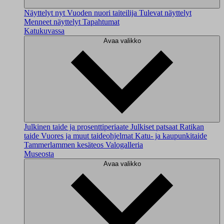
Näyttelyt nyt
Vuoden nuori taiteilija
Tulevat näyttelyt
Menneet näyttelyt
Tapahtumat
Katukuvassa
Avaa valikko
Julkinen taide ja prosenttiperiaate
Julkiset patsaat
Ratikan
taide
Vuores ja muut taideohjelmat
Katu- ja kaupunkitaide
Tammerlammen kesäteos
Valogalleria
Museosta
Avaa valikko