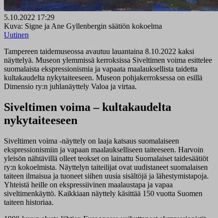
5.10.2022 17:29
Kuva: Signe ja Ane Gyllenbergin säätiön kokoelma
Uutinen
Tampereen taidemuseossa avautuu lauantaina 8.10.2022 kaksi
näyttelyä. Museon ylemmissä kerroksissa Siveltimen voima esittelee
suomalaista ekspressionismia ja vapaata maalauksellista taidetta
kultakaudelta nykytaiteeseen. Museon pohjakerroksessa on esillä
Dimensio ry:n juhlanäyttely Valoa ja virtaa.
Siveltimen voima – kultakaudelta
nykytaiteeseen
Siveltimen voima -näyttely on laaja katsaus suomalaiseen
ekspressionismiin ja vapaan maalaukselliseen taiteeseen. Harvoin
yleisön nähtävillä olleet teokset on lainattu Suomalaiset taidesäätiöt
ry:n kokoelmista. Näyttelyn taiteilijat ovat uudistaneet suomalaisen
taiteen ilmaisua ja tuoneet siihen uusia sisältöjä ja lähestymistapoja.
Yhteistä heille on ekspressiivinen maalaustapa ja vapaa
siveltimenkäyttö. Kaikkiaan näyttely käsittää 150 vuotta Suomen
taiteen historiaa.