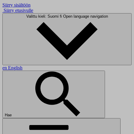
Siirry sisältöön
Siirry etusivulle
Valittu kieli: Suomi
fi
Open language navigation
en
English
Hae