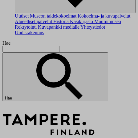
Uutiset
Museon taidekokoelmat
Kokoelma- ja kuvapalvelut
Alueelliset palvelut
Historia
Käsikirjasto
Muumimuseo
Rekrytointi
Kuvapankki medialle
Yhteystiedot
Uudisrakennus
Hae
Hae