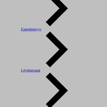
Esteettömyys
Löytötavarat