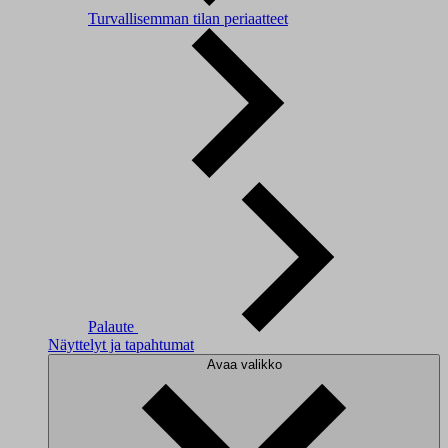
Turvallisemman tilan periaatteet
Palaute
Näyttelyt ja tapahtumat
Avaa valikko