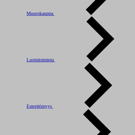
Museokauppa
Luotsitoiminta
Esteettömyys