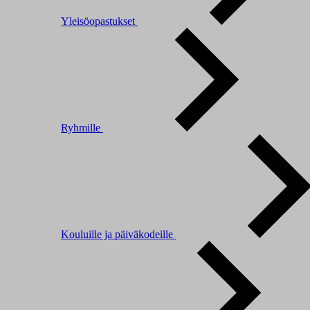
Yleisöopastukset
Ryhmille
Kouluille ja päiväkodeille