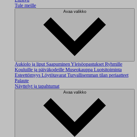
Tule meille
Avaa valikko
Aukiolo ja liput
Saapuminen
Yleisöopastukset
Ryhmille
Kouluille ja päiväkodeille
Museokauppa
Luotsitoiminta
Esteettömyys
Löytötavarat
Turvallisemman tilan periaatteet
Palaute
Näyttelyt ja tapahtumat
Avaa valikko