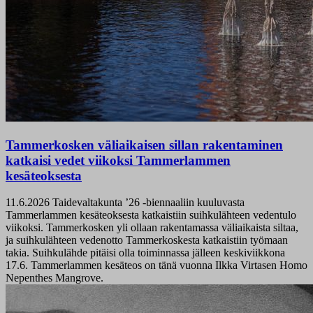
Tammerkosken väliaikaisen sillan rakentaminen
katkaisi vedet viikoksi Tammerlammen
kesäteoksesta
11.6.2026
Taidevaltakunta ’26 -biennaaliin kuuluvasta
Tammerlammen kesäteoksesta katkaistiin suihkulähteen vedentulo
viikoksi. Tammerkosken yli ollaan rakentamassa väliaikaista siltaa,
ja suihkulähteen vedenotto Tammerkoskesta katkaistiin työmaan
takia. Suihkulähde pitäisi olla toiminnassa jälleen keskiviikkona
17.6. Tammerlammen kesäteos on tänä vuonna Ilkka Virtasen Homo
Nepenthes Mangrove.