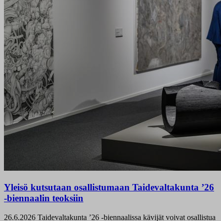
Yleisö kutsutaan osallistumaan Taidevaltakunta ’26
-biennaalin teoksiin
26.6.2026
Taidevaltakunta ’26 -biennaalissa kävijät voivat osallistua