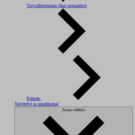
Turvallisemman tilan periaatteet
Palaute
Näyttelyt ja tapahtumat
Avaa valikko