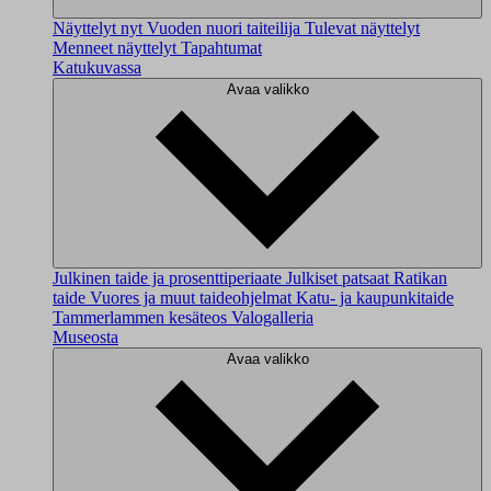
Näyttelyt nyt
Vuoden nuori taiteilija
Tulevat näyttelyt
Menneet näyttelyt
Tapahtumat
Katukuvassa
Avaa valikko
Julkinen taide ja prosenttiperiaate
Julkiset patsaat
Ratikan
taide
Vuores ja muut taideohjelmat
Katu- ja kaupunkitaide
Tammerlammen kesäteos
Valogalleria
Museosta
Avaa valikko