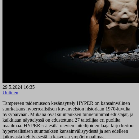
29.5.2024 16:35
Uutinen
Tampereen taidemuseon kesänäyttely HYPER on kansainvälinen
suurkatsaus hyperrealistisen kuvanveiston historiaan 1970-luvulta
nykypäivään. Mukana ovat suuntauksen tunnetuimmat edustajat, ja
kaikkiaan näyttelyssä on edustettuna 27 taiteilijaa eri puolilta
maailmaa. HYPERissä esillä olevien taiteilijoiden laaja kirjo kertoo
hyperrealistisen suuntauksen kansainvälisyydestä ja sen edelleen
jatkuvasta kehityksestä ja kasvusta ympäri maailmaa.