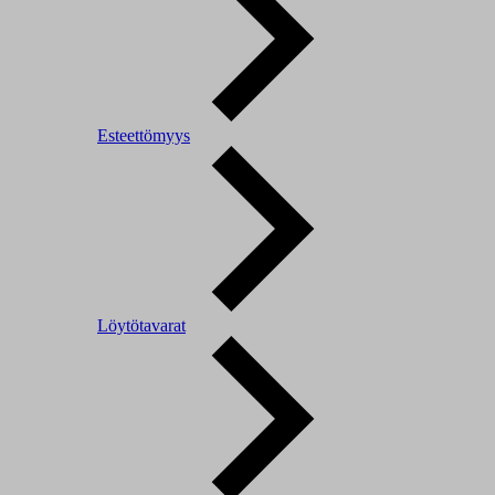
Esteettömyys
Löytötavarat