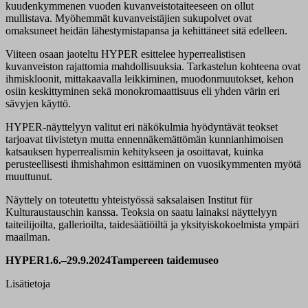
kuudenkymmenen vuoden kuvanveistotaiteeseen on ollut
mullistava. Myöhemmät kuvanveistäjien sukupolvet ovat
omaksuneet heidän lähestymistapansa ja kehittäneet sitä edelleen.
Viiteen osaan jaoteltu HYPER esittelee hyperrealistisen
kuvanveiston rajattomia mahdollisuuksia. Tarkastelun kohteena ovat
ihmiskloonit, mittakaavalla leikkiminen, muodonmuutokset, kehon
osiin keskittyminen sekä monokromaattisuus eli yhden värin eri
sävyjen käyttö.
HYPER-näyttelyyn valitut eri näkökulmia hyödyntävät teokset
tarjoavat tiivistetyn mutta ennennäkemättömän kunnianhimoisen
katsauksen hyperrealismin kehitykseen ja osoittavat, kuinka
perusteellisesti ihmishahmon esittäminen on vuosikymmenten myötä
muuttunut.
Näyttely on toteutettu yhteistyössä saksalaisen Institut für
Kulturaustauschin kanssa. Teoksia on saatu lainaksi näyttelyyn
taiteilijoilta, gallerioilta, taidesäätiöiltä ja yksityiskokoelmista ympäri
maailman.
HYPER
1.6.–29.9.2024
Tampereen taidemuseo
Lisätietoja