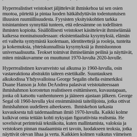
Hyperrealistiset veistokset jäljittelevät ihmiskehoa tai sen osien
muotoa, piirteitä ja pintaa luoden hätkähdyttävän todentuntuisen
illuusion ruumiillisuudesta. Fyysisten yksityiskohtien tarkka
toisintaminen synnyttää tunteen, että edessämme on todellisten
ihmisten kopioita. Sisällöllisesti veistokset käsittelevät ihmiselämää
kaikessa moninaisuudessaan: eksistentiaalisia kysymyksiä, elämän
eri vaiheita syntymästä kuolemaan, identiteettejä ja rooleja, tunteita
ja kokemuksia, yhteiskunnallisia kysymyksiä ja ihmisluonnon
universaalisuutta. Teokset toimivat ihmiselämän peilinä ja näyttävät,
miten minäkuvamme on muuttunut 1970-luvulta 2020-luvulle.
Hyperrealistinen kuvanveisto sai alkunsa jo 1960-luvulla, osin
vastareaktiona abstraktin taiteen estetiikalle. Suuntauksen
alkukodissa Yhdysvalloissa George Segalin ohella esimerkiksi
Duane Hanson ja John DeAndrea palasivat veistotaiteessaan
ihmishahmon korostetun realistiseen esittämiseen, kuvaustapaan,
jonka oli katsottu vanhentuneen ja jääneen ajastaan jälkeen. George
Segal oli 1960-luvulla yksi ensimmäisistä taiteilijoista, jotka ottivat
ihmishahmon uudelleen aiheekseen. Ihmiskehon tarkasta
kuvauksesta tuli taidemaailman ilmiö 1970-luvulla. Kaikki kolme
kulkivat omia teitään kohti nykyajan figuratiivista realismia. He
sovelsivat perinteisiä tekniikoita, kuten mallintamista, valoksia ja
veistoksen pinnan maalaamista eri tavoin, luodakseen teoksia, jotka
näyttivät olevan lihaa ja verta. Kaikkien kolmen vaikutus viimeisen