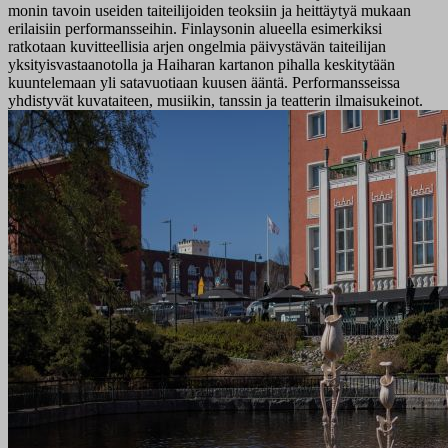
monin tavoin useiden taiteilijoiden teoksiin ja heittäytyä mukaan
erilaisiin performansseihin. Finlaysonin alueella esimerkiksi
ratkotaan kuvitteellisia arjen ongelmia päivystävän taiteilijan
yksityisvastaanotolla ja Haiharan kartanon pihalla keskitytään
kuuntelemaan yli satavuotiaan kuusen ääntä. Performansseissa
yhdistyvät kuvataiteen, musiikin, tanssin ja teatterin ilmaisukeinot.