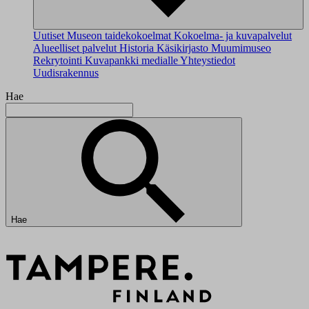
Uutiset
Museon taidekokoelmat
Kokoelma- ja kuvapalvelut
Alueelliset palvelut
Historia
Käsikirjasto
Muumimuseo
Rekrytointi
Kuvapankki medialle
Yhteystiedot
Uudisrakennus
Hae
Hae