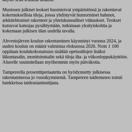
Mustosen julkiset teokset huomioivat ympäristönsä ja rakentavat
kokemuksellisia tiloja, joissa yhdistyvät humoristiset hahmot,
arkkitehtoniset rakenteet ja yhteiskunnalliset viittaukset. Teokset
kutsuvat katsojaa pysähtymään, tutkimaan yksityiskohtia ja
kokemaan julkisen tilan uudella tavalla.
Ahvenisjärven koulun rakentaminen käynnistyi vuonna 2024, ja
uuden koulun on määrä valmistua elokuussa 2026. Noin 1 100
oppilaan koulukokonaisuus sisältää opetustilojen lisäksi
liikuntasalin, monitoimisalin sekä tiloja ilta- ja viikonloppukäyttöön.
Alueelle suunnitellaan myöhemmin myös päiväkotia.
Tampereella prosenttiperiaatetta on hyödynnetty julkisessa
rakentamisessa jo vuosikymmeniä. Tampereen taidemuseo toimii
hankkeissa taideasiantuntijana.