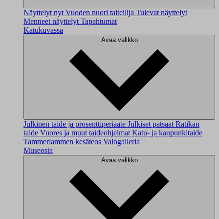
Näyttelyt nyt
Vuoden nuori taiteilija
Tulevat näyttelyt
Menneet näyttelyt
Tapahtumat
Katukuvassa
Avaa valikko
Julkinen taide ja prosenttiperiaate
Julkiset patsaat
Ratikan
taide
Vuores ja muut taideohjelmat
Katu- ja kaupunkitaide
Tammerlammen kesäteos
Valogalleria
Museosta
Avaa valikko