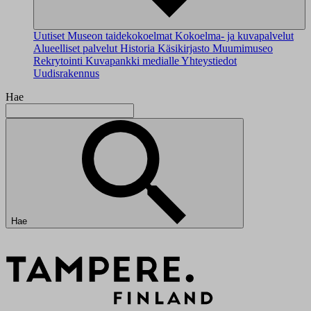
Uutiset
Museon taidekokoelmat
Kokoelma- ja kuvapalvelut
Alueelliset palvelut
Historia
Käsikirjasto
Muumimuseo
Rekrytointi
Kuvapankki medialle
Yhteystiedot
Uudisrakennus
Hae
Hae