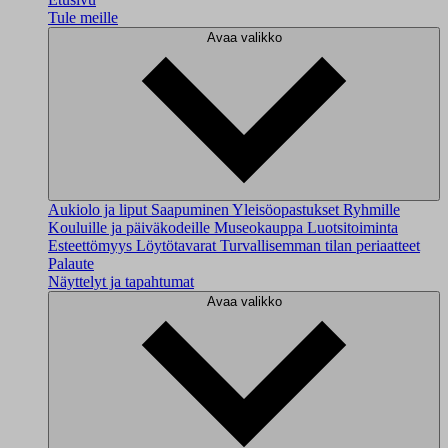
Tule meille
Avaa valikko
Aukiolo ja liput
Saapuminen
Yleisöopastukset
Ryhmille
Kouluille ja päiväkodeille
Museokauppa
Luotsitoiminta
Esteettömyys
Löytötavarat
Turvallisemman tilan periaatteet
Palaute
Näyttelyt ja tapahtumat
Avaa valikko