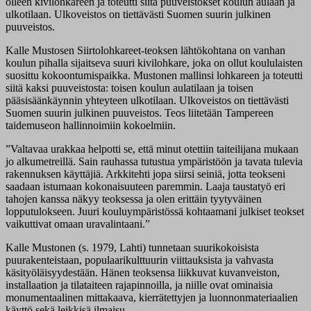
olleen kivilohkareen ja toteutti siitä puuveistokset koulun aulaan ja
ulkotilaan. Ulkoveistos on tiettävästi Suomen suurin julkinen
puuveistos.
Kalle Mustosen Siirtolohkareet-teoksen lähtökohtana on vanhan
koulun pihalla sijaitseva suuri kivilohkare, joka on ollut koululaisten
suosittu kokoontumispaikka. Mustonen mallinsi lohkareen ja toteutti
siitä kaksi puuveistosta: toisen koulun aulatilaan ja toisen
pääsisäänkäynnin yhteyteen ulkotilaan. Ulkoveistos on tiettävästi
Suomen suurin julkinen puuveistos. Teos liitetään Tampereen
taidemuseon hallinnoimiin kokoelmiin.
”Valtavaa urakkaa helpotti se, että minut otettiin taiteilijana mukaan
jo alkumetreillä. Sain rauhassa tutustua ympäristöön ja tavata tulevia
rakennuksen käyttäjiä. Arkkitehti jopa siirsi seiniä, jotta teokseni
saadaan istumaan kokonaisuuteen paremmin. Laaja taustatyö eri
tahojen kanssa näkyy teoksessa ja olen erittäin tyytyväinen
lopputulokseen. Juuri kouluympäristössä kohtaamani julkiset teokset
vaikuttivat omaan uravalintaani.”
Kalle Mustonen (s. 1979, Lahti) tunnetaan suurikokoisista
puurakenteistaan, populaarikulttuurin viittauksista ja vahvasta
käsityöläisyydestään. Hänen teoksensa liikkuvat kuvanveiston,
installaation ja tilataiteen rajapinnoilla, ja niille ovat ominaisia
monumentaalinen mittakaava, kierrätettyjen ja luonnonmateriaalien
käyttö sekä leikkisä ilmaisu.