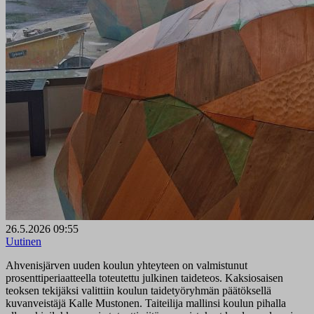
26.5.2026 09:55
Uutinen
Ahvenisjärven uuden koulun yhteyteen on valmistunut
prosenttiperiaatteella toteutettu julkinen taideteos. Kaksiosaisen
teoksen tekijäksi valittiin koulun taidetyöryhmän päätöksellä
kuvanveistäjä Kalle Mustonen. Taiteilija mallinsi koulun pihalla