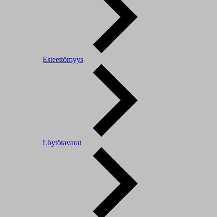
Esteettömyys
Löytötavarat