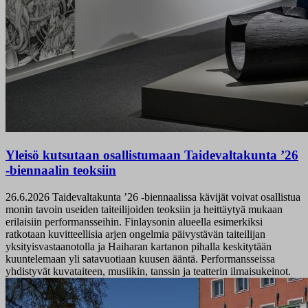
Yleisö kutsutaan osallistumaan Taidevaltakunta ’26
-biennaalin teoksiin
26.6.2026
Taidevaltakunta ’26 -biennaalissa kävijät voivat osallistua
monin tavoin useiden taiteilijoiden teoksiin ja heittäytyä mukaan
erilaisiin performansseihin. Finlaysonin alueella esimerkiksi
ratkotaan kuvitteellisia arjen ongelmia päivystävän taiteilijan
yksityisvastaanotolla ja Haiharan kartanon pihalla keskitytään
kuuntelemaan yli satavuotiaan kuusen ääntä. Performansseissa
yhdistyvät kuvataiteen, musiikin, tanssin ja teatterin ilmaisukeinot.