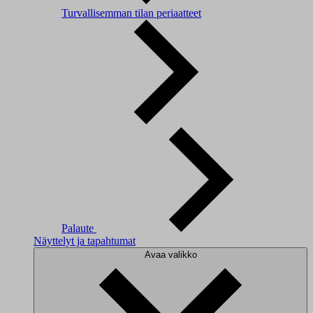
Turvallisemman tilan periaatteet
Palaute
Näyttelyt ja tapahtumat
Avaa valikko