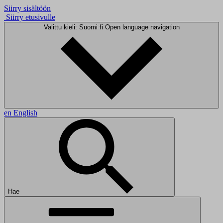
Siirry sisältöön
Siirry etusivulle
Valittu kieli: Suomi
fi
Open language navigation
en
English
Hae