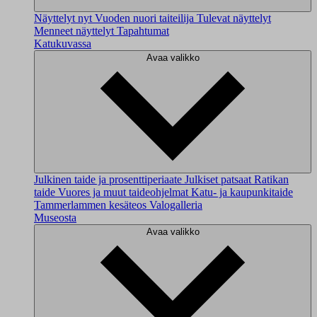
Näyttelyt nyt
Vuoden nuori taiteilija
Tulevat näyttelyt
Menneet näyttelyt
Tapahtumat
Katukuvassa
Avaa valikko
Julkinen taide ja prosenttiperiaate
Julkiset patsaat
Ratikan
taide
Vuores ja muut taideohjelmat
Katu- ja kaupunkitaide
Tammerlammen kesäteos
Valogalleria
Museosta
Avaa valikko