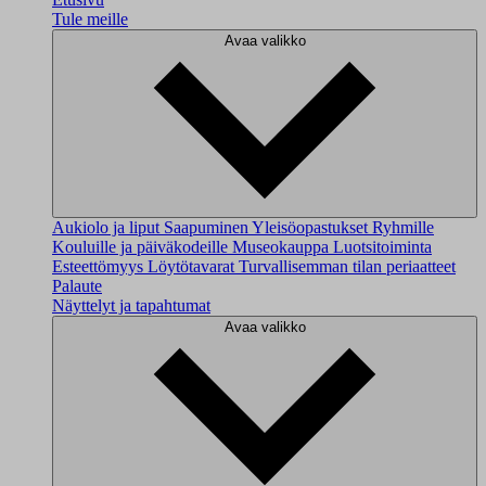
Tule meille
Avaa valikko
Aukiolo ja liput
Saapuminen
Yleisöopastukset
Ryhmille
Kouluille ja päiväkodeille
Museokauppa
Luotsitoiminta
Esteettömyys
Löytötavarat
Turvallisemman tilan periaatteet
Palaute
Näyttelyt ja tapahtumat
Avaa valikko