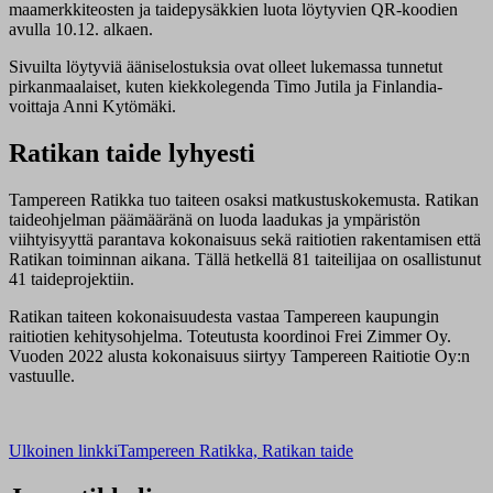
maamerkkiteosten ja taidepysäkkien luota löytyvien QR-koodien
avulla 10.12. alkaen.
Sivuilta löytyviä ääniselostuksia ovat olleet lukemassa tunnetut
pirkanmaalaiset, kuten kiekkolegenda Timo Jutila ja Finlandia-
voittaja Anni Kytömäki.
Ratikan taide lyhyesti
Tampereen Ratikka tuo taiteen osaksi matkustuskokemusta. Ratikan
taideohjelman päämääränä on luoda laadukas ja ympäristön
viihtyisyyttä parantava kokonaisuus sekä raitiotien rakentamisen että
Ratikan toiminnan aikana. Tällä hetkellä 81 taiteilijaa on osallistunut
41 taideprojektiin.
Ratikan taiteen kokonaisuudesta vastaa Tampereen kaupungin
raitiotien kehitysohjelma. Toteutusta koordinoi Frei Zimmer Oy.
Vuoden 2022 alusta kokonaisuus siirtyy Tampereen Raitiotie Oy:n
vastuulle.
Ulkoinen linkki
Tampereen Ratikka, Ratikan taide