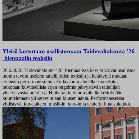
Yleisö kutsutaan osallistumaan Taidevaltakunta ’26
-biennaalin teoksiin
26.6.2026
Taidevaltakunta ’26 -biennaalissa kävijät voivat osallistua
monin tavoin useiden taiteilijoiden teoksiin ja heittäytyä mukaan
erilaisiin performansseihin. Finlaysonin alueella esimerkiksi
ratkotaan kuvitteellisia arjen ongelmia päivystävän taiteilijan
yksityisvastaanotolla ja Haiharan kartanon pihalla keskitytään
kuuntelemaan yli satavuotiaan kuusen ääntä. Performansseissa
yhdistyvät kuvataiteen, musiikin, tanssin ja teatterin ilmaisukeinot.