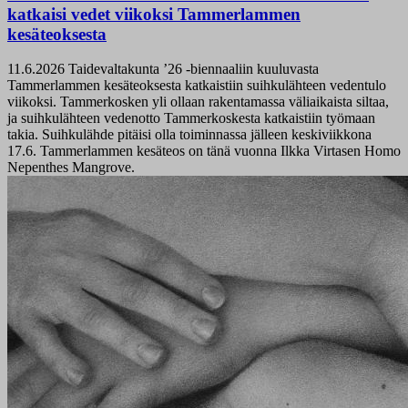
katkaisi vedet viikoksi Tammerlammen
kesäteoksesta
11.6.2026
Taidevaltakunta ’26 -biennaaliin kuuluvasta
Tammerlammen kesäteoksesta katkaistiin suihkulähteen vedentulo
viikoksi. Tammerkosken yli ollaan rakentamassa väliaikaista siltaa,
ja suihkulähteen vedenotto Tammerkoskesta katkaistiin työmaan
takia. Suihkulähde pitäisi olla toiminnassa jälleen keskiviikkona
17.6. Tammerlammen kesäteos on tänä vuonna Ilkka Virtasen Homo
Nepenthes Mangrove.