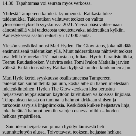
14.30. Tapahtumaa voi seurata myös verkossa.
Yhdestä Tampereen kahdestakymmenestä Ratikasta tulee
taideratikka. Taideratikan vaihtuvat teokset on valittu
yleisöäänestyksellä syyskuussa 2021. Yleisö pääsi valitsemaan
äänestämällä viisi taideteosta toteutettavaksi taideratikan kylkiin.
Äänestyksessä saatiin reilusti yli 17 000 ääntä.
Yleisön suosikiksi nousi Mari Hyden The Glow -teos, joka nähdään
ensimmäisenä taideratikan yllä. Muut taideratikassa nähtävät teokset
ovat Milla Vuorelan 151 matkustajaa, Juliana Hyrrin Paratiisiratikka,
Teemu Raudaskosken Värivirta sekä Tomi Ivalon Matkalla järvien
välissä. Kukin teos näkyy Ratikan kyljissä kuuden kuukauden ajan.
Mari Hyde kertoi syyskuussa osallistuneensa Tampereen
taideratikan suunnittelukilpailuun, koska aihe oli hänen mielestään
mielenkiintoinen. Hyden The Glow -teoksen idea perustuu
heijastavan teippaustarran käyttöön kuvituksen valkoisissa linjoissa.
Teippauksen tausta on tumma ja hahmot kirkkaan sinisen ja
turkoosin sävyisiä linjapiirroksia. Keskiössä kulkee heijastava linja,
joka herättää hahmot henkiin valojen osuessa niihin – luoden
hehkua ympärilleen.
– Sain idean heijastavan pinnan hyödyntämisestä heti
suunnittelutyön alussa. Toivottavasti teokseni heijastaa hehkua