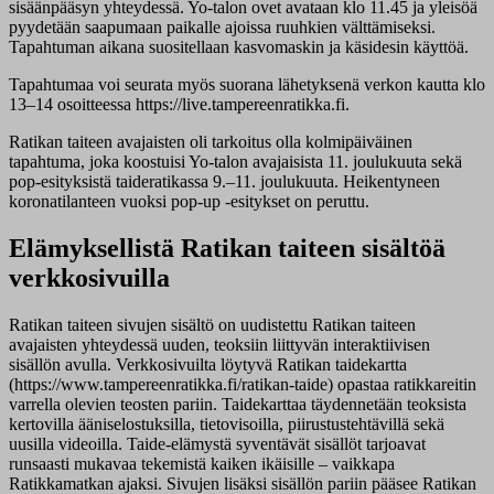
sisäänpääsyn yhteydessä. Yo-talon ovet avataan klo 11.45 ja yleisöä
pyydetään saapumaan paikalle ajoissa ruuhkien välttämiseksi.
Tapahtuman aikana suositellaan kasvomaskin ja käsidesin käyttöä.
Tapahtumaa voi seurata myös suorana lähetyksenä verkon kautta klo
13–14 osoitteessa https://live.tampereenratikka.fi.
Ratikan taiteen avajaisten oli tarkoitus olla kolmipäiväinen
tapahtuma, joka koostuisi Yo-talon avajaisista 11. joulukuuta sekä
pop-esityksistä taideratikassa 9.–11. joulukuuta. Heikentyneen
koronatilanteen vuoksi pop-up -esitykset on peruttu.
Elämyksellistä Ratikan taiteen sisältöä
verkkosivuilla
Ratikan taiteen sivujen sisältö on uudistettu Ratikan taiteen
avajaisten yhteydessä uuden, teoksiin liittyvän interaktiivisen
sisällön avulla. Verkkosivuilta löytyvä Ratikan taidekartta
(https://www.tampereenratikka.fi/ratikan-taide) opastaa ratikkareitin
varrella olevien teosten pariin. Taidekarttaa täydennetään teoksista
kertovilla ääniselostuksilla, tietovisoilla, piirustustehtävillä sekä
uusilla videoilla. Taide-elämystä syventävät sisällöt tarjoavat
runsaasti mukavaa tekemistä kaiken ikäisille – vaikkapa
Ratikkamatkan ajaksi. Sivujen lisäksi sisällön pariin pääsee Ratikan