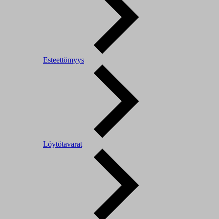
Esteettömyys
Löytötavarat