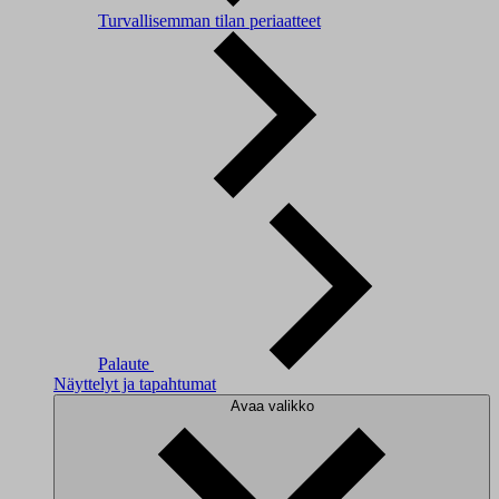
Turvallisemman tilan periaatteet
Palaute
Näyttelyt ja tapahtumat
Avaa valikko