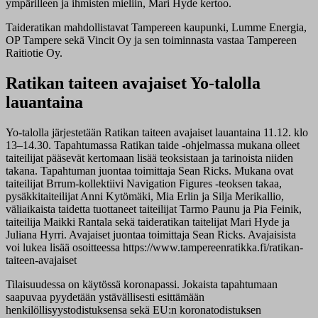
ympärilleen ja ihmisten mieliin, Mari Hyde kertoo.
Taideratikan mahdollistavat Tampereen kaupunki, Lumme Energia,
OP Tampere sekä Vincit Oy ja sen toiminnasta vastaa Tampereen
Raitiotie Oy.
Ratikan taiteen avajaiset Yo-talolla
lauantaina
Yo-talolla järjestetään Ratikan taiteen avajaiset lauantaina 11.12. klo
13–14.30. Tapahtumassa Ratikan taide -ohjelmassa mukana olleet
taiteilijat pääsevät kertomaan lisää teoksistaan ja tarinoista niiden
takana. Tapahtuman juontaa toimittaja Sean Ricks. Mukana ovat
taiteilijat Brrum-kollektiivi Navigation Figures -teoksen takaa,
pysäkkitaiteilijat Anni Kytömäki, Mia Erlin ja Silja Merikallio,
väliaikaista taidetta tuottaneet taiteilijat Tarmo Paunu ja Pia Feinik,
taiteilija Maikki Rantala sekä taideratikan taitelijat Mari Hyde ja
Juliana Hyrri. Avajaiset juontaa toimittaja Sean Ricks. Avajaisista
voi lukea lisää osoitteessa https://www.tampereenratikka.fi/ratikan-
taiteen-avajaiset
Tilaisuudessa on käytössä koronapassi. Jokaista tapahtumaan
saapuvaa pyydetään ystävällisesti esittämään
henkilöllisyystodistuksensa sekä EU:n koronatodistuksen