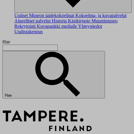
Uutiset
Museon taidekokoelmat
Kokoelma- ja kuvapalvelut
Alueelliset palvelut
Historia
Käsikirjasto
Muumimuseo
Rekrytointi
Kuvapankki medialle
Yhteystiedot
Uudisrakennus
Hae
Hae