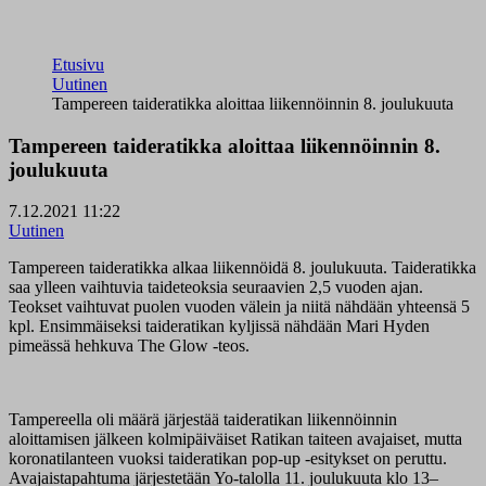
Etusivu
Uutinen
Tampereen taideratikka aloittaa liikennöinnin 8. joulukuuta
Tampereen taideratikka aloittaa liikennöinnin 8.
joulukuuta
7.12.2021 11:22
Uutinen
Tampereen taideratikka alkaa liikennöidä 8. joulukuuta. Taideratikka
saa ylleen vaihtuvia taideteoksia seuraavien 2,5 vuoden ajan.
Teokset vaihtuvat puolen vuoden välein ja niitä nähdään yhteensä 5
kpl. Ensimmäiseksi taideratikan kyljissä nähdään Mari Hyden
pimeässä hehkuva The Glow -teos.
Tampereella oli määrä järjestää taideratikan liikennöinnin
aloittamisen jälkeen kolmipäiväiset Ratikan taiteen avajaiset, mutta
koronatilanteen vuoksi taideratikan pop-up -esitykset on peruttu.
Avajaistapahtuma järjestetään Yo-talolla 11. joulukuuta klo 13–