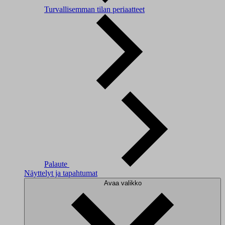
Turvallisemman tilan periaatteet
Palaute
Näyttelyt ja tapahtumat
Avaa valikko