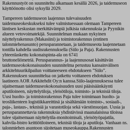
Rakennustyöt on suunniteltu alkamaan kesällä 2026, ja taidemuseon
käyttöönotto olisi syksyllä 2029.
Tampereen taidemuseon laajennus tulevaisuuden
taidemuseokeskukseksi tulee valmistuessaan olemaan Tampereen
läntisen keskustan merkittävämpiä julkisia rakennuksia ja Pyynikin
alueen vetovoimatekijä. Suunnitelman mukaan nykyinen
näyttelyrakennus (Makasiini) ja toimistorakennus (entinen
talonmiehenasunto) perusparannetaan, ja taidemuseota laajennetaan
tontilla kahdella uudisrakennuksella (Siilo ja Paja). Rakennusten
yhteenlaskettu kokonaispinta-ala on 6741
bruttoneliömetriä. Perusparannus- ja laajennusosat käsittävän
taidemuseokokonaisuuden suunnitelma perustuu kansainvälisen
arkkitehtuurikilpailun voittaneeseen ehdotukseen ”Siilo”.
Rakennuksen suunnittelua on jatkettu voittaneen ehdotuksen
laatineen AOR Arkkitehdit Oy:n kanssa.Siilo-laajennuksessa tulee
sijaitsemaan taidemuseokokonaisuuden uusi pääsisäänkäynti
aputiloineen, näyttelytiloja, yleisötiloja, toimisto- ja teknisiä tiloja.
Uusi huolto- ja toimistorakennus Paja tulee toimimaan huolto- ja
teosliikenteen logistiikkareittinä ja sisältämään toimisto-, sosiaali-,
paja-, lastaus-, teknisiä ja varastotiloja sekä väestönsuojan. Uusia ja
perusparannettavia rakennuksia yhdistävissä maanalaisissa tiloissa
tulee sijaitsemaan näyttelytila-monitoimisali, yleisötyöpajatila,
kahvila-bistro keittiötiloineen, teknisiä tiloja ja aputiloja. Vanhaan ns.
talonmiehen asuntoon sijoitetaan museokauppa.Rakennusten