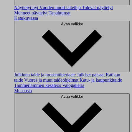
Näyttelyt nyt
Vuoden nuori taiteilija
Tulevat näyttelyt
Menneet näyttelyt
Tapahtumat
Katukuvassa
Avaa valikko
Julkinen taide ja prosenttiperiaate
Julkiset patsaat
Ratikan
taide
Vuores ja muut taideohjelmat
Katu- ja kaupunkitaide
Tammerlammen kesäteos
Valogalleria
Museosta
Avaa valikko