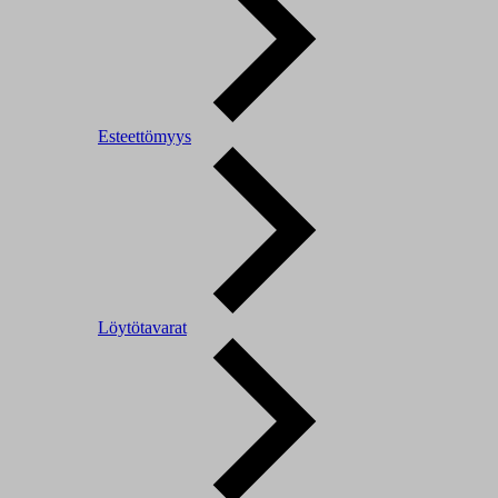
Esteettömyys
Löytötavarat