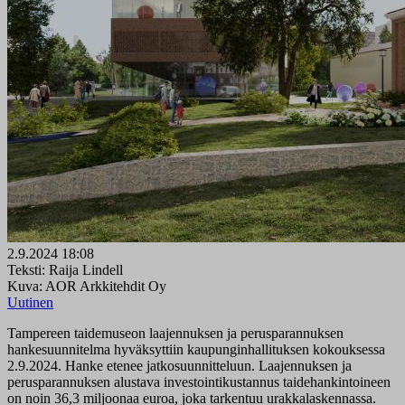
2.9.2024 18:08
Teksti: Raija Lindell
Kuva: AOR Arkkitehdit Oy
Uutinen
Tampereen taidemuseon laajennuksen ja perusparannuksen
hankesuunnitelma hyväksyttiin kaupunginhallituksen kokouksessa
2.9.2024. Hanke etenee jatkosuunnitteluun. Laajennuksen ja
perusparannuksen alustava investointikustannus taidehankintoineen
on noin 36,3 miljoonaa euroa, joka tarkentuu urakkalaskennassa.