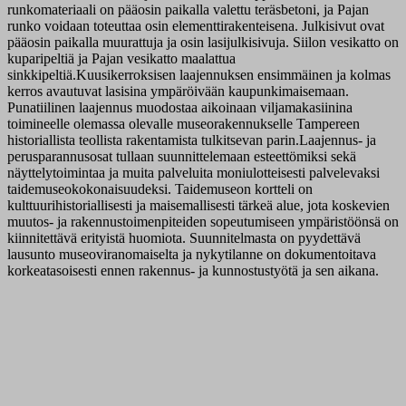
runkomateriaali on pääosin paikalla valettu teräsbetoni, ja Pajan
runko voidaan toteuttaa osin elementtirakenteisena. Julkisivut ovat
pääosin paikalla muurattuja ja osin lasijulkisivuja. Siilon vesikatto on
kuparipeltiä ja Pajan vesikatto maalattua
sinkkipeltiä.Kuusikerroksisen laajennuksen ensimmäinen ja kolmas
kerros avautuvat lasisina ympäröivään kaupunkimaisemaan.
Punatiilinen laajennus muodostaa aikoinaan viljamakasiinina
toimineelle olemassa olevalle museorakennukselle Tampereen
historiallista teollista rakentamista tulkitsevan parin.Laajennus- ja
perusparannusosat tullaan suunnittelemaan esteettömiksi sekä
näyttelytoimintaa ja muita palveluita moniulotteisesti palvelevaksi
taidemuseokokonaisuudeksi. Taidemuseon kortteli on
kulttuurihistoriallisesti ja maisemallisesti tärkeä alue, jota koskevien
muutos- ja rakennustoimenpiteiden sopeutumiseen ympäristöönsä on
kiinnitettävä erityistä huomiota. Suunnitelmasta on pyydettävä
lausunto museoviranomaiselta ja nykytilanne on dokumentoitava
korkeatasoisesti ennen rakennus- ja kunnostustyötä ja sen aikana.