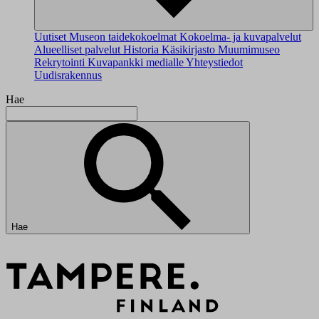
Uutiset
Museon taidekokoelmat
Kokoelma- ja kuvapalvelut
Alueelliset palvelut
Historia
Käsikirjasto
Muumimuseo
Rekrytointi
Kuvapankki medialle
Yhteystiedot
Uudisrakennus
Hae
Hae