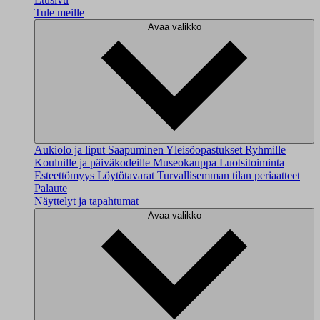
Tule meille
Avaa valikko
Aukiolo ja liput
Saapuminen
Yleisöopastukset
Ryhmille
Kouluille ja päiväkodeille
Museokauppa
Luotsitoiminta
Esteettömyys
Löytötavarat
Turvallisemman tilan periaatteet
Palaute
Näyttelyt ja tapahtumat
Avaa valikko