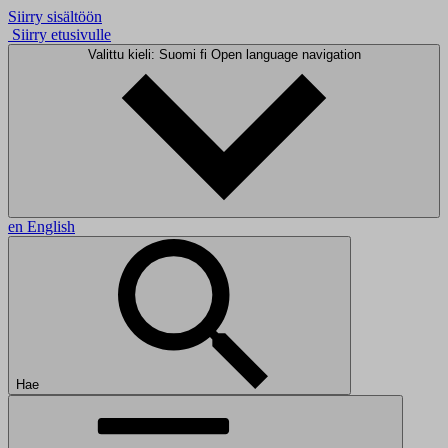
Siirry sisältöön
Siirry etusivulle
Valittu kieli: Suomi
fi
Open language navigation
en
English
Hae