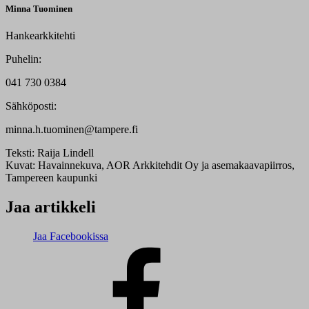
Minna Tuominen
Hankearkkitehti
Puhelin:
041 730 0384
Sähköposti:
minna.h.tuominen@tampere.fi
Teksti:
Raija Lindell
Kuvat:
Havainnekuva, AOR Arkkitehdit Oy ja asemakaavapiirros,
Tampereen kaupunki
Jaa artikkeli
Jaa Facebookissa