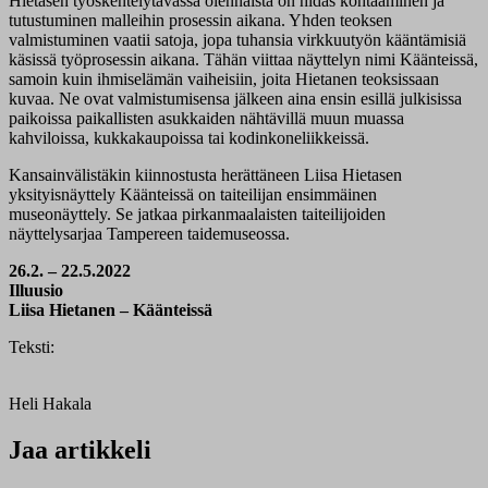
Hietasen työskentelytavassa olennaista on hidas kohtaaminen ja
tutustuminen malleihin prosessin aikana. Yhden teoksen
valmistuminen vaatii satoja, jopa tuhansia virkkuutyön kääntämisiä
käsissä työprosessin aikana. Tähän viittaa näyttelyn nimi Käänteissä,
samoin kuin ihmiselämän vaiheisiin, joita Hietanen teoksissaan
kuvaa. Ne ovat valmistumisensa jälkeen aina ensin esillä julkisissa
paikoissa paikallisten asukkaiden nähtävillä muun muassa
kahviloissa, kukkakaupoissa tai kodinkoneliikkeissä.
Kansainvälistäkin kiinnostusta herättäneen Liisa Hietasen
yksityisnäyttely Käänteissä on taiteilijan ensimmäinen
museonäyttely. Se jatkaa pirkanmaalaisten taiteilijoiden
näyttelysarjaa Tampereen taidemuseossa.
26.2. – 22.5.2022
Illuusio
Liisa Hietanen – Käänteissä
Teksti:
Heli Hakala
Jaa artikkeli