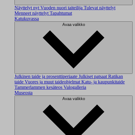
Näyttelyt nyt
Vuoden nuori taiteilija
Tulevat näyttelyt
Menneet näyttelyt
Tapahtumat
Katukuvassa
Avaa valikko
Julkinen taide ja prosenttiperiaate
Julkiset patsaat
Ratikan
taide
Vuores ja muut taideohjelmat
Katu- ja kaupunkitaide
Tammerlammen kesäteos
Valogalleria
Museosta
Avaa valikko