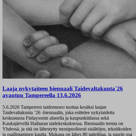
Laaja nykytaiteen biennaali Taidevaltakunta´26
avautuu Tampereella 13.6.2026
5.6.2026
Tampereen taidemuseo tuottaa kesäksi laajan
Taidevaltakunta ’26 -biennaalin, joka esittelee nykytaidetta
keskustassa Finlaysonin alueella ja kaupunkitilassa sekä
Kaukajärvellä Haiharan taidekeskuksessa. Biennaalin teema on
Yhdessä, ja sitä on lähestytty monipuolisesti sisältöjen, tekniikoiden
ja osallistamisen kautta. Mukana on lähes 80 taiteilijaa, ja suurin osa