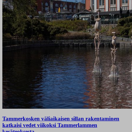
Tammerkosken väliaikaisen sillan rakentaminen
katkaisi vedet viikoksi Tammerlammen
kesäteoksesta