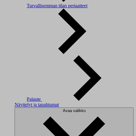
Turvallisemman tilan periaatteet
Palaute
Näyttelyt ja tapahtumat
Avaa valikko