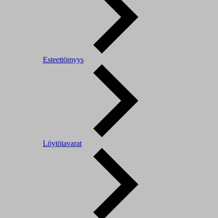
Esteettömyys
Löytötavarat