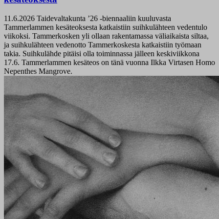
11.6.2026
Taidevaltakunta ’26 -biennaaliin kuuluvasta
Tammerlammen kesäteoksesta katkaistiin suihkulähteen vedentulo
viikoksi. Tammerkosken yli ollaan rakentamassa väliaikaista siltaa,
ja suihkulähteen vedenotto Tammerkoskesta katkaistiin työmaan
takia. Suihkulähde pitäisi olla toiminnassa jälleen keskiviikkona
17.6. Tammerlammen kesäteos on tänä vuonna Ilkka Virtasen Homo
Nepenthes Mangrove.