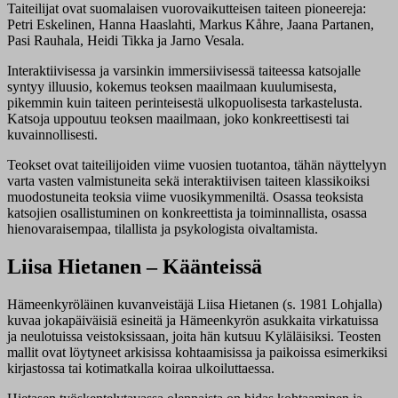
Taiteilijat ovat suomalaisen vuorovaikutteisen taiteen pioneereja:
Petri Eskelinen, Hanna Haaslahti, Markus Kåhre, Jaana Partanen,
Pasi Rauhala, Heidi Tikka ja Jarno Vesala.
Interaktiivisessa ja varsinkin immersiivisessä taiteessa katsojalle
syntyy illuusio, kokemus teoksen maailmaan kuulumisesta,
pikemmin kuin taiteen perinteisestä ulkopuolisesta tarkastelusta.
Katsoja uppoutuu teoksen maailmaan, joko konkreettisesti tai
kuvainnollisesti.
Teokset ovat taiteilijoiden viime vuosien tuotantoa, tähän näyttelyyn
varta vasten valmistuneita sekä interaktiivisen taiteen klassikoiksi
muodostuneita teoksia viime vuosikymmeniltä. Osassa teoksista
katsojien osallistuminen on konkreettista ja toiminnallista, osassa
hienovaraisempaa, tilallista ja psykologista oivaltamista.
Liisa Hietanen – Käänteissä
Hämeenkyröläinen kuvanveistäjä Liisa Hietanen (s. 1981 Lohjalla)
kuvaa jokapäiväisiä esineitä ja Hämeenkyrön asukkaita virkatuissa
ja neulotuissa veistoksissaan, joita hän kutsuu Kyläläisiksi. Teosten
mallit ovat löytyneet arkisissa kohtaamisissa ja paikoissa esimerkiksi
kirjastossa tai kotimatkalla koiraa ulkoiluttaessa.