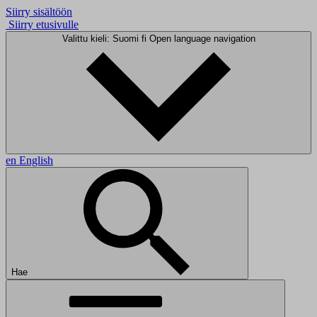
Siirry sisältöön
Siirry etusivulle
Valittu kieli: Suomi
fi
Open language navigation
en
English
Hae