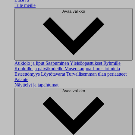
Tule meille
Avaa valikko
Aukiolo ja liput
Saapuminen
Yleisöopastukset
Ryhmille
Kouluille ja päiväkodeille
Museokauppa
Luotsitoiminta
Esteettömyys
Löytötavarat
Turvallisemman tilan periaatteet
Palaute
Näyttelyt ja tapahtumat
Avaa valikko