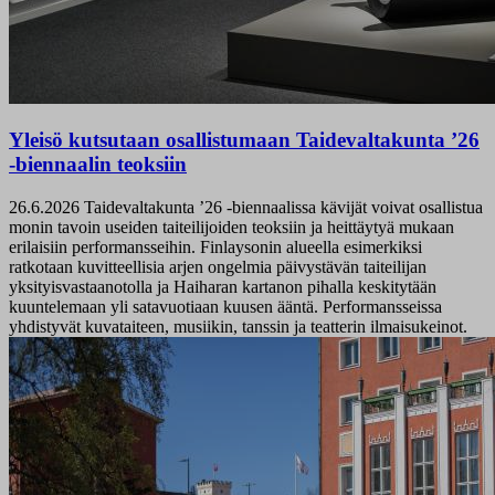
Yleisö kutsutaan osallistumaan Taidevaltakunta ’26
-biennaalin teoksiin
26.6.2026
Taidevaltakunta ’26 -biennaalissa kävijät voivat osallistua
monin tavoin useiden taiteilijoiden teoksiin ja heittäytyä mukaan
erilaisiin performansseihin. Finlaysonin alueella esimerkiksi
ratkotaan kuvitteellisia arjen ongelmia päivystävän taiteilijan
yksityisvastaanotolla ja Haiharan kartanon pihalla keskitytään
kuuntelemaan yli satavuotiaan kuusen ääntä. Performansseissa
yhdistyvät kuvataiteen, musiikin, tanssin ja teatterin ilmaisukeinot.