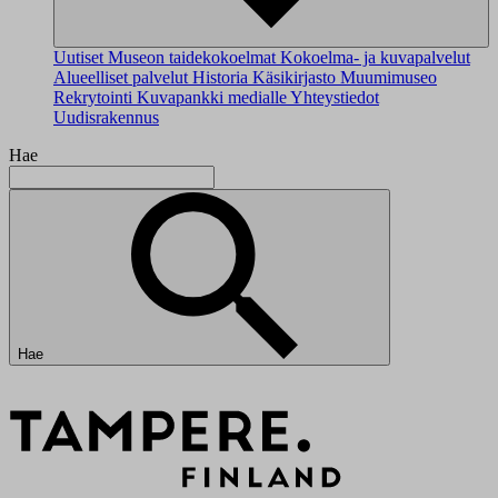
Uutiset
Museon taidekokoelmat
Kokoelma- ja kuvapalvelut
Alueelliset palvelut
Historia
Käsikirjasto
Muumimuseo
Rekrytointi
Kuvapankki medialle
Yhteystiedot
Uudisrakennus
Hae
Hae