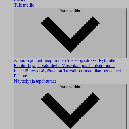
Tule meille
Avaa valikko
Aukiolo ja liput
Saapuminen
Yleisöopastukset
Ryhmille
Kouluille ja päiväkodeille
Museokauppa
Luotsitoiminta
Esteettömyys
Löytötavarat
Turvallisemman tilan periaatteet
Palaute
Näyttelyt ja tapahtumat
Avaa valikko