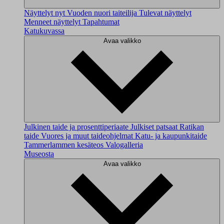
Näyttelyt nyt
Vuoden nuori taiteilija
Tulevat näyttelyt
Menneet näyttelyt
Tapahtumat
Katukuvassa
Avaa valikko
Julkinen taide ja prosenttiperiaate
Julkiset patsaat
Ratikan
taide
Vuores ja muut taideohjelmat
Katu- ja kaupunkitaide
Tammerlammen kesäteos
Valogalleria
Museosta
Avaa valikko