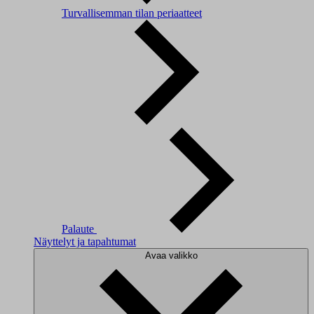
Turvallisemman tilan periaatteet
Palaute
Näyttelyt ja tapahtumat
Avaa valikko