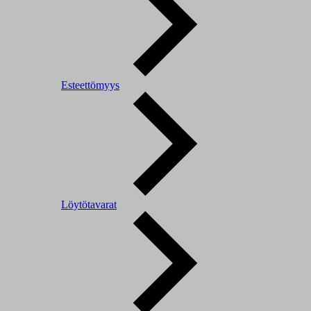
Esteettömyys
Löytötavarat