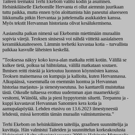
Taiteen teemaksi Terhi Ekebom valitsi kodin ja asumisen.
Helsinkiläiselle Ekebomille Hervanta ei ollut aiemmin juurikaan
tuttu paikka, mutta ennen työn aloittamista hän paneutui alueeseen
liikkumalla pitkin Hervantaa ja juttelemalla asukkaiden kanssa.
Myös tekstit Hervannan historiasta olivat kesälukemisena.
Aasiansilta paikan nimenä sai Ekebomin miettimään muraaliin
sopivia värejä. Teoksen sinisessä voi nähdä viitteitä aasialaiseen
keramiikkataiteeseen. Lämmin teehetki kuvastaa kotia – turvallista
paikkaa kasvulle läheisten keskellä.
”Teoksessa näkyy koko kuva-alan matkalta reitti kotiin. Välillä se
kulkee tietä, polkua tai hiihtolatua, välillä matkataan soutaen.
Ihmisen reitti risteää ja kietoutuu luonnon köynnösten kanssa.
Teoksen maisemassa on kumpuja ja kallioita, kuten Hervannassa.
Alkupäässä, vasemmalla on enemmän luontoa ja Hervannan
historiaa marjastus- ja sienestysseutuna. Iso kanttarelli muistuttaa
tästä. Oikealle tultaessa erottuu uudemman ajan maamerkkejä:
vesitorni, Wäinölä, silta ja pieni hyppytornin siluetti. Teepannu ja -
kuppi kuvastavat Hervannan Sanomien kera kotia ja
aamupalapöytää. Lehden etusivu on 13.6.2023 ilmestyneestä
lehdestä, missä kerrottiin tämän muraalin valmistumisesta.”
Terhi Ekebom on helsinkiläinen taiteilija, graafinen suunnittelija ja
kuvittaja. Hän valmistui Taiteiden ja suunnittelun korkeakoulusta