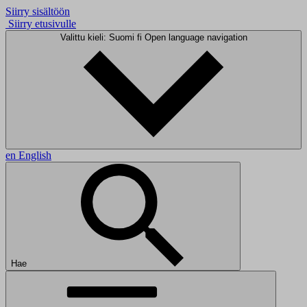
Siirry sisältöön
Siirry etusivulle
Valittu kieli: Suomi
fi
Open language navigation
en
English
Hae