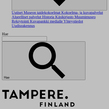
Uutiset
Museon taidekokoelmat
Kokoelma- ja kuvapalvelut
Alueelliset palvelut
Historia
Käsikirjasto
Muumimuseo
Rekrytointi
Kuvapankki medialle
Yhteystiedot
Uudisrakennus
Hae
Hae