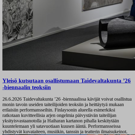
Yleisö kutsutaan osallistumaan Taidevaltakunta ’26
-biennaalin teoksiin
26.6.2026
Taidevaltakunta ’26 -biennaalissa kävijät voivat osallistua
monin tavoin useiden taiteilijoiden teoksiin ja heittäytyä mukaan
erilaisiin performansseihin. Finlaysonin alueella esimerkiksi
ratkotaan kuvitteellisia arjen ongelmia päivystävän taiteilijan
yksityisvastaanotolla ja Haiharan kartanon pihalla keskitytään
kuuntelemaan yli satavuotiaan kuusen ääntä. Performansseissa
yhdistyvät kuvataiteen, musiikin, tanssin ja teatterin ilmaisukeinot.