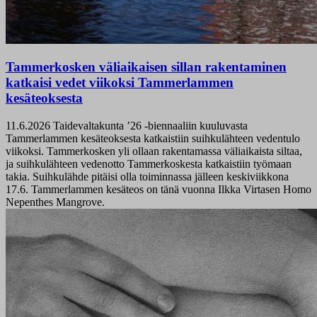
Tammerkosken väliaikaisen sillan rakentaminen
katkaisi vedet viikoksi Tammerlammen
kesäteoksesta
11.6.2026
Taidevaltakunta ’26 -biennaaliin kuuluvasta
Tammerlammen kesäteoksesta katkaistiin suihkulähteen vedentulo
viikoksi. Tammerkosken yli ollaan rakentamassa väliaikaista siltaa,
ja suihkulähteen vedenotto Tammerkoskesta katkaistiin työmaan
takia. Suihkulähde pitäisi olla toiminnassa jälleen keskiviikkona
17.6. Tammerlammen kesäteos on tänä vuonna Ilkka Virtasen Homo
Nepenthes Mangrove.