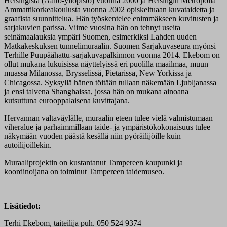
Helsingistä (Aalto-yliopisto) vuonna 2000 ja Helsingin Metropolia
Ammattikorkeakoulusta vuonna 2002 opiskeltuaan kuvataidetta ja
graafista suunnittelua. Hän työskentelee enimmäkseen kuvitusten ja
sarjakuvien parissa. Viime vuosina hän on tehnyt useita
seinämaalauksia ympäri Suomen, esimerkiksi Lahden uuden
Matkakeskuksen tunnelimuraalin. Suomen Sarjakuvaseura myönsi
Terhille Puupäähattu-sarjakuvapalkinnon vuonna 2014. Ekebom on
ollut mukana lukuisissa näyttelyissä eri puolilla maailmaa, muun
muassa Milanossa, Brysselissä, Pietarissa, New Yorkissa ja
Chicagossa. Syksyllä hänen töitään tullaan näkemään Ljubljanassa
ja ensi talvena Shanghaissa, jossa hän on mukana ainoana
kutsuttuna eurooppalaisena kuvittajana.
Hervannan valtaväylälle, muraalin eteen tulee vielä valmistumaan
viheralue ja parhaimmillaan taide- ja ympäristökokonaisuus tulee
näkymään vuoden päästä kesällä niin pyöräilijöille kuin
autoilijoillekin.
Muraaliprojektin on kustantanut Tampereen kaupunki ja
koordinoijana on toiminut Tampereen taidemuseo.
Lisätiedot:
Terhi Ekebom, taiteilija puh. 050 524 9374