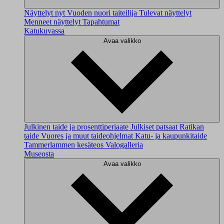
Näyttelyt nyt
Vuoden nuori taiteilija
Tulevat näyttelyt
Menneet näyttelyt
Tapahtumat
Katukuvassa
Avaa valikko
Julkinen taide ja prosenttiperiaate
Julkiset patsaat
Ratikan
taide
Vuores ja muut taideohjelmat
Katu- ja kaupunkitaide
Tammerlammen kesäteos
Valogalleria
Museosta
Avaa valikko