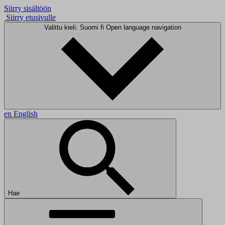
Siirry sisältöön
Siirry etusivulle
Valittu kieli: Suomi
fi
Open language navigation
en
English
Hae