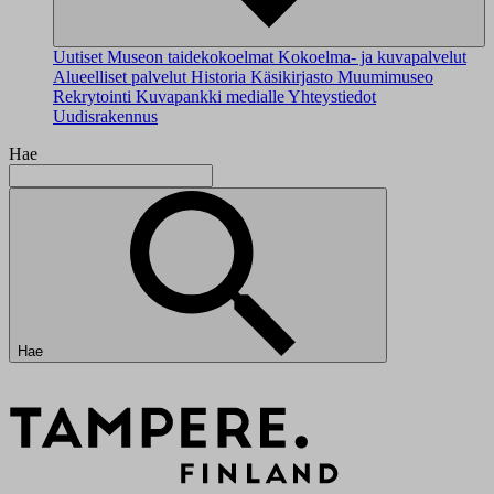
Uutiset
Museon taidekokoelmat
Kokoelma- ja kuvapalvelut
Alueelliset palvelut
Historia
Käsikirjasto
Muumimuseo
Rekrytointi
Kuvapankki medialle
Yhteystiedot
Uudisrakennus
Hae
Hae