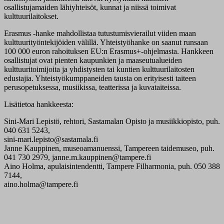
osallistujamaiden lähiyhteisöt, kunnat ja niissä toimivat
kulttuurilaitokset.
Erasmus -hanke mahdollistaa tutustumisvierailut viiden maan
kulttuurityöntekijöiden välillä. Yhteistyöhanke on saanut runsaan
100 000 euron rahoituksen EU:n Erasmus+-ohjelmasta. Hankkeen
osallistujat ovat pienten kaupunkien ja maaseutualueiden
kulttuuritoimijoita ja yhdistysten tai kuntien kulttuurilaitosten
edustajia. Yhteistyökumppaneiden tausta on erityisesti taiteen
perusopetuksessa, musiikissa, teatterissa ja kuvataiteissa.
Lisätietoa hankkeesta:
Sini-Mari Lepistö, rehtori, Sastamalan Opisto ja musiikkiopisto, puh.
040 631 5243,
sini-mari.lepisto@sastamala.fi
Janne Kauppinen, museoamanuenssi, Tampereen taidemuseo, puh.
041 730 2979, janne.m.kauppinen@tampere.fi
Aino Holma, apulaisintendentti, Tampere Filharmonia, puh. 050 388
7144,
aino.holma@tampere.fi