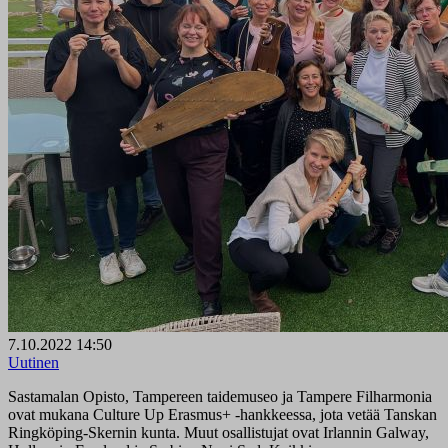
7.10.2022 14:50
Uutinen
Sastamalan Opisto, Tampereen taidemuseo ja Tampere Filharmonia
ovat mukana Culture Up Erasmus+ -hankkeessa, jota vetää Tanskan
Ringköping-Skernin kunta. Muut osallistujat ovat Irlannin Galway,