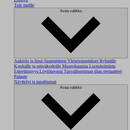
Tule meille
Avaa valikko
Aukiolo ja liput
Saapuminen
Yleisöopastukset
Ryhmille
Kouluille ja päiväkodeille
Museokauppa
Luotsitoiminta
Esteettömyys
Löytötavarat
Turvallisemman tilan periaatteet
Palaute
Näyttelyt ja tapahtumat
Avaa valikko