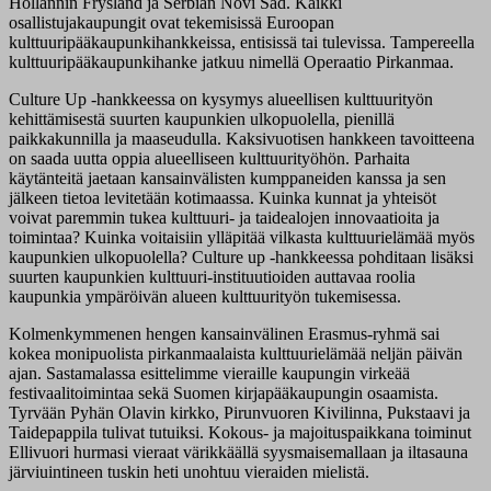
Hollannin Frysland ja Serbian Novi Sad. Kaikki
osallistujakaupungit ovat tekemisissä Euroopan
kulttuuripääkaupunkihankkeissa, entisissä tai tulevissa. Tampereella
kulttuuripääkaupunkihanke jatkuu nimellä Operaatio Pirkanmaa.
Culture Up -hankkeessa on kysymys alueellisen kulttuurityön
kehittämisestä suurten kaupunkien ulkopuolella, pienillä
paikkakunnilla ja maaseudulla. Kaksivuotisen hankkeen tavoitteena
on saada uutta oppia alueelliseen kulttuurityöhön. Parhaita
käytänteitä jaetaan kansainvälisten kumppaneiden kanssa ja sen
jälkeen tietoa levitetään kotimaassa. Kuinka kunnat ja yhteisöt
voivat paremmin tukea kulttuuri- ja taidealojen innovaatioita ja
toimintaa? Kuinka voitaisiin ylläpitää vilkasta kulttuurielämää myös
kaupunkien ulkopuolella? Culture up -hankkeessa pohditaan lisäksi
suurten kaupunkien kulttuuri-instituutioiden auttavaa roolia
kaupunkia ympäröivän alueen kulttuurityön tukemisessa.
Kolmenkymmenen hengen kansainvälinen Erasmus-ryhmä sai
kokea monipuolista pirkanmaalaista kulttuurielämää neljän päivän
ajan. Sastamalassa esittelimme vieraille kaupungin virkeää
festivaalitoimintaa sekä Suomen kirjapääkaupungin osaamista.
Tyrvään Pyhän Olavin kirkko, Pirunvuoren Kivilinna, Pukstaavi ja
Taidepappila tulivat tutuiksi. Kokous- ja majoituspaikkana toiminut
Ellivuori hurmasi vieraat värikkäällä syysmaisemallaan ja iltasauna
järviuintineen tuskin heti unohtuu vieraiden mielistä.