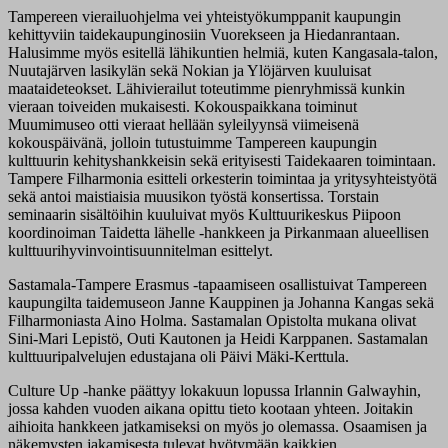
Tampereen vierailuohjelma vei yhteistyökumppanit kaupungin
kehittyviin taidekaupunginosiin Vuorekseen ja Hiedanrantaan.
Halusimme myös esitellä lähikuntien helmiä, kuten Kangasala-talon,
Nuutajärven lasikylän sekä Nokian ja Ylöjärven kuuluisat
maataideteokset. Lähivierailut toteutimme pienryhmissä kunkin
vieraan toiveiden mukaisesti. Kokouspaikkana toiminut
Muumimuseo otti vieraat hellään syleilyynsä viimeisenä
kokouspäivänä, jolloin tutustuimme Tampereen kaupungin
kulttuurin kehityshankkeisin sekä erityisesti Taidekaaren toimintaan.
Tampere Filharmonia esitteli orkesterin toimintaa ja yritysyhteistyötä
sekä antoi maistiaisia muusikon työstä konsertissa. Torstain
seminaarin sisältöihin kuuluivat myös Kulttuurikeskus Piipoon
koordinoiman Taidetta lähelle -hankkeen ja Pirkanmaan alueellisen
kulttuurihyvinvointisuunnitelman esittelyt.
Sastamala-Tampere Erasmus -tapaamiseen osallistuivat Tampereen
kaupungilta taidemuseon Janne Kauppinen ja Johanna Kangas sekä
Filharmoniasta Aino Holma. Sastamalan Opistolta mukana olivat
Sini-Mari Lepistö, Outi Kautonen ja Heidi Karppanen. Sastamalan
kulttuuripalvelujen edustajana oli Päivi Mäki-Kerttula.
Culture Up -hanke päättyy lokakuun lopussa Irlannin Galwayhin,
jossa kahden vuoden aikana opittu tieto kootaan yhteen. Joitakin
aihioita hankkeen jatkamiseksi on myös jo olemassa. Osaamisen ja
näkemysten jakamisesta tulevat hyötymään kaikkien