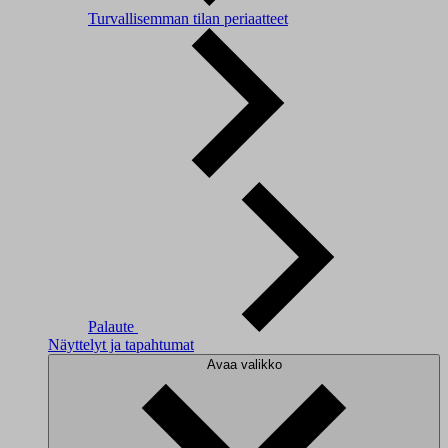
Turvallisemman tilan periaatteet
Palaute
Näyttelyt ja tapahtumat
Avaa valikko