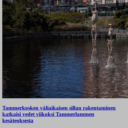
Tammerkosken väliaikaisen sillan rakentaminen
katkaisi vedet viikoksi Tammerlammen
kesäteoksesta