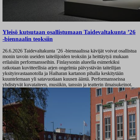
Yleisö kutsutaan osallistumaan Taidevaltakunta ’26
-biennaalin teoksiin
26.6.2026
Taidevaltakunta ’26 -biennaalissa kävijät voivat osallistua
monin tavoin useiden taiteilijoiden teoksiin ja heittäytyä mukaan
erilaisiin performansseihin. Finlaysonin alueella esimerkiksi
ratkotaan kuvitteellisia arjen ongelmia päivystävän taiteilijan
yksityisvastaanotolla ja Haiharan kartanon pihalla keskitytään
kuuntelemaan yli satavuotiaan kuusen ääntä. Performansseissa
yhdistyvät kuvataiteen, musiikin, tanssin ja teatterin ilmaisukeinot.