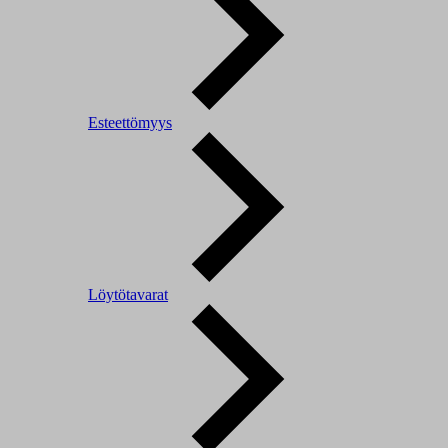
Esteettömyys
Löytötavarat