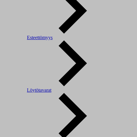
Esteettömyys
Löytötavarat