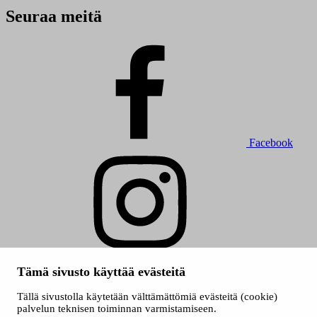
Seuraa meitä
Facebook
Instagram
Tämä sivusto käyttää evästeitä
© 2026 Tampereen kaupunki
Evästeet
Tällä sivustolla käytetään välttämättömiä evästeitä (cookie)
Saavutettavuusseloste
palvelun teknisen toiminnan varmistamiseen.
Kuva etusivulla ylinnä: Heli Hakala