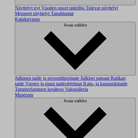
Näyttelyt nyt
Vuoden nuori taiteilija
Tulevat näyttelyt
Menneet näyttelyt
Tapahtumat
Katukuvassa
Avaa valikko
Julkinen taide ja prosenttiperiaate
Julkiset patsaat
Ratikan
taide
Vuores ja muut taideohjelmat
Katu- ja kaupunkitaide
Tammerlammen kesäteos
Valogalleria
Museosta
Avaa valikko