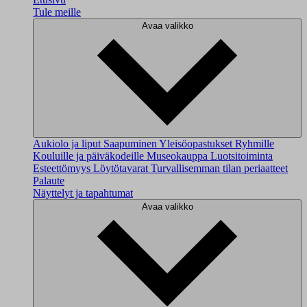
Tule meille
Avaa valikko
Aukiolo ja liput
Saapuminen
Yleisöopastukset
Ryhmille
Kouluille ja päiväkodeille
Museokauppa
Luotsitoiminta
Esteettömyys
Löytötavarat
Turvallisemman tilan periaatteet
Palaute
Näyttelyt ja tapahtumat
Avaa valikko