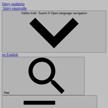
Siirry sisältöön
Siirry etusivulle
Valittu kieli: Suomi
fi
Open language navigation
en
English
Hae