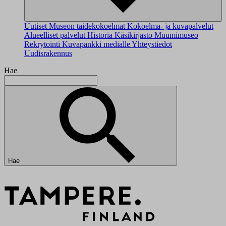
Uutiset
Museon taidekokoelmat
Kokoelma- ja kuvapalvelut
Alueelliset palvelut
Historia
Käsikirjasto
Muumimuseo
Rekrytointi
Kuvapankki medialle
Yhteystiedot
Uudisrakennus
Hae
Hae