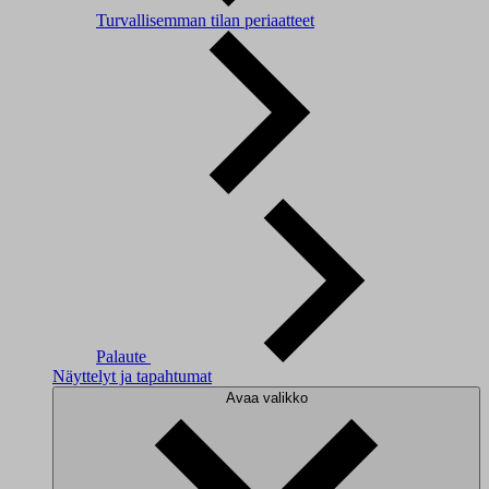
Turvallisemman tilan periaatteet
Palaute
Näyttelyt ja tapahtumat
Avaa valikko