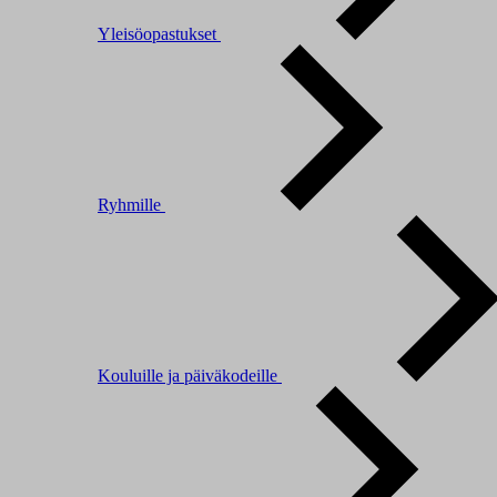
Yleisöopastukset
Ryhmille
Kouluille ja päiväkodeille