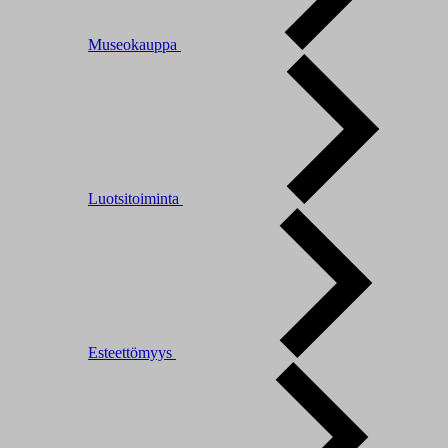
Museokauppa
Luotsitoiminta
Esteettömyys