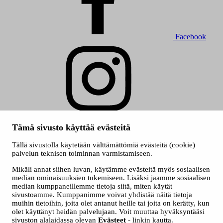
Facebook
Instagram
Tämä sivusto käyttää evästeitä
© 2026 Tampereen kaupunki
Evästeet
Tällä sivustolla käytetään välttämättömiä evästeitä (cookie)
Saavutettavuusseloste
palvelun teknisen toiminnan varmistamiseen.
Kuva etusivulla ylinnä: Heli Hakala
Mikäli annat siihen luvan, käytämme evästeitä myös sosiaalisen
median ominaisuuksien tukemiseen. Lisäksi jaamme sosiaalisen
median kumppaneillemme tietoja siitä, miten käytät
sivustoamme. Kumppanimme voivat yhdistää näitä tietoja
muihin tietoihin, joita olet antanut heille tai joita on kerätty, kun
olet käyttänyt heidän palvelujaan. Voit muuttaa hyväksyntääsi
sivuston alalaidassa olevan
Evästeet
- linkin kautta.