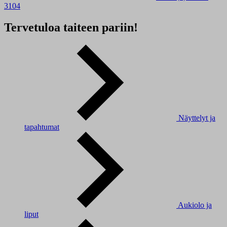
3104
Tervetuloa taiteen pariin!
Näyttelyt ja
tapahtumat
Aukiolo ja
liput