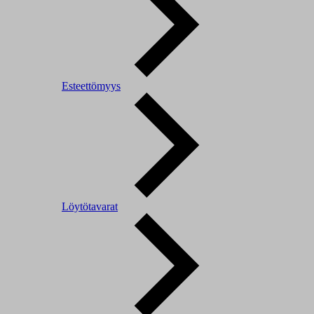
Esteettömyys
Löytötavarat