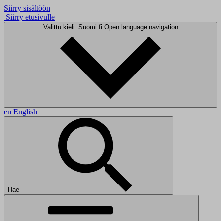
Siirry sisältöön
Siirry etusivulle
Valittu kieli: Suomi
fi
Open language navigation
en
English
Hae