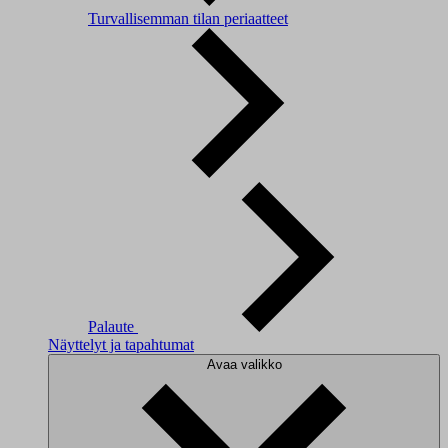
Turvallisemman tilan periaatteet
Palaute
Näyttelyt ja tapahtumat
Avaa valikko