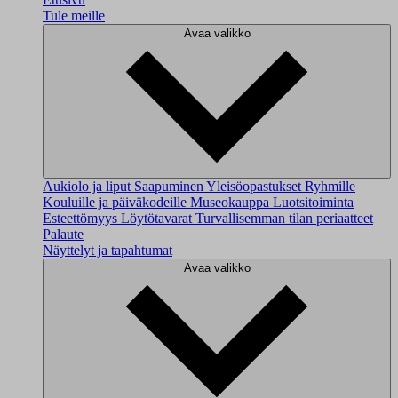
Tule meille
Avaa valikko
Aukiolo ja liput
Saapuminen
Yleisöopastukset
Ryhmille
Kouluille ja päiväkodeille
Museokauppa
Luotsitoiminta
Esteettömyys
Löytötavarat
Turvallisemman tilan periaatteet
Palaute
Näyttelyt ja tapahtumat
Avaa valikko