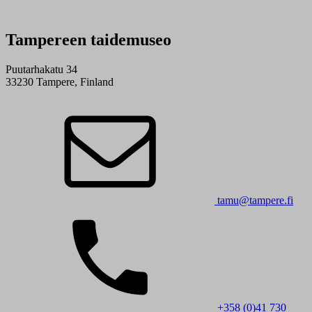
Tampereen taidemuseo
Puutarhakatu 34
33230 Tampere, Finland
tamu@tampere.fi
+358 (0)41 730