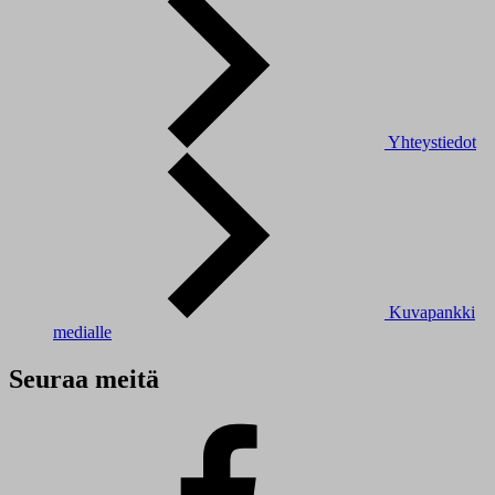
Yhteystiedot
Kuvapankki
medialle
Seuraa meitä