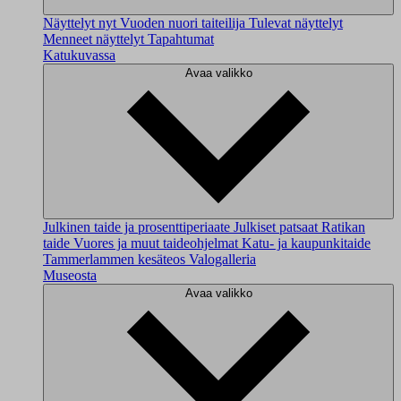
Näyttelyt nyt
Vuoden nuori taiteilija
Tulevat näyttelyt
Menneet näyttelyt
Tapahtumat
Katukuvassa
Avaa valikko
Julkinen taide ja prosenttiperiaate
Julkiset patsaat
Ratikan
taide
Vuores ja muut taideohjelmat
Katu- ja kaupunkitaide
Tammerlammen kesäteos
Valogalleria
Museosta
Avaa valikko