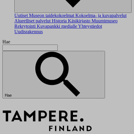
Uutiset
Museon taidekokoelmat
Kokoelma- ja kuvapalvelut
Alueelliset palvelut
Historia
Käsikirjasto
Muumimuseo
Rekrytointi
Kuvapankki medialle
Yhteystiedot
Uudisrakennus
Hae
Hae