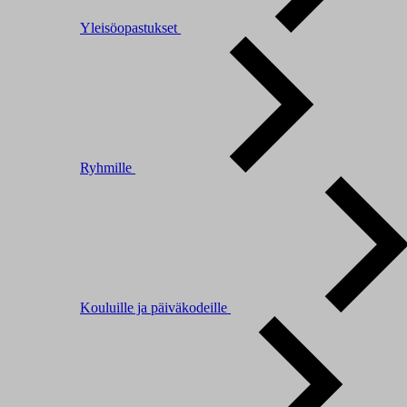
Yleisöopastukset
Ryhmille
Kouluille ja päiväkodeille