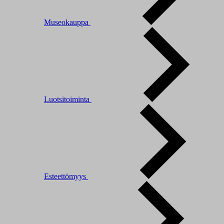
Museokauppa
Luotsitoiminta
Esteettömyys