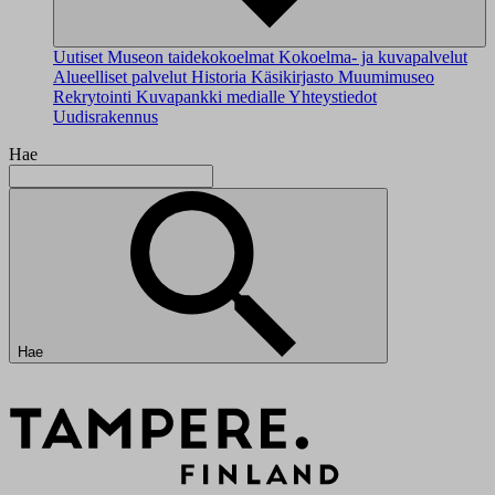
Uutiset
Museon taidekokoelmat
Kokoelma- ja kuvapalvelut
Alueelliset palvelut
Historia
Käsikirjasto
Muumimuseo
Rekrytointi
Kuvapankki medialle
Yhteystiedot
Uudisrakennus
Hae
Hae