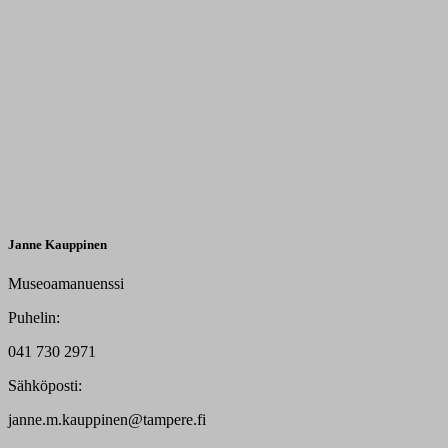
Janne Kauppinen
Museoamanuenssi
Puhelin:
041 730 2971
Sähköposti:
janne.m.kauppinen@tampere.fi