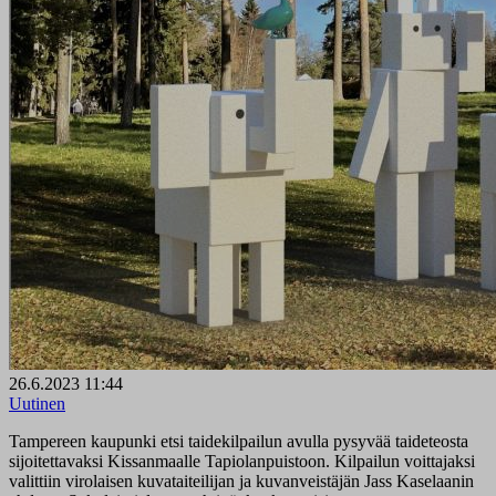
26.6.2023 11:44
Uutinen
Tampereen kaupunki etsi taidekilpailun avulla pysyvää taideteosta
sijoitettavaksi Kissanmaalle Tapiolanpuistoon. Kilpailun voittajaksi
valittiin virolaisen kuvataiteilijan ja kuvanveistäjän Jass Kaselaanin