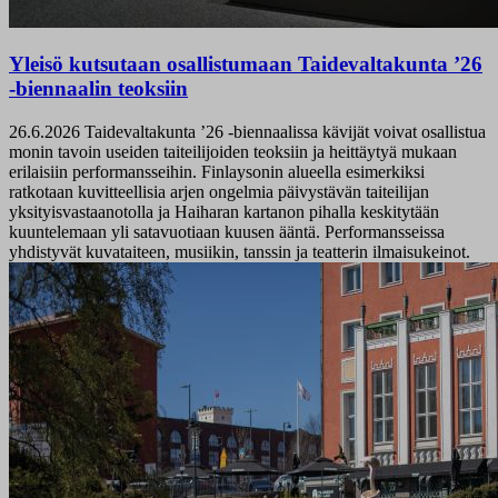
Yleisö kutsutaan osallistumaan Taidevaltakunta ’26
-biennaalin teoksiin
26.6.2026
Taidevaltakunta ’26 -biennaalissa kävijät voivat osallistua
monin tavoin useiden taiteilijoiden teoksiin ja heittäytyä mukaan
erilaisiin performansseihin. Finlaysonin alueella esimerkiksi
ratkotaan kuvitteellisia arjen ongelmia päivystävän taiteilijan
yksityisvastaanotolla ja Haiharan kartanon pihalla keskitytään
kuuntelemaan yli satavuotiaan kuusen ääntä. Performansseissa
yhdistyvät kuvataiteen, musiikin, tanssin ja teatterin ilmaisukeinot.