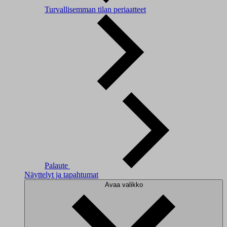
Turvallisemman tilan periaatteet
Palaute
Näyttelyt ja tapahtumat
Avaa valikko