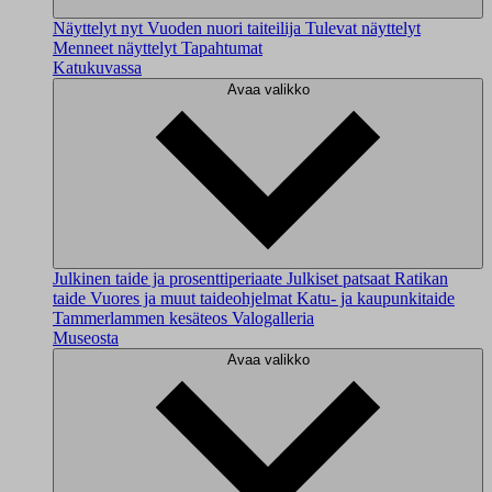
Näyttelyt nyt
Vuoden nuori taiteilija
Tulevat näyttelyt
Menneet näyttelyt
Tapahtumat
Katukuvassa
Avaa valikko
Julkinen taide ja prosenttiperiaate
Julkiset patsaat
Ratikan
taide
Vuores ja muut taideohjelmat
Katu- ja kaupunkitaide
Tammerlammen kesäteos
Valogalleria
Museosta
Avaa valikko