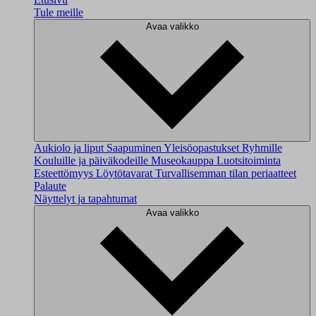
Tule meille
Avaa valikko
Aukiolo ja liput
Saapuminen
Yleisöopastukset
Ryhmille
Kouluille ja päiväkodeille
Museokauppa
Luotsitoiminta
Esteettömyys
Löytötavarat
Turvallisemman tilan periaatteet
Palaute
Näyttelyt ja tapahtumat
Avaa valikko