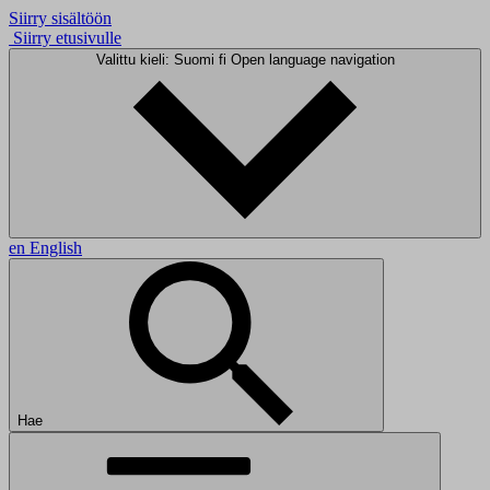
Siirry sisältöön
Siirry etusivulle
Valittu kieli: Suomi
fi
Open language navigation
en
English
Hae