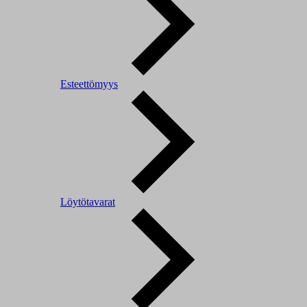
Esteettömyys
Löytötavarat