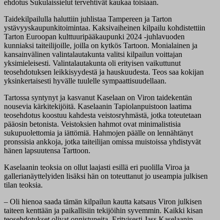
ehdotus Sukulaissielut tervehtivät kaukaa toisiaan.
Taidekilpailulla haluttiin juhlistaa Tampereen ja Tarton
ystävyyskaupunkitoimintaa. Kaksivaiheinen kilpailu kohdistettiin
Tarton Euroopan kulttuuripääkaupunki 2024 -juhlavuoden
kunniaksi taiteilijoille, joilla on kytkös Tartoon. Monialainen ja
kansainvälinen valintalautakunta valitsi kilpailun voittajan
yksimieleisesti. Valintalautakunta oli erityisen vaikuttunut
teosehdotuksen leikkisyydestä ja hauskuudesta. Teos saa kokijan
yksinkertaisesti hyvälle tuulelle sympaattisuudellaan.
Tartossa syntynyt ja kasvanut Kaselaan on Viron taidekentän
nousevia kärkitekijöitä. Kaselaanin Tapiolanpuistoon laatima
teosehdotus koostuu kahdesta veistosryhmästä, jotka toteutetaan
pääosin betonista. Veistoksien hahmot ovat minimalistisia
sukupuolettomia ja iättömiä. Hahmojen päälle on lennähtänyt
pronssisia ankkoja, jotka taiteilijan omissa muistoissa yhdistyvät
hänen lapsuutensa Tarttoon.
Kaselaanin teoksia on ollut laajasti esillä eri puolilla Viroa ja
gallerianäyttelyiden lisäksi hän on toteuttanut jo useampia julkisen
tilan teoksia.
– Oli hienoa saada tämän kilpailun kautta katsaus Viron julkisen
taiteen kenttään ja paikallisiin tekijöihin syvemmin. Kaikki kisan
teosehdotukset olivat onnistuneita. Erityisesti Jass Kaselaanin