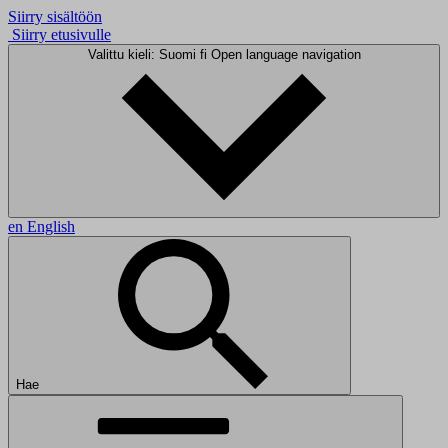
Siirry sisältöön
Siirry etusivulle
Valittu kieli: Suomi
fi
Open language navigation
en
English
Hae