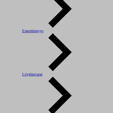
Esteettömyys
Löytötavarat