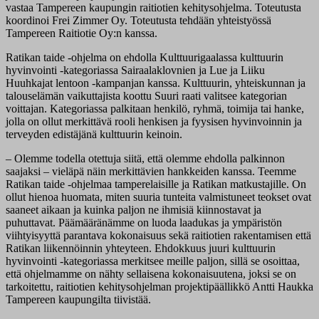
vastaa Tampereen kaupungin raitiotien kehitysohjelma. Toteutusta
koordinoi Frei Zimmer Oy. Toteutusta tehdään yhteistyössä
Tampereen Raitiotie Oy:n kanssa.
Ratikan taide -ohjelma on ehdolla Kulttuurigaalassa kulttuurin
hyvinvointi -kategoriassa Sairaalaklovnien ja Lue ja Liiku
Huuhkajat lentoon -kampanjan kanssa. Kulttuurin, yhteiskunnan ja
talouselämän vaikuttajista koottu Suuri raati valitsee kategorian
voittajan. Kategoriassa palkitaan henkilö, ryhmä, toimija tai hanke,
jolla on ollut merkittävä rooli henkisen ja fyysisen hyvinvoinnin ja
terveyden edistäjänä kulttuurin keinoin.
– Olemme todella otettuja siitä, että olemme ehdolla palkinnon
saajaksi – vieläpä näin merkittävien hankkeiden kanssa. Teemme
Ratikan taide -ohjelmaa tamperelaisille ja Ratikan matkustajille. On
ollut hienoa huomata, miten suuria tunteita valmistuneet teokset ovat
saaneet aikaan ja kuinka paljon ne ihmisiä kiinnostavat ja
puhuttavat. Päämääränämme on luoda laadukas ja ympäristön
viihtyisyyttä parantava kokonaisuus sekä raitiotien rakentamisen että
Ratikan liikennöinnin yhteyteen. Ehdokkuus juuri kulttuurin
hyvinvointi -kategoriassa merkitsee meille paljon, sillä se osoittaa,
että ohjelmamme on nähty sellaisena kokonaisuutena, joksi se on
tarkoitettu, raitiotien kehitysohjelman projektipäällikkö Antti Haukka
Tampereen kaupungilta tiivistää.