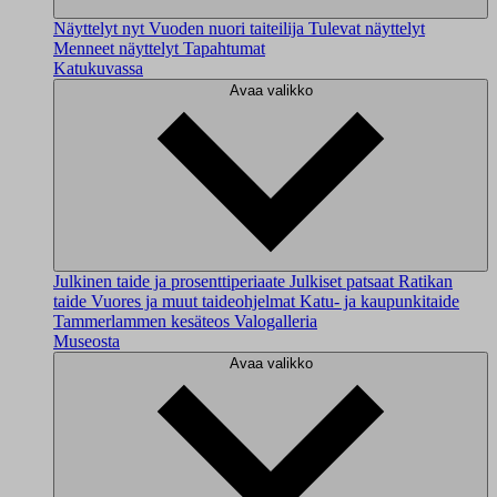
Näyttelyt nyt
Vuoden nuori taiteilija
Tulevat näyttelyt
Menneet näyttelyt
Tapahtumat
Katukuvassa
Avaa valikko
Julkinen taide ja prosenttiperiaate
Julkiset patsaat
Ratikan
taide
Vuores ja muut taideohjelmat
Katu- ja kaupunkitaide
Tammerlammen kesäteos
Valogalleria
Museosta
Avaa valikko