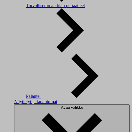
Turvallisemman tilan periaatteet
Palaute
Näyttelyt ja tapahtumat
Avaa valikko