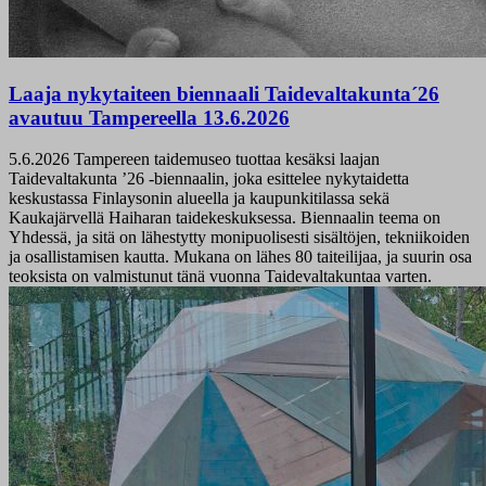
Laaja nykytaiteen biennaali Taidevaltakunta´26
avautuu Tampereella 13.6.2026
5.6.2026
Tampereen taidemuseo tuottaa kesäksi laajan
Taidevaltakunta ’26 -biennaalin, joka esittelee nykytaidetta
keskustassa Finlaysonin alueella ja kaupunkitilassa sekä
Kaukajärvellä Haiharan taidekeskuksessa. Biennaalin teema on
Yhdessä, ja sitä on lähestytty monipuolisesti sisältöjen, tekniikoiden
ja osallistamisen kautta. Mukana on lähes 80 taiteilijaa, ja suurin osa
teoksista on valmistunut tänä vuonna Taidevaltakuntaa varten.