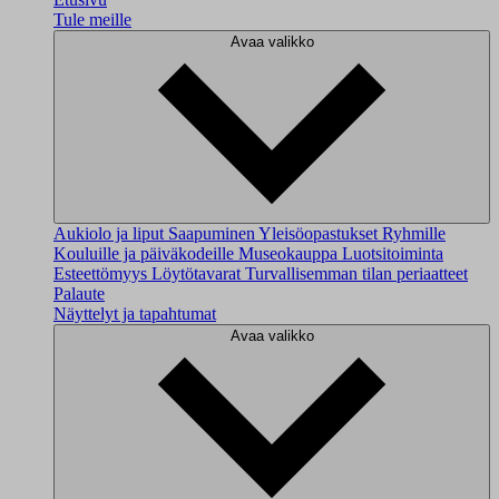
Tule meille
Avaa valikko
Aukiolo ja liput
Saapuminen
Yleisöopastukset
Ryhmille
Kouluille ja päiväkodeille
Museokauppa
Luotsitoiminta
Esteettömyys
Löytötavarat
Turvallisemman tilan periaatteet
Palaute
Näyttelyt ja tapahtumat
Avaa valikko