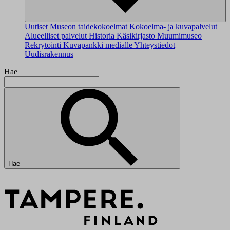
Uutiset
Museon taidekokoelmat
Kokoelma- ja kuvapalvelut
Alueelliset palvelut
Historia
Käsikirjasto
Muumimuseo
Rekrytointi
Kuvapankki medialle
Yhteystiedot
Uudisrakennus
Hae
Hae