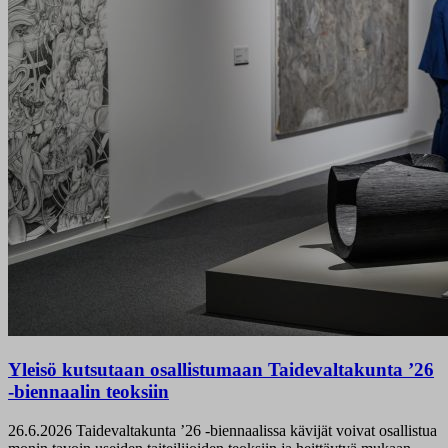
Yleisö kutsutaan osallistumaan Taidevaltakunta ’26
-biennaalin teoksiin
26.6.2026
Taidevaltakunta ’26 -biennaalissa kävijät voivat osallistua