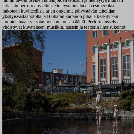
monin tavoin useiden taiteilijoiden teoksiin ja heittäytyä mukaan
erilaisiin performansseihin. Finlaysonin alueella esimerkiksi
ratkotaan kuvitteellisia arjen ongelmia päivystävän taiteilijan
yksityisvastaanotolla ja Haiharan kartanon pihalla keskitytään
kuuntelemaan yli satavuotiaan kuusen ääntä. Performansseissa
yhdistyvät kuvataiteen, musiikin, tanssin ja teatterin ilmaisukeinot.