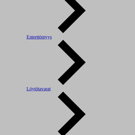
Esteettömyys
Löytötavarat