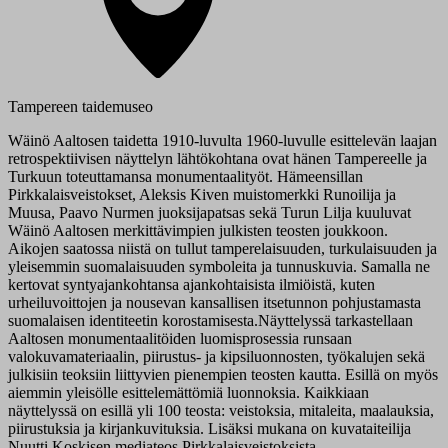
Tampereen taidemuseo
Wäinö Aaltosen taidetta 1910-luvulta 1960-luvulle esittelevän laajan
retrospektiivisen näyttelyn lähtökohtana ovat hänen Tampereelle ja
Turkuun toteuttamansa monumentaalityöt. Hämeensillan
Pirkkalaisveistokset, Aleksis Kiven muistomerkki Runoilija ja
Muusa, Paavo Nurmen juoksijapatsas sekä Turun Lilja kuuluvat
Wäinö Aaltosen merkittävimpien julkisten teosten joukkoon.
Aikojen saatossa niistä on tullut tamperelaisuuden, turkulaisuuden ja
yleisemmin suomalaisuuden symboleita ja tunnuskuvia. Samalla ne
kertovat syntyajankohtansa ajankohtaisista ilmiöistä, kuten
urheiluvoittojen ja nousevan kansallisen itsetunnon pohjustamasta
suomalaisen identiteetin korostamisesta.Näyttelyssä tarkastellaan
Aaltosen monumentaalitöiden luomisprosessia runsaan
valokuvamateriaalin, piirustus- ja kipsiluonnosten, työkalujen sekä
julkisiin teoksiin liittyvien pienempien teosten kautta. Esillä on myös
aiemmin yleisölle esittelemättömiä luonnoksia. Kaikkiaan
näyttelyssä on esillä yli 100 teosta: veistoksia, mitaleita, maalauksia,
piirustuksia ja kirjankuvituksia. Lisäksi mukana on kuvataiteilija
Nuutti Koskisen mediateos Pirkkalaisveistoksista.