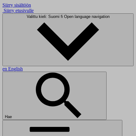
Siirry sisältöön
Siirry etusivulle
Valittu kieli: Suomi
fi
Open language navigation
en
English
Hae