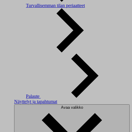
Turvallisemman tilan periaatteet
Palaute
Näyttelyt ja tapahtumat
Avaa valikko