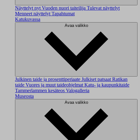
Näyttelyt nyt
Vuoden nuori taiteilija
Tulevat näyttelyt
Menneet näyttelyt
Tapahtumat
Katukuvassa
Avaa valikko
Julkinen taide ja prosenttiperiaate
Julkiset patsaat
Ratikan
taide
Vuores ja muut taideohjelmat
Katu- ja kaupunkitaide
Tammerlammen kesäteos
Valogalleria
Museosta
Avaa valikko