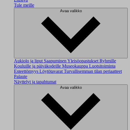
Tule meille
Avaa valikko
Aukiolo ja liput
Saapuminen
Yleisöopastukset
Ryhmille
Kouluille ja päiväkodeille
Museokauppa
Luotsitoiminta
Esteettömyys
Löytötavarat
Turvallisemman tilan periaatteet
Palaute
Näyttelyt ja tapahtumat
Avaa valikko