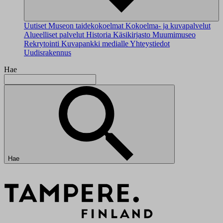
Uutiset
Museon taidekokoelmat
Kokoelma- ja kuvapalvelut
Alueelliset palvelut
Historia
Käsikirjasto
Muumimuseo
Rekrytointi
Kuvapankki medialle
Yhteystiedot
Uudisrakennus
Hae
Hae