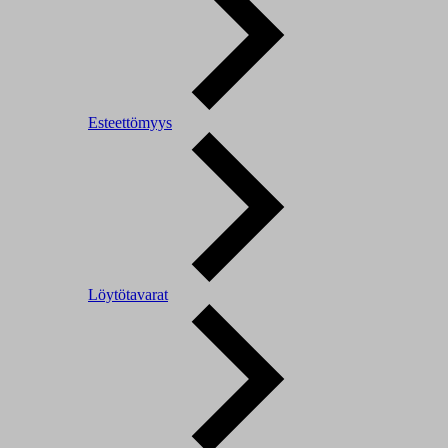
Esteettömyys
Löytötavarat