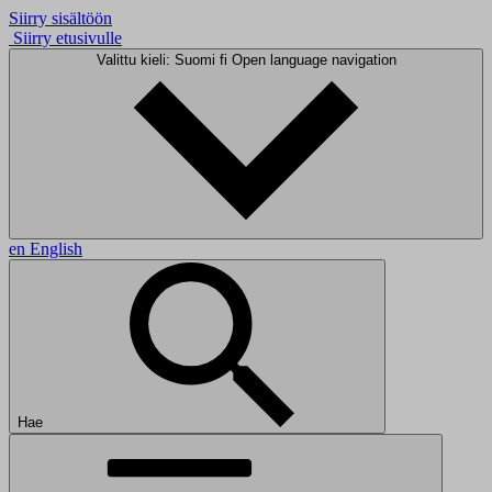
Siirry sisältöön
Siirry etusivulle
Valittu kieli: Suomi
fi
Open language navigation
en
English
Hae