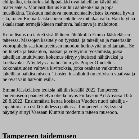
chilipalko, tekoturkis tai lippalakki ovat taiteilijan käyttämiä
materiaaleja. Moniaistillisuus kuuluu ääniteoksina ja jopa
musiikkina. Taskuun mahtuva monumentaaliveistos kuvastaa hyvin
sitä, miten Emma Jääskeläinen leikittelee mittakaavalla. Hän käyttää
skaalastaan termejä käteen mahtuva, halattava ja mahdoton.
Kehollisuus on tärkeä sisällöllinen lähtökohta Emma Jääskeläisen
taiteessa. Massojen käsittely on fyysistä, ja taiteilijan ja materiaalin
vuoropuhelu saa konkreettisen muodon herkkyyttä unohtamatta. Se
on liikettä ja läsnäoloa, massan ja volyymin työstämistä, jossa
taiteilijan intuitiivinen kokemus siirtyy yhteisesti nähtäväksi ja
koettavaksi. Näyttelyssä nähdään myös Proper Omelette -
kokonaisuuden valtavia kiviteoksia, jotka osaltaan vaikuttivat
taiteilijan palkitsemiseen. Teosten installointi on erityisen vaativaa ja
ne ovat vain harvoin esillä.
Emma Jääskeläisen teoksia nähtiin kesällä 2022 Tampereen
taidemuseon päänäyttelyn ohella myös Finlayson Art Areassa 10.6–
28.8.2022. Ensimmäistä kertaa koskaan Vuoden nuori taiteilija -
tapahtuma on esillä kahdessa paikassa Tampereella. Syksyksi
näyttely siirtyi Vaasaan Kuntsin modernin taiteen museoon.
Tampereen taidemuseo