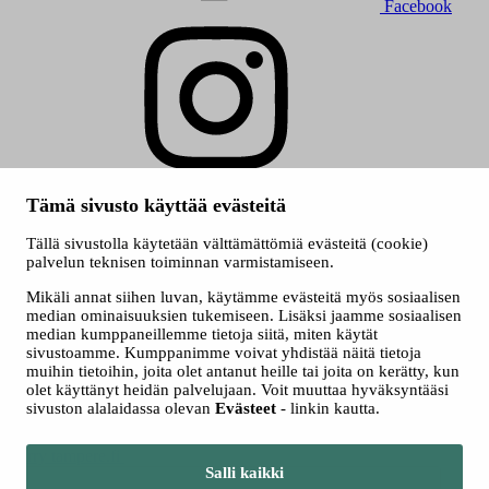
Facebook
Instagram
Tämä sivusto käyttää evästeitä
© 2026 Tampereen kaupunki
Evästeet
Tällä sivustolla käytetään välttämättömiä evästeitä (cookie)
Saavutettavuusseloste
palvelun teknisen toiminnan varmistamiseen.
Kuva etusivulla ylinnä: Heli Hakala
Mikäli annat siihen luvan, käytämme evästeitä myös sosiaalisen
median ominaisuuksien tukemiseen. Lisäksi jaamme sosiaalisen
median kumppaneillemme tietoja siitä, miten käytät
sivustoamme. Kumppanimme voivat yhdistää näitä tietoja
muihin tietoihin, joita olet antanut heille tai joita on kerätty, kun
olet käyttänyt heidän palvelujaan. Voit muuttaa hyväksyntääsi
sivuston alalaidassa olevan
Evästeet
- linkin kautta.
Siirry tampere.fi
Salli kaikki