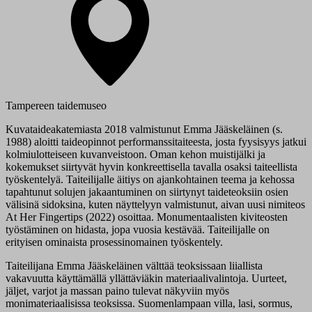
Tampereen taidemuseo
Kuvataideakatemiasta 2018 valmistunut Emma Jääskeläinen (s.
1988) aloitti taideopinnot performanssitaiteesta, josta fyysisyys jatkui
kolmiulotteiseen kuvanveistoon. Oman kehon muistijälki ja
kokemukset siirtyvät hyvin konkreettisella tavalla osaksi taiteellista
työskentelyä. Taiteilijalle äitiys on ajankohtainen teema ja kehossa
tapahtunut solujen jakaantuminen on siirtynyt taideteoksiin osien
välisinä sidoksina, kuten näyttelyyn valmistunut, aivan uusi nimiteos
At Her Fingertips (2022) osoittaa. Monumentaalisten kiviteosten
työstäminen on hidasta, jopa vuosia kestävää. Taiteilijalle on
erityisen ominaista prosessinomainen työskentely.
Taiteilijana Emma Jääskeläinen välttää teoksissaan liiallista
vakavuutta käyttämällä yllättäviäkin materiaalivalintoja. Uurteet,
jäljet, varjot ja massan paino tulevat näkyviin myös
monimateriaalisissa teoksissa. Suomenlampaan villa, lasi, sormus,