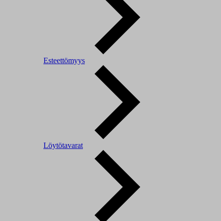
Esteettömyys
Löytötavarat