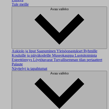
Tule meille
Avaa valikko
Aukiolo ja liput
Saapuminen
Yleisöopastukset
Ryhmille
Kouluille ja päiväkodeille
Museokauppa
Luotsitoiminta
Esteettömyys
Löytötavarat
Turvallisemman tilan periaatteet
Palaute
Näyttelyt ja tapahtumat
Avaa valikko