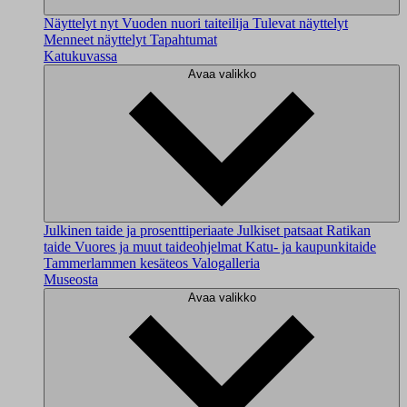
Näyttelyt nyt
Vuoden nuori taiteilija
Tulevat näyttelyt
Menneet näyttelyt
Tapahtumat
Katukuvassa
Avaa valikko
Julkinen taide ja prosenttiperiaate
Julkiset patsaat
Ratikan
taide
Vuores ja muut taideohjelmat
Katu- ja kaupunkitaide
Tammerlammen kesäteos
Valogalleria
Museosta
Avaa valikko