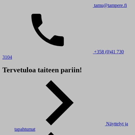
tamu@tampere.fi
+358 (0)41 730
3104
Tervetuloa taiteen pariin!
Näyttelyt ja
tapahtumat