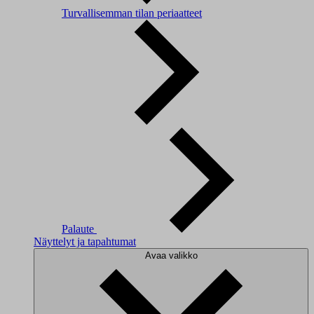
Turvallisemman tilan periaatteet
Palaute
Näyttelyt ja tapahtumat
Avaa valikko