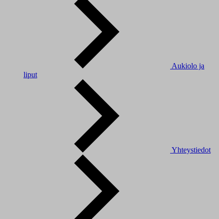
Aukiolo ja
liput
Yhteystiedot