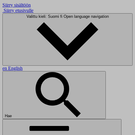
Siirry sisältöön
Siirry etusivulle
Valittu kieli: Suomi
fi
Open language navigation
en
English
Hae