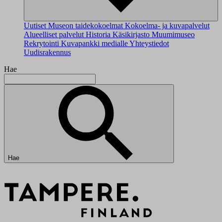
Uutiset
Museon taidekokoelmat
Kokoelma- ja kuvapalvelut
Alueelliset palvelut
Historia
Käsikirjasto
Muumimuseo
Rekrytointi
Kuvapankki medialle
Yhteystiedot
Uudisrakennus
Hae
Hae