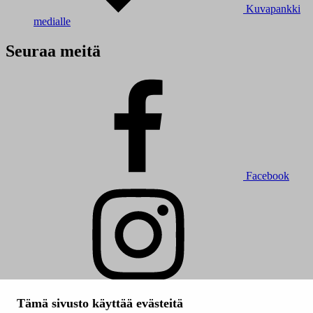
Kuvapankki
medialle
Seuraa meitä
Facebook
Instagram
Tämä sivusto käyttää evästeitä
© 2026 Tampereen kaupunki