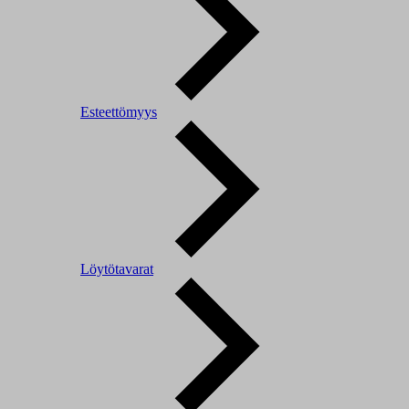
Esteettömyys
Löytötavarat