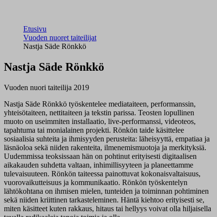
Etusivu
Vuoden nuoret taiteilijat
Nastja Säde Rönkkö
Nastja Säde Rönkkö
Vuoden nuori taiteilija 2019
Nastja Säde Rönkkö työskentelee mediataiteen, performanssin,
yhteisötaiteen, nettitaiteen ja tekstin parissa. Teosten lopullinen
muoto on useimmiten installaatio, live-performanssi, videoteos,
tapahtuma tai monialainen projekti. Rönkön taide käsittelee
sosiaalisia suhteita ja ihmisyyden perusteita: läheisyyttä, empatiaa ja
läsnäoloa sekä niiden rakenteita, ilmenemismuotoja ja merkityksiä.
Uudemmissa teoksissaan hän on pohtinut erityisesti digitaalisen
aikakauden suhdetta valtaan, inhimillisyyteen ja planeettamme
tulevaisuuteen. Rönkön taiteessa painottuvat kokonaisvaltaisuus,
vuorovaikutteisuus ja kommunikaatio. Rönkön työskentelyn
lähtökohtana on ihmisen mielen, tunteiden ja toiminnan pohtiminen
sekä niiden kriittinen tarkasteleminen. Häntä kiehtoo erityisesti se,
miten käsitteet kuten rakkaus, hitaus tai hellyys voivat olla hiljaisella