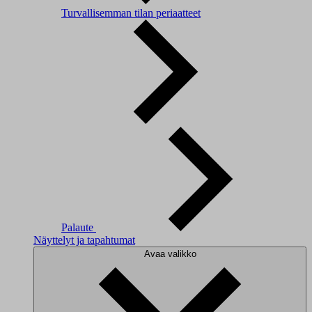
Turvallisemman tilan periaatteet
Palaute
Näyttelyt ja tapahtumat
Avaa valikko