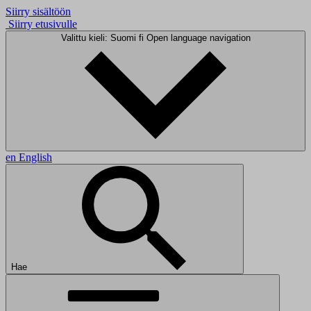
Siirry sisältöön
Siirry etusivulle
Valittu kieli: Suomi
fi
Open language navigation
en
English
Hae