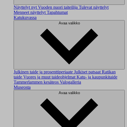
Näyttelyt nyt
Vuoden nuori taiteilija
Tulevat näyttelyt
Menneet näyttelyt
Tapahtumat
Katukuvassa
Avaa valikko
Julkinen taide ja prosenttiperiaate
Julkiset patsaat
Ratikan
taide
Vuores ja muut taideohjelmat
Katu- ja kaupunkitaide
Tammerlammen kesäteos
Valogalleria
Museosta
Avaa valikko