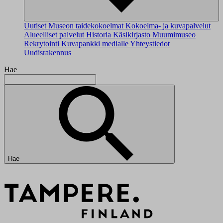
Uutiset
Museon taidekokoelmat
Kokoelma- ja kuvapalvelut
Alueelliset palvelut
Historia
Käsikirjasto
Muumimuseo
Rekrytointi
Kuvapankki medialle
Yhteystiedot
Uudisrakennus
Hae
Hae