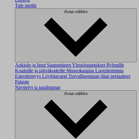
Tule meille
Avaa valikko
Aukiolo ja liput
Saapuminen
Yleisöopastukset
Ryhmille
Kouluille ja päiväkodeille
Museokauppa
Luotsitoiminta
Esteettömyys
Löytötavarat
Turvallisemman tilan periaatteet
Palaute
Näyttelyt ja tapahtumat
Avaa valikko