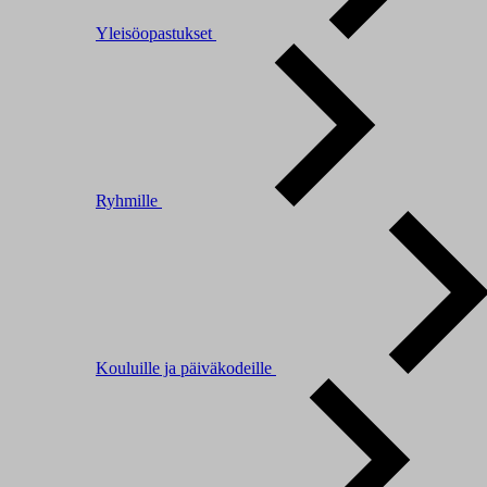
Yleisöopastukset
Ryhmille
Kouluille ja päiväkodeille