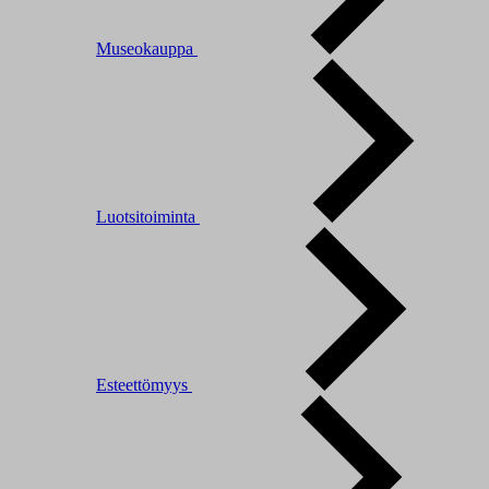
Museokauppa
Luotsitoiminta
Esteettömyys