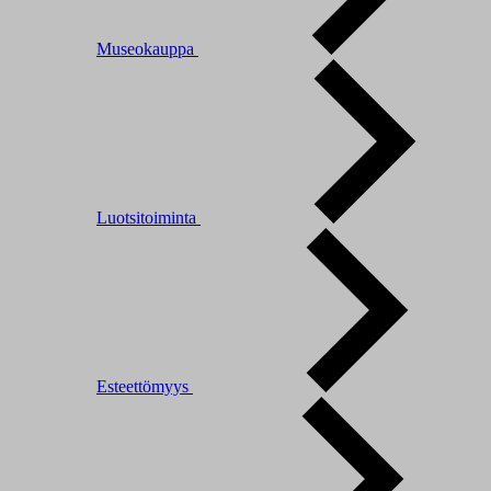
Museokauppa
Luotsitoiminta
Esteettömyys