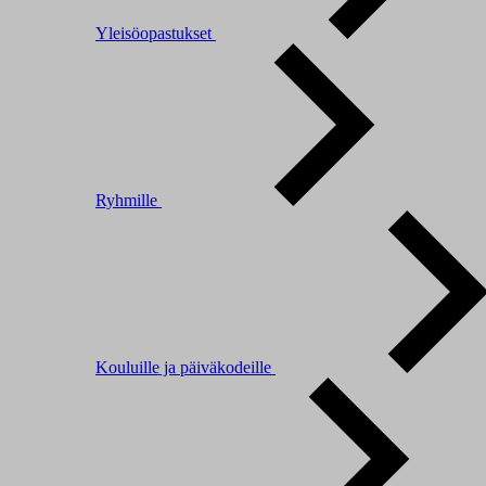
Yleisöopastukset
Ryhmille
Kouluille ja päiväkodeille