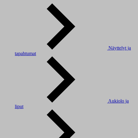
Näyttelyt ja
tapahtumat
Aukiolo ja
liput