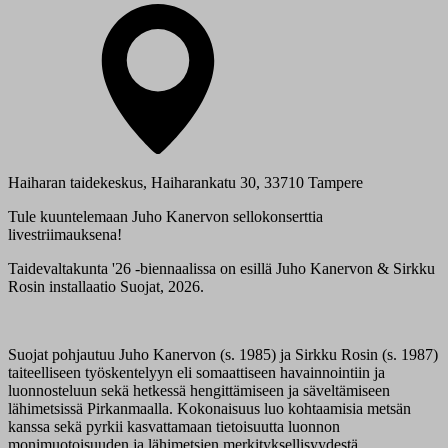
Haiharan taidekeskus, Haiharankatu 30, 33710 Tampere
Tule kuuntelemaan Juho Kanervon sellokonserttia
livestriimauksena!
Taidevaltakunta '26 -biennaalissa on esillä Juho Kanervon & Sirkku
Rosin installaatio Suojat, 2026.
Suojat pohjautuu Juho Kanervon (s. 1985) ja Sirkku Rosin (s. 1987)
taiteelliseen työskentelyyn eli somaattiseen havainnointiin ja
luonnosteluun sekä hetkessä hengittämiseen ja säveltämiseen
lähimetsissä Pirkanmaalla. Kokonaisuus luo kohtaamisia metsän
kanssa sekä pyrkii kasvattamaan tietoisuutta luonnon
monimuotoisuuden ja lähimetsien merkityksellisyydestä.