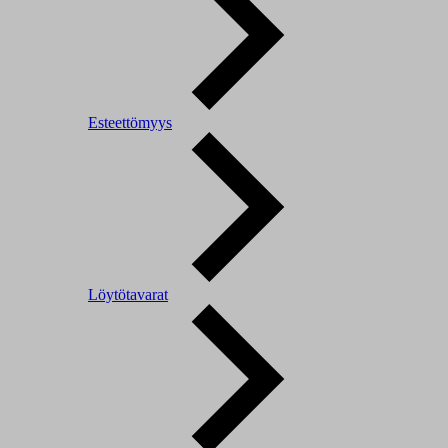
Esteettömyys
Löytötavarat