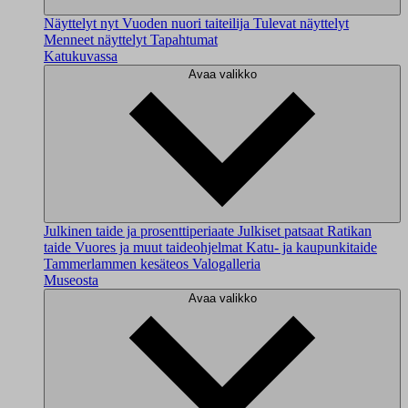
Näyttelyt nyt
Vuoden nuori taiteilija
Tulevat näyttelyt
Menneet näyttelyt
Tapahtumat
Katukuvassa
Avaa valikko
Julkinen taide ja prosenttiperiaate
Julkiset patsaat
Ratikan
taide
Vuores ja muut taideohjelmat
Katu- ja kaupunkitaide
Tammerlammen kesäteos
Valogalleria
Museosta
Avaa valikko