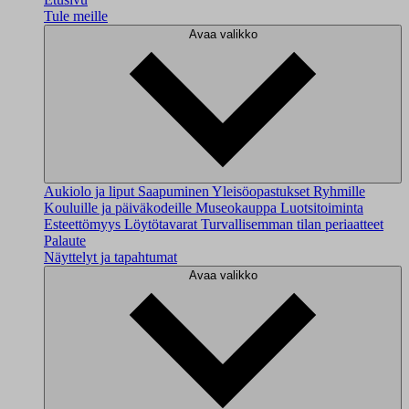
Tule meille
Avaa valikko
Aukiolo ja liput
Saapuminen
Yleisöopastukset
Ryhmille
Kouluille ja päiväkodeille
Museokauppa
Luotsitoiminta
Esteettömyys
Löytötavarat
Turvallisemman tilan periaatteet
Palaute
Näyttelyt ja tapahtumat
Avaa valikko