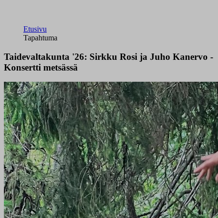
Etusivu
Tapahtuma
Taidevaltakunta '26: Sirkku Rosi ja Juho Kanervo -
Konsertti metsässä