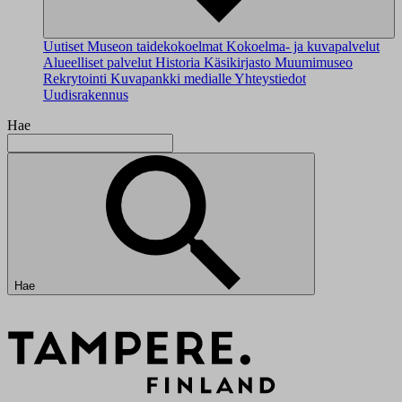
Uutiset
Museon taidekokoelmat
Kokoelma- ja kuvapalvelut
Alueelliset palvelut
Historia
Käsikirjasto
Muumimuseo
Rekrytointi
Kuvapankki medialle
Yhteystiedot
Uudisrakennus
Hae
Hae