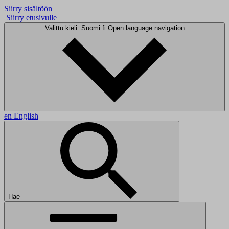
Siirry sisältöön
Siirry etusivulle
Valittu kieli: Suomi
fi
Open language navigation
en
English
Hae