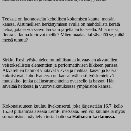
Teoksia on luonnosteltu kehollisen kokemisen kautta, metsän
kanssa. Aistimellisen herkistymisen avulla on mahdollista kerätä
tietoa, jota ei voi saavuttaa vain järjellä tai katseella. Mitä metsä,
floora ja fauna kertovat meille? Miten maalata tai säveltää se, miltä
metsä tuntuu?
Sirkku Rosi työskentelee ruumiillisuutta kuvaavien akvarellien,
veistoksellisten elementtien ja performatiivisen liikkeen parissa.
Akvarellien hahmot vuotavat visvaa ja mahlaa, kasvit ja karvat
kukoistavat. Juho Kanervo on kansainvälisesti työskentelevä
muusikko, jonka pääinstrumentteina ovat sello ja bassot. Hän
säveltää hetkessä ja vuorovaikutuksessa ympäristön kanssa.
Kokonaisuuteen kuuluu livekonsertti, joka järjestetään 16.7. kello
15.30 pirkanmaalaisessa LemPi-metsässä. Sen voi kuunnella myös
suoratoistona näyttelyn installaatiossa
Haiharan kartanossa.