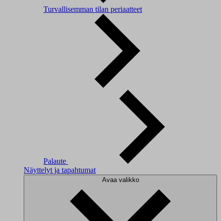
Turvallisemman tilan periaatteet
Palaute
Näyttelyt ja tapahtumat
Avaa valikko