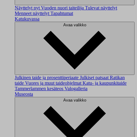
Näyttelyt nyt
Vuoden nuori taiteilija
Tulevat näyttelyt
Menneet näyttelyt
Tapahtumat
Katukuvassa
Avaa valikko
Julkinen taide ja prosenttiperiaate
Julkiset patsaat
Ratikan
taide
Vuores ja muut taideohjelmat
Katu- ja kaupunkitaide
Tammerlammen kesäteos
Valogalleria
Museosta
Avaa valikko