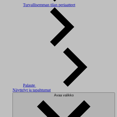
Turvallisemman tilan periaatteet
Palaute
Näyttelyt ja tapahtumat
Avaa valikko