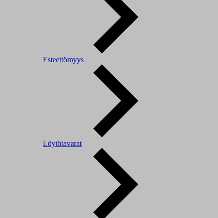
Esteettömyys
Löytötavarat