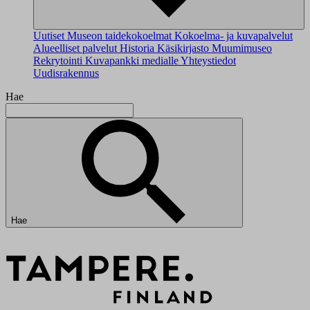
Uutiset
Museon taidekokoelmat
Kokoelma- ja kuvapalvelut
Alueelliset palvelut
Historia
Käsikirjasto
Muumimuseo
Rekrytointi
Kuvapankki medialle
Yhteystiedot
Uudisrakennus
Hae
Hae