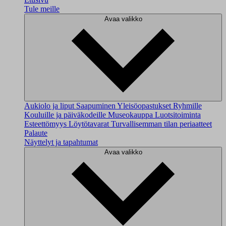
Tule meille
Avaa valikko
Aukiolo ja liput
Saapuminen
Yleisöopastukset
Ryhmille
Kouluille ja päiväkodeille
Museokauppa
Luotsitoiminta
Esteettömyys
Löytötavarat
Turvallisemman tilan periaatteet
Palaute
Näyttelyt ja tapahtumat
Avaa valikko