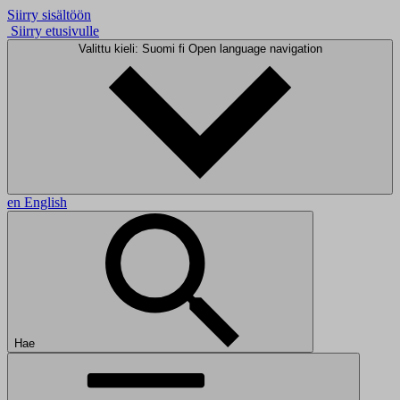
Siirry sisältöön
Siirry etusivulle
Valittu kieli: Suomi
fi
Open language navigation
en
English
Hae