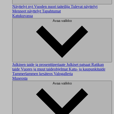
Näyttelyt nyt
Vuoden nuori taiteilija
Tulevat näyttelyt
Menneet näyttelyt
Tapahtumat
Katukuvassa
Avaa valikko
Julkinen taide ja prosenttiperiaate
Julkiset patsaat
Ratikan
taide
Vuores ja muut taideohjelmat
Katu- ja kaupunkitaide
Tammerlammen kesäteos
Valogalleria
Museosta
Avaa valikko