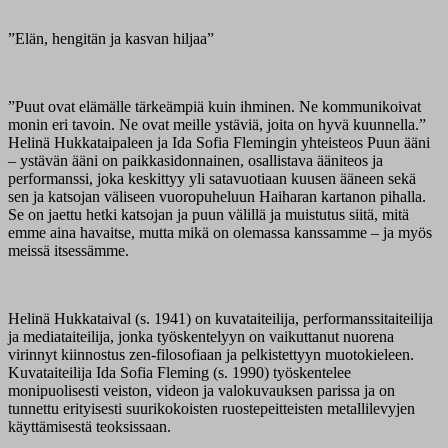
”Elän, hengitän ja kasvan hiljaa”
”Puut ovat elämälle tärkeämpiä kuin ihminen. Ne kommunikoivat
monin eri tavoin. Ne ovat meille ystäviä, joita on hyvä kuunnella.”
Helinä Hukkataipaleen ja Ida Sofia Flemingin yhteisteos Puun ääni
– ystävän ääni on paikkasidonnainen, osallistava ääniteos ja
performanssi, joka keskittyy yli satavuotiaan kuusen ääneen sekä
sen ja katsojan väliseen vuoropuheluun Haiharan kartanon pihalla.
Se on jaettu hetki katsojan ja puun välillä ja muistutus siitä, mitä
emme aina havaitse, mutta mikä on olemassa kanssamme – ja myös
meissä itsessämme.
Helinä Hukkataival (s. 1941) on kuvataiteilija, performanssitaiteilija
ja mediataiteilija, jonka työskentelyyn on vaikuttanut nuorena
virinnyt kiinnostus zen-filosofiaan ja pelkistettyyn muotokieleen.
Kuvataiteilija Ida Sofia Fleming (s. 1990) työskentelee
monipuolisesti veiston, videon ja valokuvauksen parissa ja on
tunnettu erityisesti suurikokoisten ruostepeitteisten metallilevyjen
käyttämisestä teoksissaan.