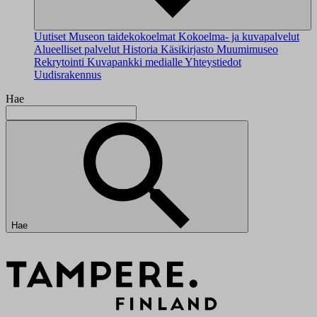
Uutiset
Museon taidekokoelmat
Kokoelma- ja kuvapalvelut
Alueelliset palvelut
Historia
Käsikirjasto
Muumimuseo
Rekrytointi
Kuvapankki medialle
Yhteystiedot
Uudisrakennus
Hae
Hae