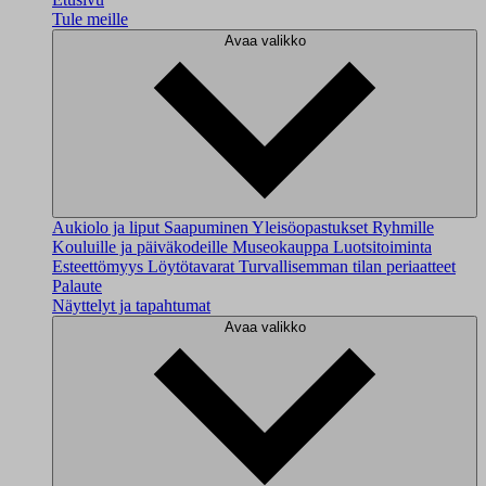
Tule meille
Avaa valikko
Aukiolo ja liput
Saapuminen
Yleisöopastukset
Ryhmille
Kouluille ja päiväkodeille
Museokauppa
Luotsitoiminta
Esteettömyys
Löytötavarat
Turvallisemman tilan periaatteet
Palaute
Näyttelyt ja tapahtumat
Avaa valikko