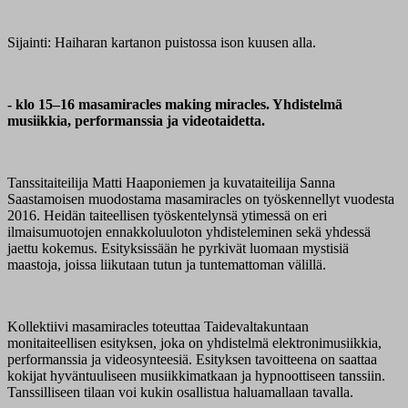
Sijainti: Haiharan kartanon puistossa ison kuusen alla.
- klo 15–16 masamiracles making miracles. Yhdistelmä
musiikkia, performanssia ja videotaidetta.
Tanssitaiteilija Matti Haaponiemen ja kuvataiteilija Sanna
Saastamoisen muodostama masamiracles on työskennellyt vuodesta
2016. Heidän taiteellisen työskentelynsä ytimessä on eri
ilmaisumuotojen ennakkoluuloton yhdisteleminen sekä yhdessä
jaettu kokemus. Esityksissään he pyrkivät luomaan mystisiä
maastoja, joissa liikutaan tutun ja tuntemattoman välillä.
Kollektiivi masamiracles toteuttaa Taidevaltakuntaan
monitaiteellisen esityksen, joka on yhdistelmä elektronimusiikkia,
performanssia ja videosynteesiä. Esityksen tavoitteena on saattaa
kokijat hyväntuuliseen musiikkimatkaan ja hypnoottiseen tanssiin.
Tanssilliseen tilaan voi kukin osallistua haluamallaan tavalla.