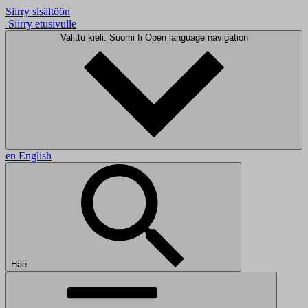
Siirry sisältöön
Siirry etusivulle
Valittu kieli: Suomi
fi
Open language navigation
en
English
Hae