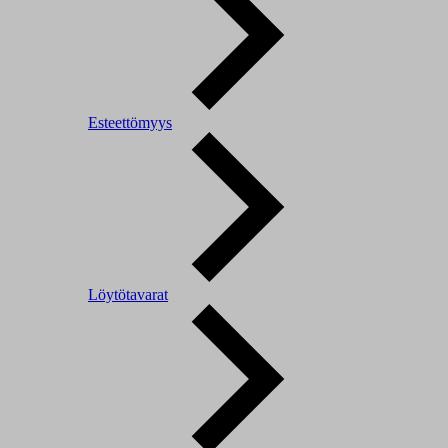
Esteettömyys
Löytötavarat