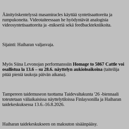
Äänityöskentelyssä masamiracles käyttää syntetisaattoreita ja
rumpukoneita. Videotaiteessaan he hyödyntävät analogisia
videosyntetisaattoreita ja -mikseriä sekä feedbacktekniikoita.
Sijainti: Haiharan valjasvaja.
Myös Siina Levonojan performanssiin
Homage to 5867 Cattle voi
osallistua la 13.6 – su 28.6. näyttelyn aukioloaikoina
(taiteilija
pitää pieniä taukoja päivän aikana).
Tampereen taidemuseon tuottama Taidevaltakunta '26 -biennaali
toteutetaan väliaikaisissa näyttelytiloissa Finlaysonilla ja Haiharan
taidekeskuksessa 13.6.-16.8.2026.
Haiharan taidekeskukseen on maksuton sisäänpääsy.