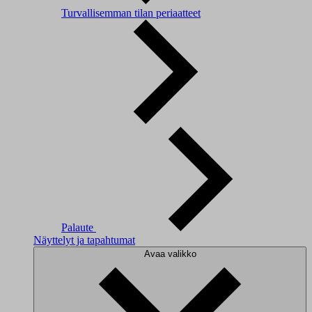
Turvallisemman tilan periaatteet
Palaute
Näyttelyt ja tapahtumat
Avaa valikko