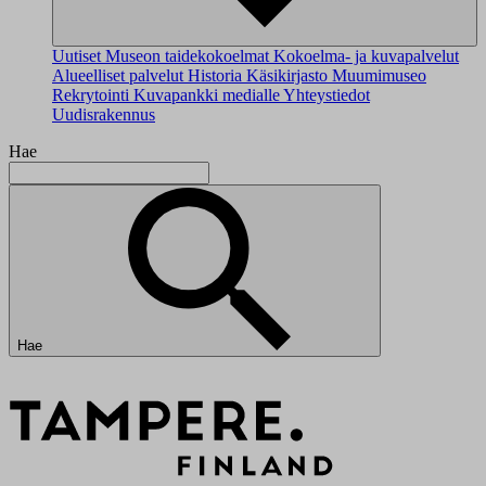
Uutiset
Museon taidekokoelmat
Kokoelma- ja kuvapalvelut
Alueelliset palvelut
Historia
Käsikirjasto
Muumimuseo
Rekrytointi
Kuvapankki medialle
Yhteystiedot
Uudisrakennus
Hae
Hae