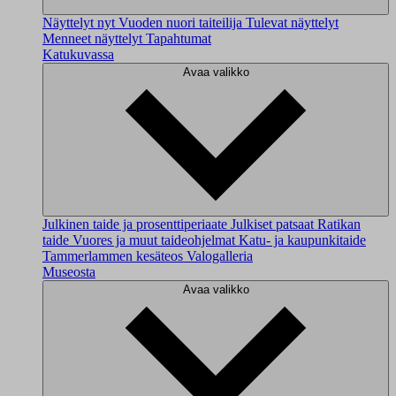
Näyttelyt nyt
Vuoden nuori taiteilija
Tulevat näyttelyt
Menneet näyttelyt
Tapahtumat
Katukuvassa
Avaa valikko
Julkinen taide ja prosenttiperiaate
Julkiset patsaat
Ratikan
taide
Vuores ja muut taideohjelmat
Katu- ja kaupunkitaide
Tammerlammen kesäteos
Valogalleria
Museosta
Avaa valikko