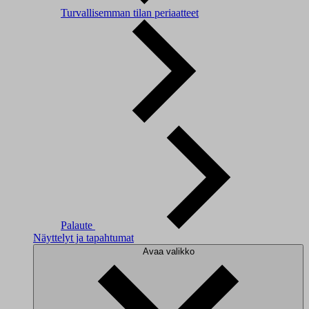
Turvallisemman tilan periaatteet
Palaute
Näyttelyt ja tapahtumat
Avaa valikko