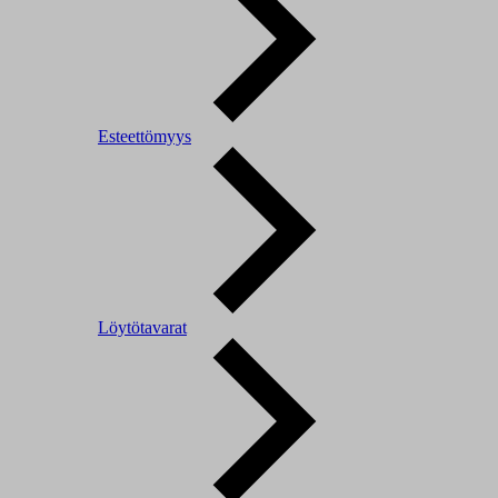
Esteettömyys
Löytötavarat