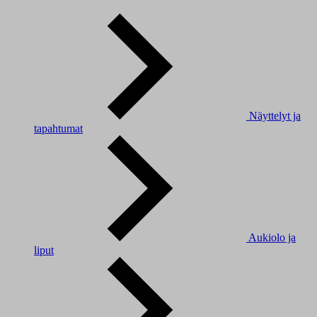
Näyttelyt ja
tapahtumat
Aukiolo ja
liput