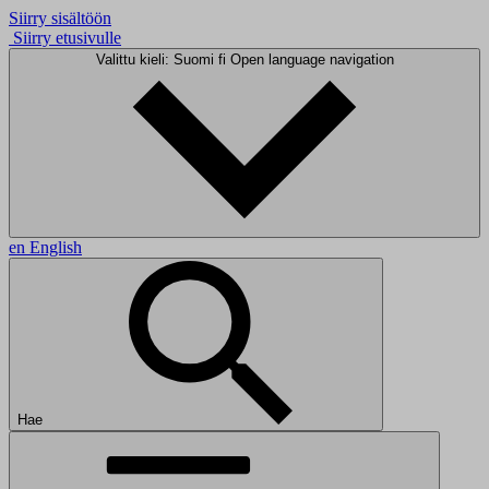
Siirry sisältöön
Siirry etusivulle
Valittu kieli: Suomi
fi
Open language navigation
en
English
Hae