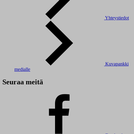
Yhteystiedot
Kuvapankki
medialle
Seuraa meitä