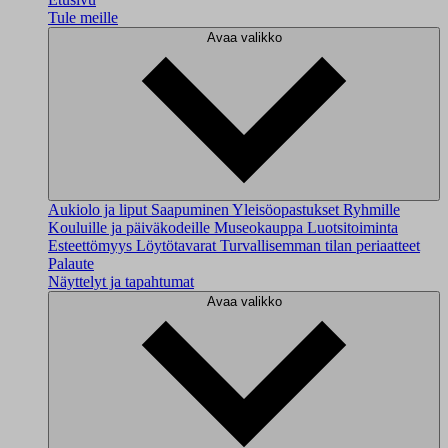
Tule meille
Avaa valikko
Aukiolo ja liput
Saapuminen
Yleisöopastukset
Ryhmille
Kouluille ja päiväkodeille
Museokauppa
Luotsitoiminta
Esteettömyys
Löytötavarat
Turvallisemman tilan periaatteet
Palaute
Näyttelyt ja tapahtumat
Avaa valikko