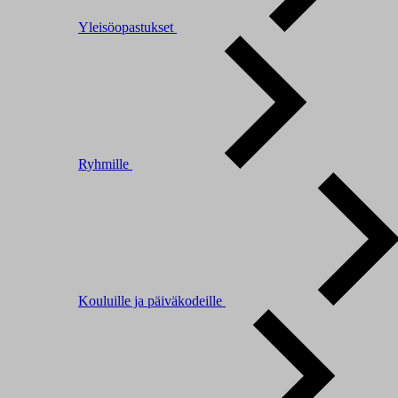
Yleisöopastukset
Ryhmille
Kouluille ja päiväkodeille