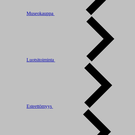
Museokauppa
Luotsitoiminta
Esteettömyys