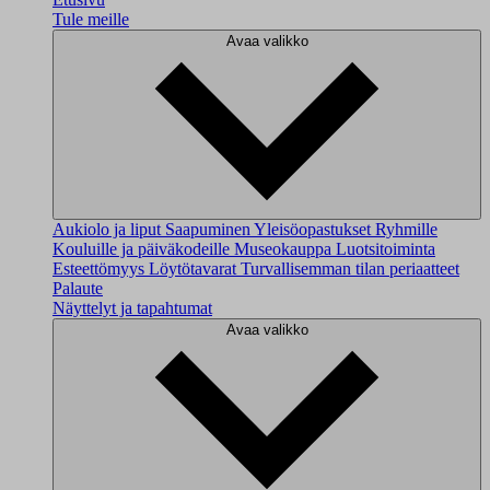
Tule meille
Avaa valikko
Aukiolo ja liput
Saapuminen
Yleisöopastukset
Ryhmille
Kouluille ja päiväkodeille
Museokauppa
Luotsitoiminta
Esteettömyys
Löytötavarat
Turvallisemman tilan periaatteet
Palaute
Näyttelyt ja tapahtumat
Avaa valikko