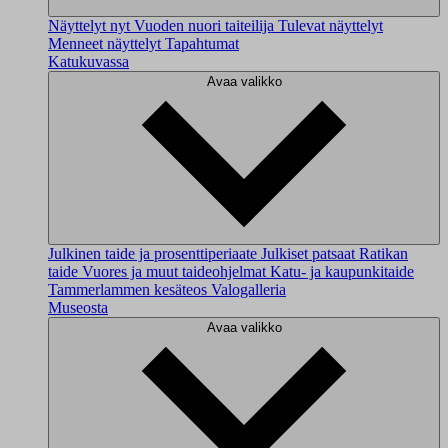
Näyttelyt nyt
Vuoden nuori taiteilija
Tulevat näyttelyt
Menneet näyttelyt
Tapahtumat
Katukuvassa
Avaa valikko
Julkinen taide ja prosenttiperiaate
Julkiset patsaat
Ratikan
taide
Vuores ja muut taideohjelmat
Katu- ja kaupunkitaide
Tammerlammen kesäteos
Valogalleria
Museosta
Avaa valikko