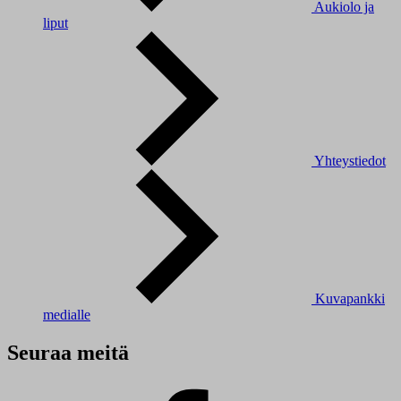
Aukiolo ja
liput
Yhteystiedot
Kuvapankki
medialle
Seuraa meitä