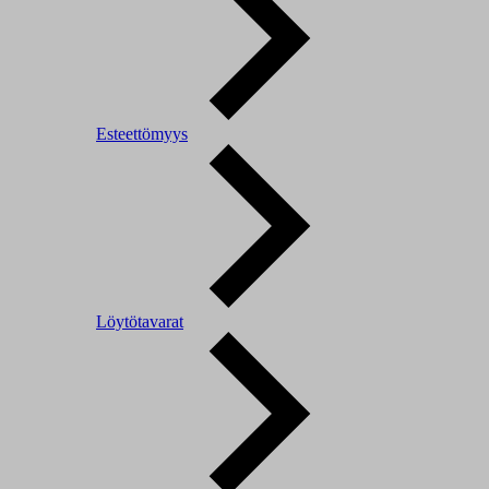
Esteettömyys
Löytötavarat