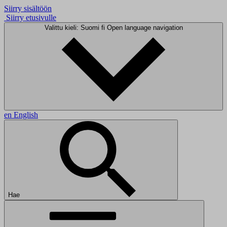
Siirry sisältöön
Siirry etusivulle
Valittu kieli: Suomi
fi
Open language navigation
en
English
Hae