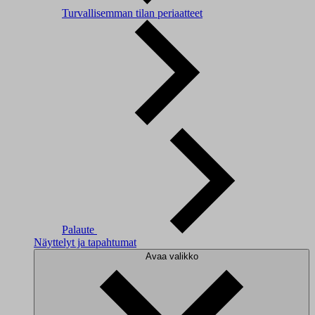
Turvallisemman tilan periaatteet
Palaute
Näyttelyt ja tapahtumat
Avaa valikko