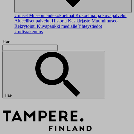
Uutiset
Museon taidekokoelmat
Kokoelma- ja kuvapalvelut
Alueelliset palvelut
Historia
Käsikirjasto
Muumimuseo
Rekrytointi
Kuvapankki medialle
Yhteystiedot
Uudisrakennus
Hae
Hae