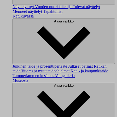
Näyttelyt nyt
Vuoden nuori taiteilija
Tulevat näyttelyt
Menneet näyttelyt
Tapahtumat
Katukuvassa
Avaa valikko
Julkinen taide ja prosenttiperiaate
Julkiset patsaat
Ratikan
taide
Vuores ja muut taideohjelmat
Katu- ja kaupunkitaide
Tammerlammen kesäteos
Valogalleria
Museosta
Avaa valikko