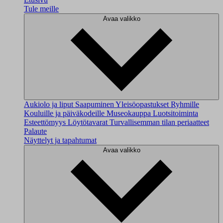
Tule meille
Avaa valikko
Aukiolo ja liput
Saapuminen
Yleisöopastukset
Ryhmille
Kouluille ja päiväkodeille
Museokauppa
Luotsitoiminta
Esteettömyys
Löytötavarat
Turvallisemman tilan periaatteet
Palaute
Näyttelyt ja tapahtumat
Avaa valikko