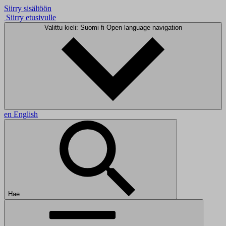
Siirry sisältöön
Siirry etusivulle
Valittu kieli: Suomi
fi
Open language navigation
en
English
Hae