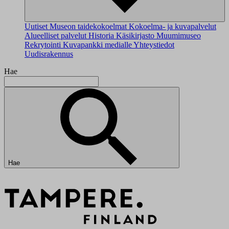
Uutiset
Museon taidekokoelmat
Kokoelma- ja kuvapalvelut
Alueelliset palvelut
Historia
Käsikirjasto
Muumimuseo
Rekrytointi
Kuvapankki medialle
Yhteystiedot
Uudisrakennus
Hae
Hae