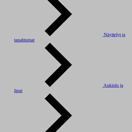
Näyttelyt ja
tapahtumat
Aukiolo ja
liput