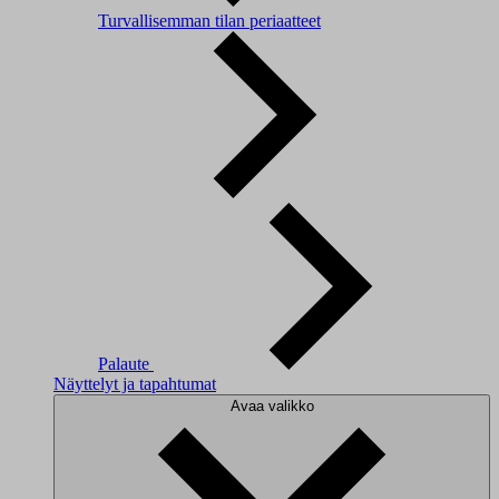
Turvallisemman tilan periaatteet
Palaute
Näyttelyt ja tapahtumat
Avaa valikko