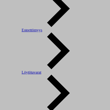
Esteettömyys
Löytötavarat