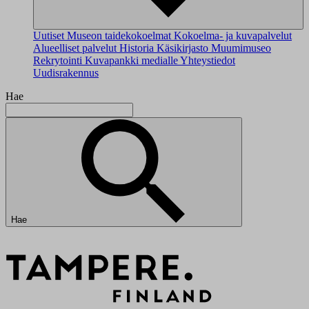
Uutiset
Museon taidekokoelmat
Kokoelma- ja kuvapalvelut
Alueelliset palvelut
Historia
Käsikirjasto
Muumimuseo
Rekrytointi
Kuvapankki medialle
Yhteystiedot
Uudisrakennus
Hae
Hae