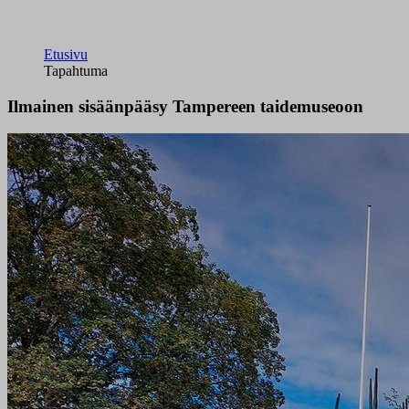
Etusivu
Tapahtuma
Ilmainen sisäänpääsy Tampereen taidemuseoon