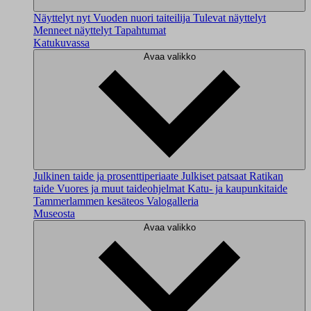
Näyttelyt nyt
Vuoden nuori taiteilija
Tulevat näyttelyt
Menneet näyttelyt
Tapahtumat
Katukuvassa
Avaa valikko
Julkinen taide ja prosenttiperiaate
Julkiset patsaat
Ratikan
taide
Vuores ja muut taideohjelmat
Katu- ja kaupunkitaide
Tammerlammen kesäteos
Valogalleria
Museosta
Avaa valikko