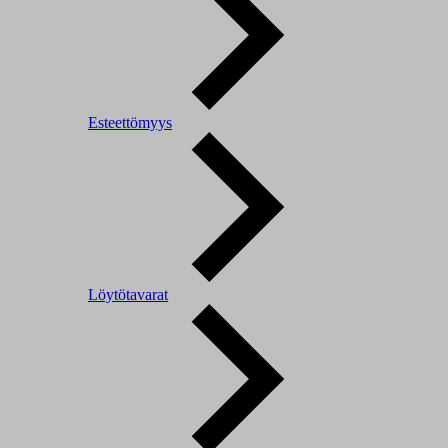
Esteettömyys
Löytötavarat