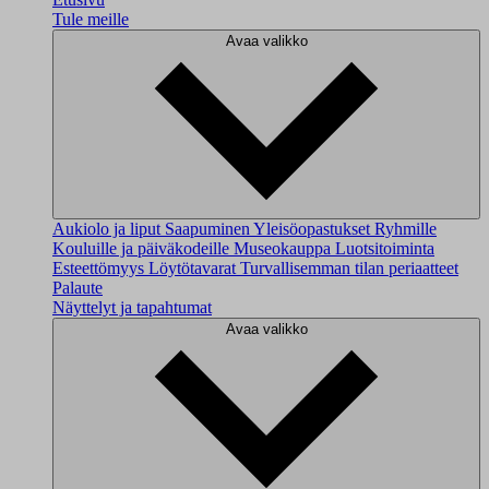
Tule meille
Avaa valikko
Aukiolo ja liput
Saapuminen
Yleisöopastukset
Ryhmille
Kouluille ja päiväkodeille
Museokauppa
Luotsitoiminta
Esteettömyys
Löytötavarat
Turvallisemman tilan periaatteet
Palaute
Näyttelyt ja tapahtumat
Avaa valikko