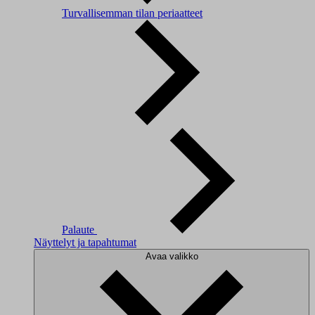
Turvallisemman tilan periaatteet
Palaute
Näyttelyt ja tapahtumat
Avaa valikko